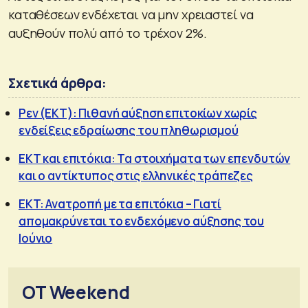
καταθέσεων ενδέχεται να μην χρειαστεί να
αυξηθούν πολύ από το τρέχον 2%.
Σχετικά άρθρα:
Ρεν (ΕΚΤ): Πιθανή αύξηση επιτοκίων χωρίς
ενδείξεις εδραίωσης του πληθωρισμού
ΕΚΤ και επιτόκια: Τα στοιχήματα των επενδυτών
και ο αντίκτυπος στις ελληνικές τράπεζες
EKT: Ανατροπή με τα επιτόκια – Γιατί
απομακρύνεται το ενδεχόμενο αύξησης του
Ιούνιο
OT Weekend