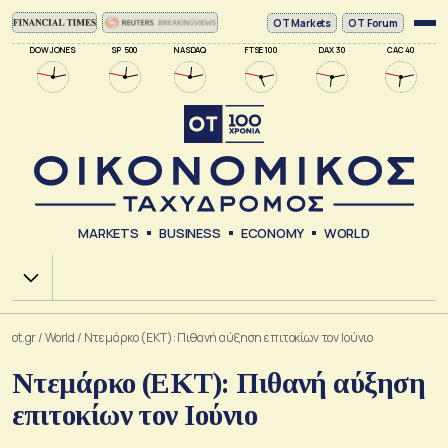
ΟΤ Markets
OT Forum
DOW JONES
SP 500
NASDAQ
FTSE 100
DAX 30
CAC 40
MARKETS
BUSINESS
ECONOMY
WORLD
Χ.Α.
ot.gr
/
World
/
Ντεμάρκο (ΕΚΤ): Πιθανή αύξηση επιτοκίων τον Ιούνιο
Ντεμάρκο (ΕΚΤ): Πιθανή αύξηση
επιτοκίων τον Ιούνιο