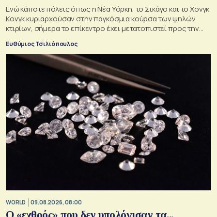
Ενώ κάποτε πόλεις όπως η Νέα Υόρκη, το Σικάγο και το Χονγκ
Κονγκ κυριαρχούσαν στην παγκόσμια κούρσα των ψηλών
κτιρίων, σήμερα το επίκεντρο έχει μετατοπιστεί προς την
Ασία
Ευθύμιος Τσιλιόπουλος
WORLD
09.08.2026, 08:00
Ο «εχθρός» που δεν υπολόγισαν τα...