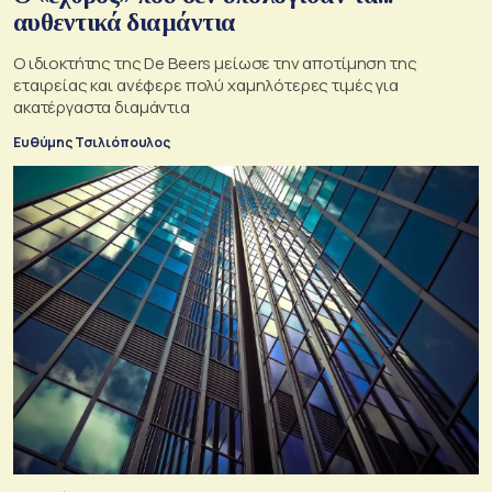
αυθεντικά διαμάντια
Ο ιδιοκτήτης της De Beers μείωσε την αποτίμηση της
εταιρείας και ανέφερε πολύ χαμηλότερες τιμές για
ακατέργαστα διαμάντια
Ευθύμης Τσιλιόπουλος