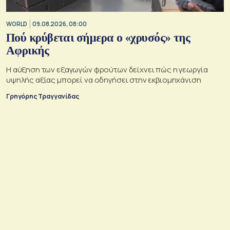
WORLD
09.08.2026, 08:00
Πού κρύβεται σήμερα ο «χρυσός» της
Αφρικής
Η αύξηση των εξαγωγών φρούτων δείχνει πώς η γεωργία
υψηλής αξίας μπορεί να οδηγήσει στην εκβιομηχάνιση
Γρηγόρης Τραγγανίδας