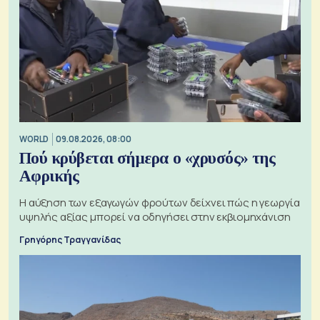
WORLD
09.08.2026, 08:00
Πού κρύβεται σήμερα ο «χρυσός» της
Αφρικής
Η αύξηση των εξαγωγών φρούτων δείχνει πώς η γεωργία
υψηλής αξίας μπορεί να οδηγήσει στην εκβιομηχάνιση
Γρηγόρης Τραγγανίδας