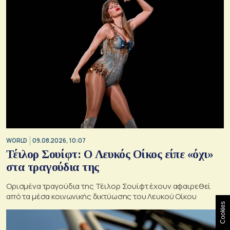
WORLD
09.08.2026, 10:07
Τέιλορ Σουίφτ: Ο Λευκός Οίκος είπε «όχι»
στα τραγούδια της
Ορισμένα τραγούδια της Τέιλορ Σουίφτ έχουν αφαιρεθεί
από τα μέσα κοινωνικής δικτύωσης του Λευκού Οίκου
Cookies