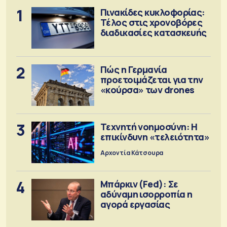
1
Πινακίδες κυκλοφορίας:
Τέλος στις χρονοβόρες
διαδικασίες κατασκευής
2
Πώς η Γερμανία
προετοιμάζεται για την
«κούρσα» των drones
3
Τεχνητή νοημοσύνη: Η
επικίνδυνη «τελειότητα»
Αρχοντία Κάτσουρα
4
Μπάρκιν (Fed): Σε
αδύναμη ισορροπία η
αγορά εργασίας