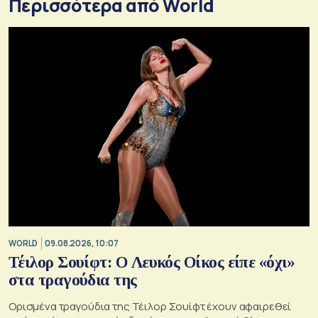
Περισσότερα από World
WORLD
09.08.2026, 10:07
Τέιλορ Σουίφτ: Ο Λευκός Οίκος είπε «όχι»
στα τραγούδια της
Ορισμένα τραγούδια της Τέιλορ Σουίφτ έχουν αφαιρεθεί