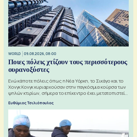
WORLD
09.08.2026, 08:00
Ποιες πόλεις χτίζουν τους περισσότερους
ουρανοξύστες
Ενώ κάποτε πόλεις όπως η Νέα Υόρκη, το Σικάγο και το
Χονγκ Κονγκ κυριαρχούσαν στην παγκόσμια κούρσα των
ψηλών κτιρίων, σήμερα το επίκεντρο έχει μετατοπιστεί
προς την Ασία
Ευθύμιος Τσιλιόπουλος