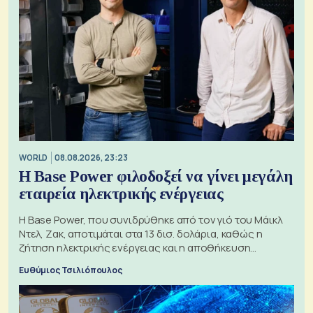
WORLD
08.08.2026, 23:23
Η Base Power φιλοδοξεί να γίνει μεγάλη
εταιρεία ηλεκτρικής ενέργειας
Η Base Power, που συνιδρύθηκε από τον γιό του Μάικλ
Ντελ, Ζακ, αποτιμάται στα 13 δισ. δολάρια, καθώς η
ζήτηση ηλεκτρικής ενέργειας και η αποθήκευση
μπαταριών αυξάνονται
Ευθύμιος Τσιλιόπουλος