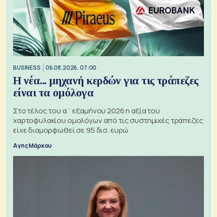
BUSINESS
06.08.2026, 07:00
Η νέα... μηχανή κερδών για τις τράπεζες
είναι τα ομόλογα
Στο τέλος του α΄ εξαμήνου 2026 η αξία του
χαρτοφυλακίου ομολόγων από τις συστημικές τράπεζες
είχε διαμορφωθεί σε 95 δισ. ευρώ
Αγης Μάρκου