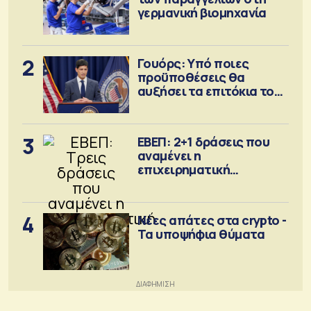
γερμανική βιομηχανία
2
Γουόρς: Υπό ποιες
προϋποθέσεις θα
αυξήσει τα επιτόκια τον
Σεπτέμβριο
3
ΕΒΕΠ: 2+1 δράσεις που
αναμένει η
επιχειρηματική
κοινότητα
4
Νέες απάτες στα crypto -
Τα υποψήφια θύματα