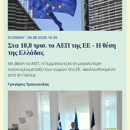
ECONOMY
06.08.2026, 16:30
Στα 18,8 τρισ. το ΑΕΠ της ΕΕ - Η θέση
της Ελλάδας
Με βάση το ΑΕΠ, η Γερμανία είχε τη μεγαλύτερη
οικονομία μεταξύ των χωρών της ΕΕ, ακολουθούμενη
από τη Γαλλία
Γρηγόρης Τραγγανίδας