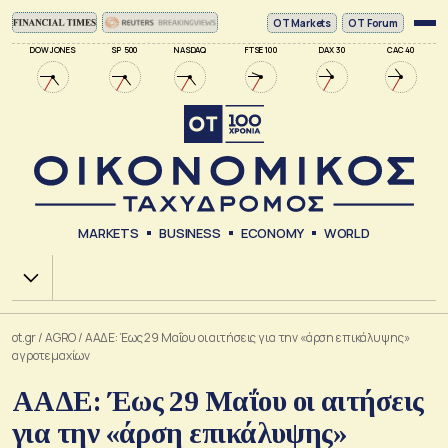
ΟΤ Markets
OT Forum
DOW JONES
SP 500
NASDAQ
FTSE 100
DAX 30
CAC 40
MARKETS
BUSINESS
ECONOMY
WORLD
Χ.Α.
ot.gr
/
AGRO
/
ΑΑΔΕ: Έως 29 Μαΐου οι αιτήσεις για την «άρση επικάλυψης»
αγροτεμαχίων
ΑΑΔΕ: Έως 29 Μαΐου οι αιτήσεις
για την «άρση επικάλυψης»