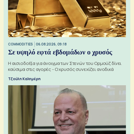
COMMODITIES
06.08.2026, 09:18
Σε υψηλό εφτά εβδομάδων ο χρυσός
Η αισιοδοξία για άνοιγμα των Στενών του Ορμούζ δίνει
καύσιμα στις αγορές - Ο χρυσός συνεχίζει ανοδικά
Τζούλη Καλημέρη