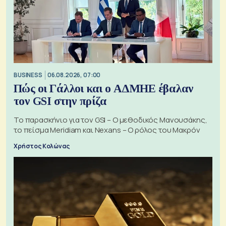
BUSINESS
06.08.2026, 07:00
Πώς οι Γάλλοι και ο ΑΔΜΗΕ έβαλαν
τον GSI στην πρίζα
Το παρασκήνιο για τον GSI – Ο μεθοδικός Μανουσάκης,
το πείσμα Meridiam και Nexans – Ο ρόλος του Μακρόν
Χρήστος Κολώνας