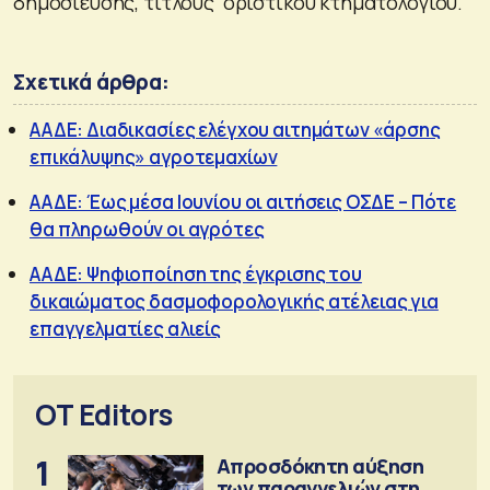
δημοσίευσης, τίτλους οριστικού κτηματολογίου.
Σχετικά άρθρα:
ΑΑΔΕ: Διαδικασίες ελέγχου αιτημάτων «άρσης
επικάλυψης» αγροτεμαχίων
ΑΑΔΕ: Έως μέσα Ιουνίου οι αιτήσεις ΟΣΔΕ – Πότε
θα πληρωθούν οι αγρότες
ΑΑΔΕ: Ψηφιοποίηση της έγκρισης του
δικαιώματος δασμοφορολογικής ατέλειας για
επαγγελματίες αλιείς
OT Editors
1
Απροσδόκητη αύξηση
των παραγγελιών στη