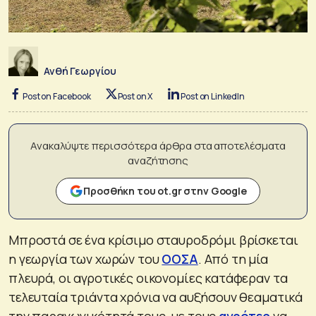
Ανθή Γεωργίου
Post on Facebook
Post on X
Post on LinkedIn
Ανακαλύψτε περισσότερα άρθρα στα αποτελέσματα
αναζήτησης
Προσθήκη του ot.gr στην Google
Μπροστά σε ένα κρίσιμο σταυροδρόμι βρίσκεται
η γεωργία των χωρών του
ΟΟΣΑ
. Από τη μία
πλευρά, οι αγροτικές οικονομίες κατάφεραν τα
τελευταία τριάντα χρόνια να αυξήσουν θεαματικά
την παραγωγικότητά τους, με τους
αγρότες
να