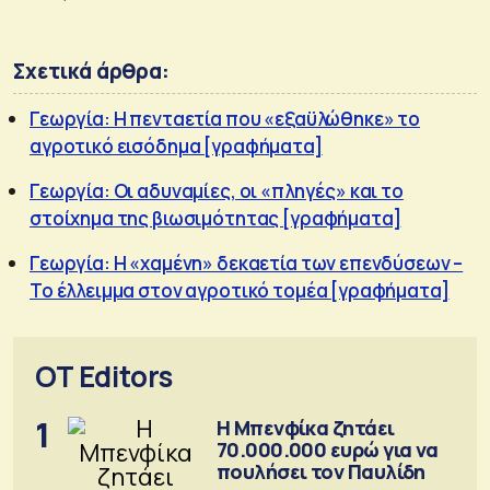
Σχετικά άρθρα:
Γεωργία: Η πενταετία που «εξαϋλώθηκε» το
αγροτικό εισόδημα [γραφήματα]
Γεωργία: Οι αδυναμίες, οι «πληγές» και το
στοίχημα της βιωσιμότητας [γραφήματα]
Γεωργία: Η «χαμένη» δεκαετία των επενδύσεων –
Το έλλειμμα στον αγροτικό τομέα [γραφήματα]
OT Editors
1
Η Μπενφίκα ζητάει
70.000.000 ευρώ για να
πουλήσει τον Παυλίδη