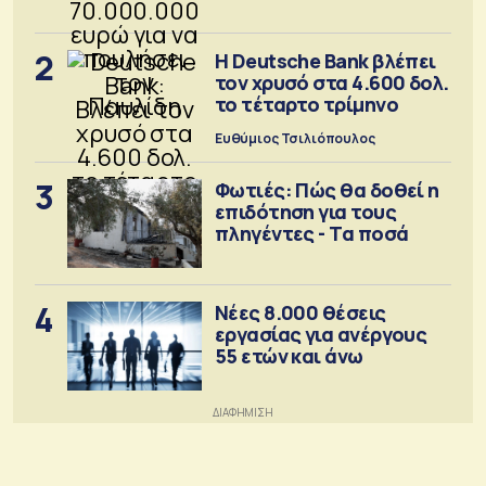
2
Η Deutsche Bank βλέπει
τον χρυσό στα 4.600 δολ.
το τέταρτο τρίμηνο
Ευθύμιος Τσιλιόπουλος
3
Φωτιές: Πώς θα δοθεί η
επιδότηση για τους
πληγέντες - Τα ποσά
4
Νέες 8.000 θέσεις
εργασίας για ανέργους
55 ετών και άνω