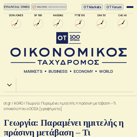
ΟΤ Markets
OT Forum
DOW JONES
SP 500
NASDAQ
FTSE 100
DAX 30
CAC 40
MARKETS
BUSINESS
ECONOMY
WORLD
Χ.Α.
ot.gr
/
AGRO
/
Γεωργία: Παραμένει ημιτελής η πράσινη μετάβαση – Τι
αποκαλύπτει ο ΟΟΣΑ [γραφήματα]
Γεωργία: Παραμένει ημιτελής η
πράσινη μετάβαση – Τι