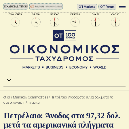
ΟΤ Markets
OT Forum
DOW JONES
SP 500
NASDAQ
FTSE 100
DAX 30
CAC 40
MARKETS
BUSINESS
ECONOMY
WORLD
Χ.Α.
ot.gr
/
Markets
/
Commodities
/
Πετρέλαιο: Άνοδος στα 97,32 δολ. μετά τα
αμερικανικά πλήγματα
Πετρέλαιο: Άνοδος στα 97,32 δολ.
μετά τα αμερικανικά πλήγματα