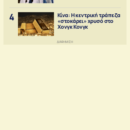
4
Κίνα: Η κεντρική τράπεζα
«στοκάρει» χρυσό στο
Χονγκ Κονγκ