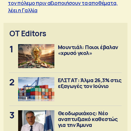
τον πόλεμο πριν αξιοποιήσουν τα αποθέματα,
λέει η Γαλλία
OT Editors
1
Μουντιάλ: Ποιοι έβαλαν
«χρυσό γκολ»
2
ΕΛΣΤΑΤ: Άλμα 26,3% στις
εξαγωγές τον Ιούνιο
3
Θεοδωρικάκος: Νέο
αναπτυξιακό καθεστώς
για την Άμυνα