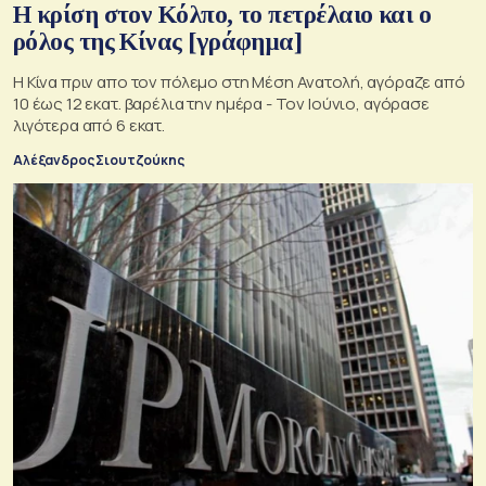
Η κρίση στoν Κόλπο, το πετρέλαιο και ο
ρόλος της Κίνας [γράφημα]
Η Κίνα πριν απο τον πόλεμο στη Μέση Ανατολή, αγόραζε από
10 έως 12 εκατ. βαρέλια την ημέρα - Τον Ιούνιο, αγόρασε
λιγότερα από 6 εκατ.
Αλέξανδρος Σιουτζούκης