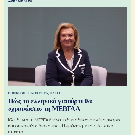
Αγης Μάρκου
BUSINESS
06.08.2026, 07:00
Πώς το ελληνικό γιαούρτι θα
«χρυσώσει» τη ΜΕΒΓΑΛ
Κλειδί για τη ΜΕΒΓΑΛ είναι η διείσδυση σε νέες αγορές
και σε κανάλια διανομής - Η «μάχη» με την ιδιωτική
ετικέτα