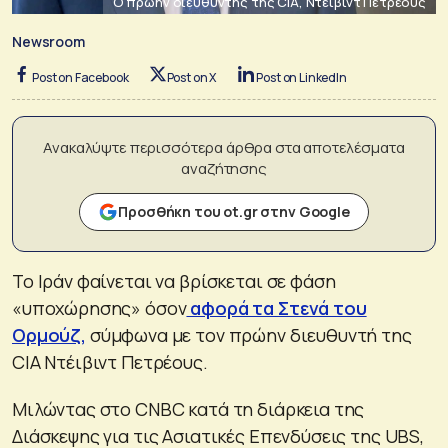
Ο πρώην διευθυντής της CIA, Ντέιβιντ Πετρέους
Newsroom
Post on Facebook
Post on X
Post on LinkedIn
Ανακαλύψτε περισσότερα άρθρα στα αποτελέσματα
αναζήτησης
Προσθήκη του ot.gr στην Google
Το Ιράν φαίνεται να βρίσκεται σε φάση
«υποχώρησης» όσον
αφορά τα Στενά του
Ορμούζ,
σύμφωνα με τον πρώην διευθυντή της
CIA Ντέιβιντ Πετρέους.
Μιλώντας στο CNBC κατά τη διάρκεια της
Διάσκεψης για τις Ασιατικές Επενδύσεις της UBS,