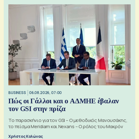
BUSINESS
06.08.2026, 07:00
Πώς οι Γάλλοι και ο ΑΔΜΗΕ έβαλαν
τον GSI στην πρίζα
Το παρασκήνιο για τον GSI – Ο μεθοδικός Μανουσάκης,
το πείσμα Meridiam και Nexans – Ο ρόλος του Μακρόν
Χρήστος Κολώνας