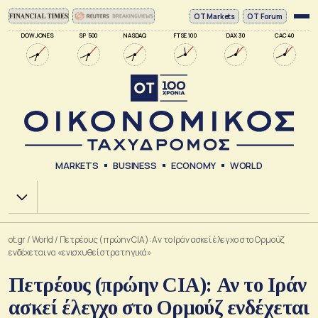
ΟΤ Markets
OT Forum
DOW JONES
SP 500
NASDAQ
FTSE 100
DAX 30
CAC 40
MARKETS
BUSINESS
ECONOMY
WORLD
Χ.Α.
ot.gr
/
World
/
Πετρέους (πρώην CIA): Αν το Ιράν ασκεί έλεγχο στο Ορμούζ
ενδέχεται να «ενισχυθεί στρατηγικά»
Πετρέους (πρώην CIA): Αν το Ιράν
ασκεί έλεγχο στο Ορμούζ ενδέχεται