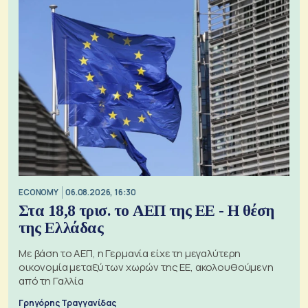
ECONOMY
06.08.2026, 16:30
Στα 18,8 τρισ. το ΑΕΠ της ΕΕ - Η θέση
της Ελλάδας
Με βάση το ΑΕΠ, η Γερμανία είχε τη μεγαλύτερη
οικονομία μεταξύ των χωρών της ΕΕ, ακολουθούμενη
από τη Γαλλία
Γρηγόρης Τραγγανίδας