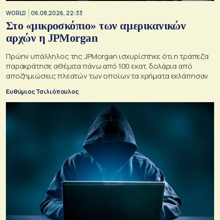
WORLD
06.08.2026, 22:33
Στο «μικροσκόπιο» των αμερικανικών
αρχών η JPMorgan
Πρώην υπάλληλος της JPMorgan ισχυρίστηκε ότι η τράπεζα
παρακράτησε αθέμιτα πάνω από 100 εκατ. δολάρια από
αποζημιώσεις πλεατών των οποίων τα χρήματα εκλάπησαν
Ευθύμιος Τσιλιόπουλος