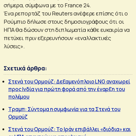
σήμερα, σύμφωνα με το France 24.
Ένα ρεπορτάζ του Reuters ανέφερε επίσης ότι ο
Ρούμπιο δήλωσε στους δημοσιογράφους ότι οι
ΗΠΑ θα δώσουν στη διπλωματία κάθε ευκαιρία να
πετύχει πριν εξερευνήσουν «εναλλακτικές
λύσεις».
Σχετικά άρθρα:
Στενά του Ορμούζ: Δεξαμενόπλοιο LNG αναχωρεί
προς Ινδία για πρώτη φορά από την έναρξη του
πολέμου
Τραμπ: Σύντομα η συμφωνία για τα Στενά του
Ορμούζ
Στενά του Ορμούζ: Το Ιράν επιβάλλει «διόδια» και