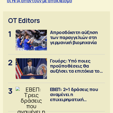
οι ΗΠΑ απαντούν με αποκλεισμό
OT Editors
1
Απροσδόκητη αύξηση
των παραγγελιών στη
γερμανική βιομηχανία
2
Γουόρς: Υπό ποιες
προϋποθέσεις θα
αυξήσει τα επιτόκια τον
Σεπτέμβριο
3
ΕΒΕΠ: 2+1 δράσεις που
αναμένει η
επιχειρηματική
κοινότητα