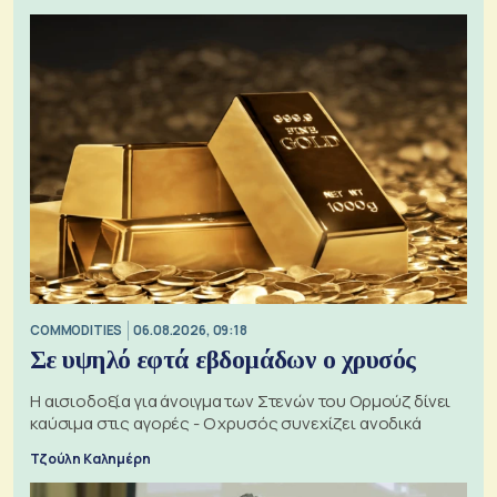
COMMODITIES
06.08.2026, 09:18
Σε υψηλό εφτά εβδομάδων ο χρυσός
Η αισιοδοξία για άνοιγμα των Στενών του Ορμούζ δίνει
καύσιμα στις αγορές - Ο χρυσός συνεχίζει ανοδικά
Τζούλη Καλημέρη