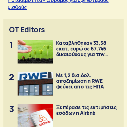
ή στασιμότητα – Ο δρόμος για υψηλότερους
μισθούς
OT Editors
1
Καταβλήθηκαν 33,58
εκατ. ευρώ σε 67.746
δικαιούχους για την
αγορά λιπασμάτων
2
Με 1,2 δισ.δολ.
αποζημίωση η RWE
φεύγει απο τις ΗΠΑ
3
Ξεπέρασε τις εκτιμήσεις
εσόδων η Airbnb