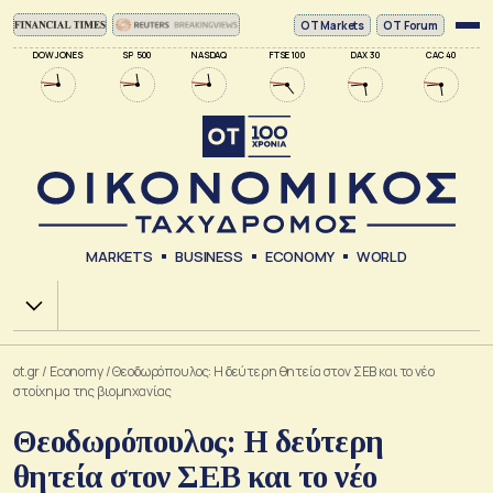
ΟΤ Markets
OT Forum
DOW JONES
SP 500
NASDAQ
FTSE 100
DAX 30
CAC 40
MARKETS
BUSINESS
ECONOMY
WORLD
Χ.Α.
ot.gr
/
Economy
/
Θεοδωρόπουλος: Η δεύτερη θητεία στον ΣΕΒ και το νέο
στοίχημα της βιομηχανίας
Θεοδωρόπουλος: Η δεύτερη
θητεία στον ΣΕΒ και το νέο