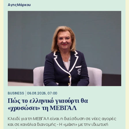
Αγης Μάρκου
BUSINESS
06.08.2026, 07:00
Πώς το ελληνικό γιαούρτι θα
«χρυσώσει» τη ΜΕΒΓΑΛ
Κλειδί για τη ΜΕΒΓΑΛ είναι η διείσδυση σε νέες αγορές
και σε κανάλια διανομής - Η «μάχη» με την ιδιωτική