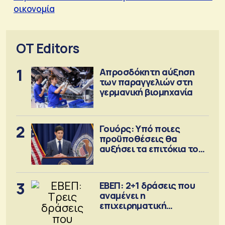
οικονομία
OT Editors
1
Απροσδόκητη αύξηση
των παραγγελιών στη
γερμανική βιομηχανία
2
Γουόρς: Υπό ποιες
προϋποθέσεις θα
αυξήσει τα επιτόκια τον
Σεπτέμβριο
3
ΕΒΕΠ: 2+1 δράσεις που
αναμένει η
επιχειρηματική
κοινότητα