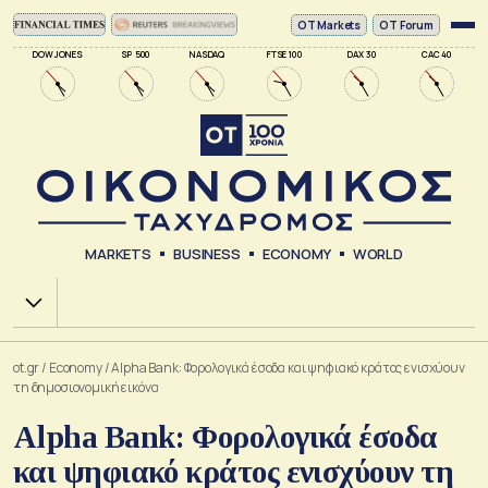
ΟΤ Markets
OT Forum
DOW JONES
SP 500
NASDAQ
FTSE 100
DAX 30
CAC 40
MARKETS
BUSINESS
ECONOMY
WORLD
Χ.Α.
ot.gr
/
Economy
/
Alpha Bank: Φορολογικά έσοδα και ψηφιακό κράτος ενισχύουν
τη δημοσιονομική εικόνα
Alpha Bank: Φορολογικά έσοδα
και ψηφιακό κράτος ενισχύουν τη