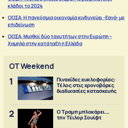
κλάδοι το 2024
ΟΟΣΑ: Η παγκόσμια οικονομία κινδυνεύει -ξανά- με
επιδείνωση
ΟΟΣΑ: Μισθοί δύο ταχυτήτων στην Ευρώπη –
Χαμηλά στην κατάταξη η Ελλάδα
OT Weekend
1
Πινακίδες κυκλοφορίας:
Τέλος στις χρονοβόρες
διαδικασίες κατασκευής
2
Ο Τραμπ μπλοκάρει...
την Τέιλορ Σουίφτ