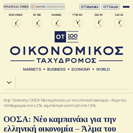
ΟΤ Markets
OT Forum
DOW JONES
SP 500
NASDAQ
FTSE 100
DAX 30
CAC 40
MARKETS
BUSINESS
ECONOMY
WORLD
Χ.Α.
ot.gr
/
Economy
/
ΟΟΣΑ: Νέο καμπανάκι για την ελληνική οικονομία – Άλμα του
πληθωρισμού στο 4,2%, χαμηλότερη ανάπτυξη στο 1,9%
ΟΟΣΑ: Νέο καμπανάκι για την
ελληνική οικονομία – Άλμα του