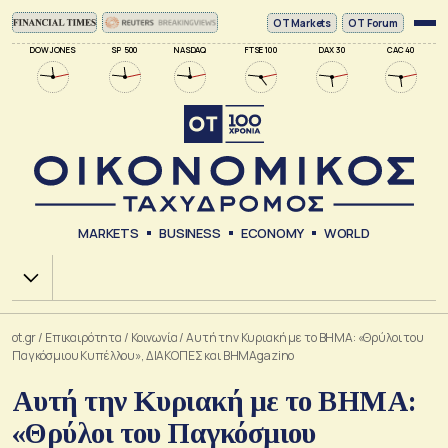
ΟΤ Markets
OT Forum
DOW JONES
SP 500
NASDAQ
FTSE 100
DAX 30
CAC 40
MARKETS
BUSINESS
ECONOMY
WORLD
Χ.Α.
ot.gr
/
Επικαιρότητα
/
Κοινωνία
/
Αυτή την Κυριακή με το ΒΗΜΑ: «Θρύλοι του
Παγκόσμιου Κυπέλλου», ΔΙΑΚΟΠΕΣ και BHMAgazino
Αυτή την Κυριακή με το ΒΗΜΑ:
«Θρύλοι του Παγκόσμιου