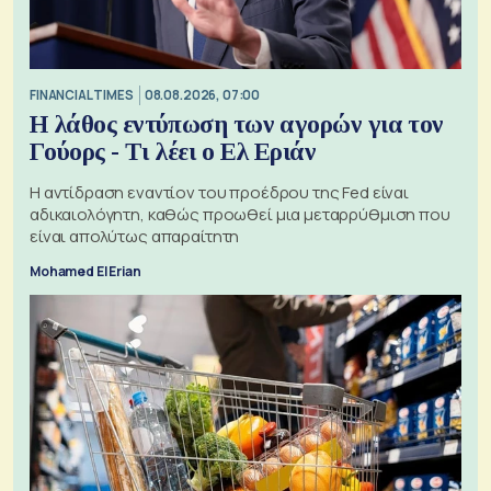
FINANCIAL TIMES
08.08.2026, 07:00
Η λάθος εντύπωση των αγορών για τον
Γούορς - Τι λέει ο Ελ Εριάν
Η αντίδραση εναντίον του προέδρου της Fed είναι
αδικαιολόγητη, καθώς προωθεί μια μεταρρύθμιση που
είναι απολύτως απαραίτητη
Mohamed El Erian