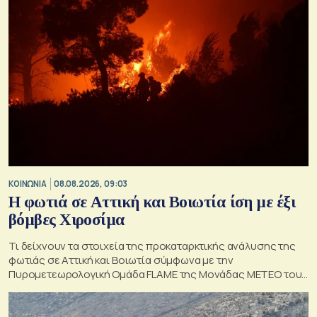
ΚΟΙΝΩΝΙΑ
08.08.2026, 09:03
Η φωτιά σε Αττική και Βοιωτία ίση με έξι
βόμβες Χιροσίμα
Τι δείχνουν τα στοιχεία της προκαταρκτικής ανάλυσης της
φωτιάς σε Αττική και Βοιωτία σύμφωνα με την
Πυρομετεωρολογική Ομάδα FLAME της Μονάδας ΜΕΤΕΟ του
Εθνικού Αστεροσκοπείου Αθηνών.