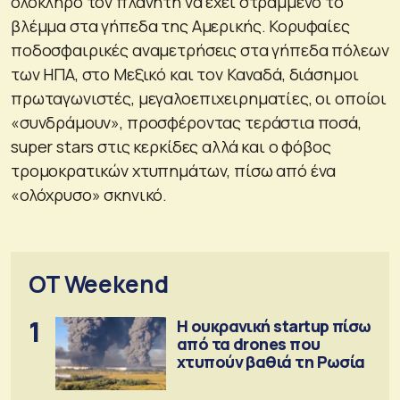
ολόκληρο τον πλανήτη να έχει στραμμένο το
βλέμμα στα γήπεδα της Αμερικής. Κορυφαίες
ποδοσφαιρικές αναμετρήσεις στα γήπεδα πόλεων
των ΗΠΑ, στο Μεξικό και τον Καναδά, διάσημοι
πρωταγωνιστές, μεγαλοεπιχειρηματίες, οι οποίοι
«συνδράμουν», προσφέροντας τεράστια ποσά,
super stars στις κερκίδες αλλά και ο φόβος
τρομοκρατικών χτυπημάτων, πίσω από ένα
«ολόχρυσο» σκηνικό.
OT Weekend
1
Η ουκρανική startup πίσω
από τα drones που
χτυπούν βαθιά τη Ρωσία