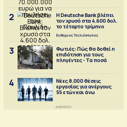
2
Η Deutsche Bank βλέπει
τον χρυσό στα 4.600 δολ.
το τέταρτο τρίμηνο
Ευθύμιος Τσιλιόπουλος
3
Φωτιές: Πώς θα δοθεί η
επιδότηση για τους
πληγέντες - Τα ποσά
4
Νέες 8.000 θέσεις
εργασίας για ανέργους
55 ετών και άνω