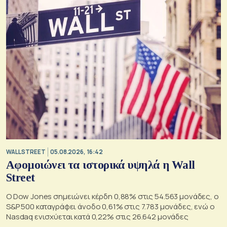
WALL STREET
05.08.2026, 16:42
Αφομοιώνει τα ιστορικά υψηλά η Wall
Street
Ο Dow Jones σημειώνει κέρδη 0,88% στις 54.563 μονάδες, ο
S&P 500 καταγράφει άνοδο 0,61% στις 7.783 μονάδες, ενώ ο
Nasdaq ενισχύεται κατά 0,22% στις 26.642 μονάδες