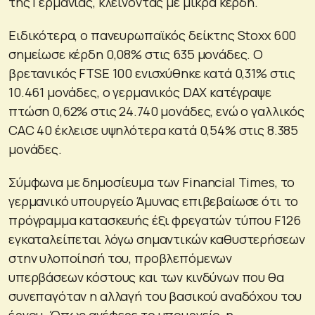
της Γερμανίας, κλείνοντας με μικρά κέρδη.
Ειδικότερα, ο πανευρωπαϊκός δείκτης Stoxx 600
σημείωσε κέρδη 0,08% στις 635 μονάδες. Ο
βρετανικός FTSE 100 ενισχύθηκε κατά 0,31% στις
10.461 μονάδες, ο γερμανικός DAX κατέγραψε
πτώση 0,62% στις 24.740 μονάδες, ενώ ο γαλλικός
CAC 40 έκλεισε υψηλότερα κατά 0,54% στις 8.385
μονάδες.
Σύμφωνα με δημοσίευμα των Financial Times, το
γερμανικό υπουργείο Άμυνας επιβεβαίωσε ότι το
πρόγραμμα κατασκευής έξι φρεγατών τύπου F126
εγκαταλείπεται λόγω σημαντικών καθυστερήσεων
στην υλοποίησή του, προβλεπόμενων
υπερβάσεων κόστους και των κινδύνων που θα
συνεπαγόταν η αλλαγή του βασικού αναδόχου του
έργου. Όπως ανέφερε το υπουργείο, η