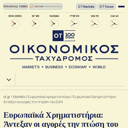
ΟΤ Markets
OT Forum
DOW JONES
SP 500
NASDAQ
FTSE 100
DAX 30
CAC 40
MARKETS
BUSINESS
ECONOMY
WORLD
Χ.Α.
ot.gr
/
Markets
/
Ευρωπαϊκά χρηματιστήρια
/
Ευρωπαϊκά Χρηματιστήρια:
Άντεξαν οι αγορές την πτώση του DAX
Ευρωπαϊκά Χρηματιστήρια:
Άντεξαν οι αγορές την πτώση του