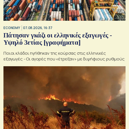
ECONOMY
07.08.2026, 16:37
Πάτησαν γκάζι οι ελληνικές εξαγωγές -
Υψηλό 3ετίας [γραφήματα]
Ποιοι κλάδοι ηγήθηκαν της κούρσας στις ελληνικές
εξαγωγές - Οι αγορές που «έτρεξαν» με διψήφιους ρυθμούς