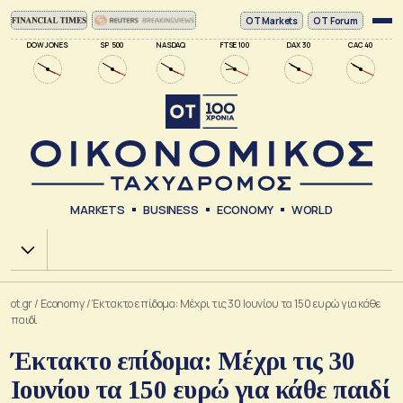
ΟΤ Markets
OT Forum
DOW JONES
SP 500
NASDAQ
FTSE 100
DAX 30
CAC 40
MARKETS
BUSINESS
ECONOMY
WORLD
Χ.Α.
ot.gr
/
Economy
/
Έκτακτο επίδομα: Μέχρι τις 30 Ιουνίου τα 150 ευρώ για κάθε
παιδί
Έκτακτο επίδομα: Μέχρι τις 30
Ιουνίου τα 150 ευρώ για κάθε παιδί