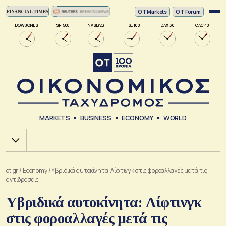
ΟΤ Markets
OT Forum
DOW JONES
SP 500
NASDAQ
FTSE 100
DAX 30
CAC 40
MARKETS
BUSINESS
ECONOMY
WORLD
Χ.Α.
ot.gr
/
Economy
/
Yβριδικά αυτοκίνητα: Λίφτινγκ στις φοροαλλαγές μετά τις
αντιδράσεις
Υβριδικά αυτοκίνητα: Λίφτινγκ
στις φοροαλλαγές μετά τις