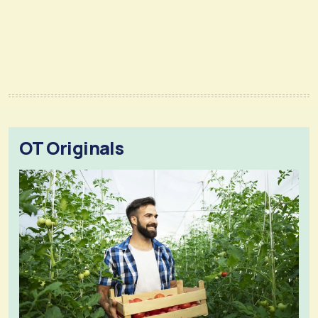
OT Originals