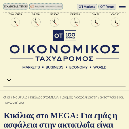
ΟΤ Markets
OT Forum
DOW JONES
SP 500
NASDAQ
FTSE 100
DAX 30
CAC 40
MARKETS
BUSINESS
ECONOMY
WORLD
Χ.Α.
ot.gr
/
Ναυτιλία
/
Κικίλιας στο MEGA: Για εμάς η ασφάλεια στην ακτοπλοΐα είναι
πάνω απ’ όλα
Κικίλιας στο MEGA: Για εμάς η
ασφάλεια στην ακτοπλοΐα είναι