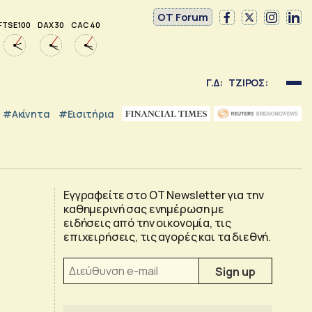
OT Forum
FTSE 100
DAX 30
CAC 40
Γ.Δ:
ΤΖΙΡΟΣ:
#Ακίνητα
#εισιτήρια
Εγγραφείτε στο OT Newsletter για την
καθημερινή σας ενημέρωση με
ειδήσεις από την οικονομία, τις
επιχειρήσεις, τις αγορές και τα διεθνή.