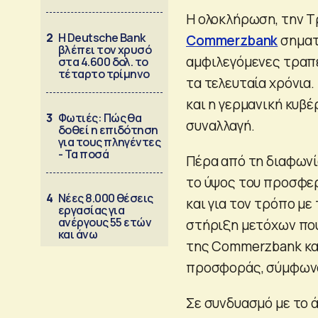
Η ολοκλήρωση, την Τ
2
Η Deutsche Bank
Commerzbank
σηματο
βλέπει τον χρυσό
αμφιλεγόμενες τραπε
στα 4.600 δολ. το
τέταρτο τρίμηνο
τα τελευταία χρόνια.
και η γερμανική κυβ
3
Φωτιές: Πώς θα
συναλλαγή.
δοθεί η επιδότηση
για τους πληγέντες
- Τα ποσά
Πέρα από τη διαφωνί
το ύψος του προσφερ
4
Νέες 8.000 θέσεις
και για τον τρόπο με
εργασίας για
ανέργους 55 ετών
στήριξη μετόχων που
και άνω
της Commerzbank κατ
προσφοράς, σύμφωνα 
Σε συνδυασμό με το 