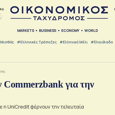
AQ
MARKETS
BUSINESS
ECONOMY
WORLD
Μισθός
#ελληνικές Τράπεζες
#Ελληνικό Μέλι
#Ελαιόλαδο
 της
ην Commerzbank για την
 η UniCredit φέρνουν την τελευταία