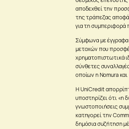
αποδεχθεί την προσφ
της τράπεζας αποφά
για τη συμπεριφορά 
Σύμφωνα με έγγραφα π
μετοχών που προσφέ
χρηματοπιστωτικά ιδ
σύνθετες συναλλαγές
οποίων η Nomura και 
Η UniCredit απορρίπ
υποστηρίζει ότι «η 
γνωστοποιήσεις συμμ
κατηγορεί την Comme
δημόσια συζήτηση μ