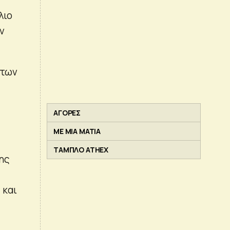
λιο
ν
 των
ε
ΑΓΟΡΕΣ
ΜΕ ΜΙΑ ΜΑΤΙΑ
ΤΑΜΠΛΟ ATHEX
ης
 και