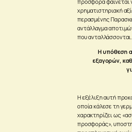
προσφορά φαίνεται ν
χρηματιστηριακή αξί
περασμένης Παρασκευ
αντάλλαγμα αποτιμώ
που ανταλλάσσονται
Η υπόθεση α
εξαγορών, καθ
γ
Η εξέλιξη αυτή προκ
οποία κάλεσε τη γερ
χαρακτηρίζει ως «ασ
προσφοράς», υποστηρ