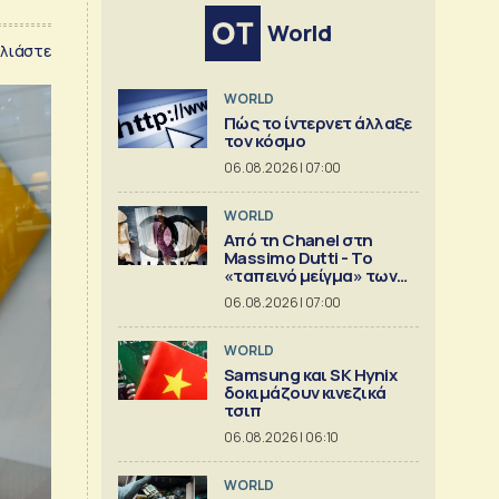
World
λιάστε
WORLD
Πώς το ίντερνετ άλλαξε
τον κόσμο
06.08.2026 | 07:00
WORLD
Από τη Chanel στη
Massimo Dutti - Το
«ταπεινό μείγμα» των
best seller
06.08.2026 | 07:00
WORLD
Samsung και SK Hynix
δοκιμάζουν κινεζικά
τσιπ
06.08.2026 | 06:10
WORLD