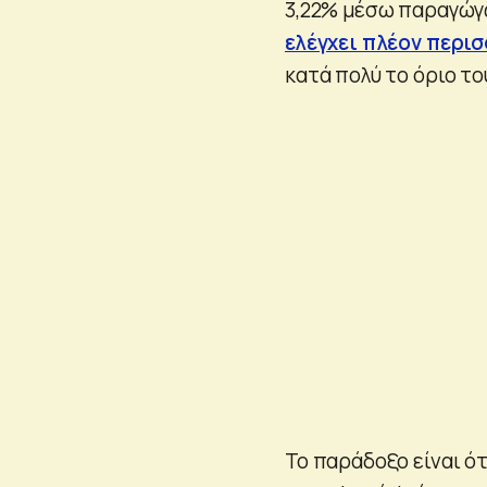
3,22% μέσω παραγώγω
ελέγχει πλέον περι
κατά πολύ το όριο το
Το παράδοξο είναι ό