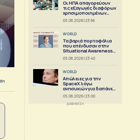
Οι ΗΠΑ απαγορεύουν
τις εξαγωγές διαφόρων
χρησιμοποιημένων
κρίσιμων ορυκτών
05.08.2026 | 23:56
WORLD
Τα βαριά πορτοφόλια
που επένδυσαν στην
Situational Awareness
πριν καταρρεύσει
05.08.2026 | 23:40
WORLD
Απώλειες για την
dIn
SpaceX λόγω
ανησυχιών για δαπάνες
ΑΙ
05.08.2026 | 23:00