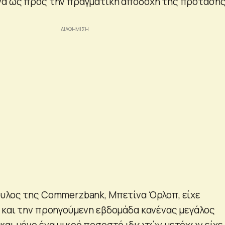
να ως προς την πραγματική αποδοχή της πρόταση
υλος της Commerzbank, Μπετίνα Όρλοπ, είχε
 και την προηγούμενη εβδομάδα κανένας μεγάλος
και μόνο ένα μικρό ποσοστό ιδιωτών μετόχων είχε