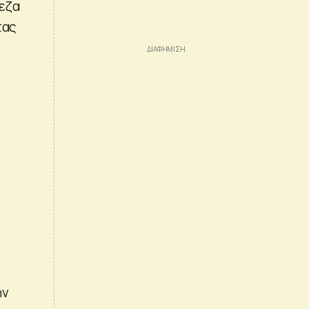
πεζα
τας
ην