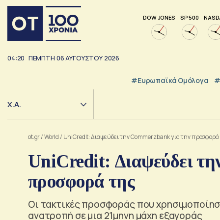
DOW JONES
SP 500
NASD
04:20
ΠΕΜΠΤΗ
06
ΑΥΓΟΥΣΤΟΥ
2026
#Ευρωπαϊκά Ομόλογα
#
Χ.Α.
ot.gr
/
World
/
UniCredit: Διαψεύδει την Commerzbank για την προσφορά
UniCredit: Διαψεύδει τ
προσφορά της
Οι τακτικές προσφοράς που χρησιμοποίησε
ανατροπή σε μια 21μηνη μάχη εξαγοράς