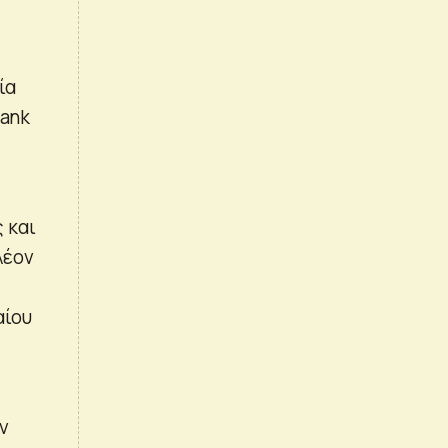
ία
bank
 και
λέον
αίου
ν