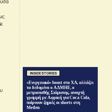
ουσα
ως
nk
INSIDE STORIES
«Ενεργειακό» boost στο ΧΑ, αλλάζει
τα δεδομένα ο ΑΔΜΗΕ, ο
ου
μετριοπαθής Σιάμισιης, ανοιχτή
γραμμή με Αφρική για Coca Cola,
παίρνουν ζημιές οι shorts στη
Metlen