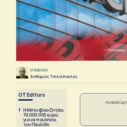
ΕΠΙΜΕΛΕΙΑ
Ευθύμιος Τσιλιόπουλος
OT Editors
Ανακαλύψτ
1
Η Μπενφίκα ζητάει
70.000.000 ευρώ
για να πουλήσει
τον Παυλίδη