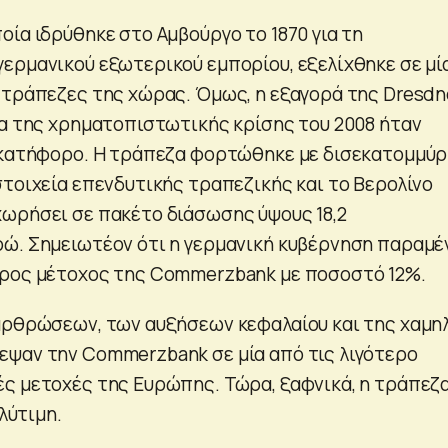
οία ιδρύθηκε στο Αμβούργο το 1870 για τη
ερμανικού εξωτερικού εμπορίου, εξελίχθηκε σε μί
 τράπεζες της χώρας. Όμως, η εξαγορά της Dresdn
ια της χρηματοπιστωτικής κρίσης του 2008 ήταν
 κατήφορο. Η τράπεζα φορτώθηκε με δισεκατομμύρ
στοιχεία επενδυτικής τραπεζικής και το Βερολίνο
ωρήσει σε πακέτο διάσωσης ύψους 18,2
ώ. Σημειωτέον ότι η γερμανική κυβέρνηση παραμέ
ερος μέτοχος της Commerzbank με ποσοστό 12%.
αρθρώσεων, των αυξήσεων κεφαλαίου και της χαμη
ψαν την Commerzbank σε μία από τις λιγότερο
ς μετοχές της Ευρώπης. Τώρα, ξαφνικά, η τράπεζ
ολύτιμη.