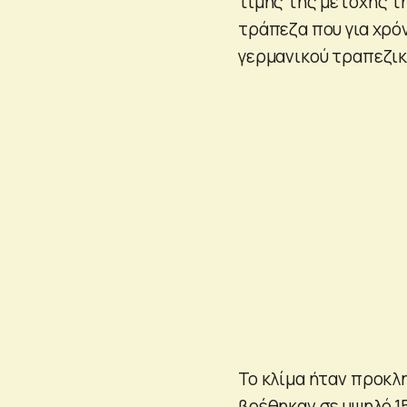
τιμής της μετοχής τ
τράπεζα που για χρό
γερμανικού τραπεζι
Το κλίμα ήταν προκλ
βρέθηκαν σε υψηλό 1