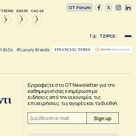
OT Forum
FTSE 100
DAX 30
CAC 40
Γ.Δ:
ΤΖΙΡΟΣ:
 Βίζα
#luxury Brands
Εγγραφείτε στο OT Newsletter για την
καθημερινή σας ενημέρωση με
ντι
ειδήσεις από την οικονομία, τις
επιχειρήσεις, τις αγορές και τα διεθνή.