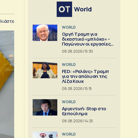
World
λιάστε
WORLD
Οργή Τραμπ για
δικαστικό «μπλόκο» -
Παγώνουν οι εργασίες
στη νέα αίθουσα
08.08.2026 | 15:30
δεξιώσεων
WORLD
FED: «Ρελάνς» Τραμπ
για την απόλυση της
Λίζα Κουκ
08.08.2026 | 15:15
WORLD
Αργεντινή: Stop στο
ξεπούλημα
08.08.2026 | 14:25
WORLD