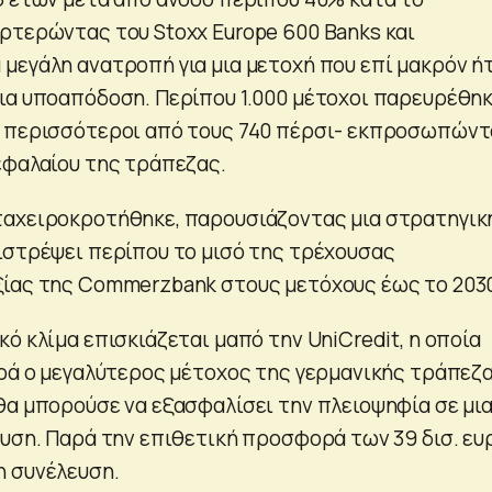
ρτερώντας του Stoxx Europe 600 Banks και
μεγάλη ανατροπή για μια μετοχή που επί μακρόν ή
ια υποαπόδοση. Περίπου 1.000 μέτοχοι παρευρέθη
ύ περισσότεροι από τους 740 πέρσι- εκπροσωπών
εφαλαίου της τράπεζας.
ταχειροκροτήθηκε, παρουσιάζοντας μια στρατηγικ
ιστρέψει περίπου το μισό της τρέχουσας
ίας της Commerzbank στους μετόχους έως το 203
ό κλίμα επισκιάζεται μαπό την UniCredit, η οποία
ορά ο μεγαλύτερος μέτοχος της γερμανικής τράπεζα
θα μπορούσε να εξασφαλίσει την πλειοψηφία σε μι
ευση. Παρά την επιθετική προσφορά των 39 δισ. ευ
η συνέλευση.