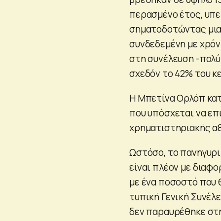
περασμένο έτος, υπε
σηματοδοτώντας μια 
συνδεδεμένη με χρόν
στη συνέλευση -πολ
σχεδόν το 42% του κ
Η Μπετίνα Ορλόπ κα
που υπόσχεται να επ
χρηματιστηριακής αξ
Ωστόσο, το πανηγυρικ
είναι πλέον με διαφ
με ένα ποσοστό που 
τυπική Γενική Συνέλ
δεν παραυρέθηκε στ