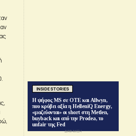
ταν
καν
τας
ή
0.
INSIDE STORIES
Η ψήφος MS σε ΟΤΕ και Allwyn,
ς,
που κρύβει αξία η HelleniQ Energy,
α
«μαζεύονται» οι short στη Metlen,
buyback και από την Prodea, το
ρώ,
unfair της Fed