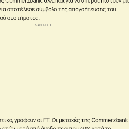
ης Commerzbank, αλλά και για να υπερασπιστούν μι
νια αποτέλεσε σύμβολο της απογοήτευσης του
κού συστήματος.
ητικό, γράφουν οι FT. Οι μετοχές της Commerzbank
5 ετών μετά από άνοδο περίπου 40% κατά το