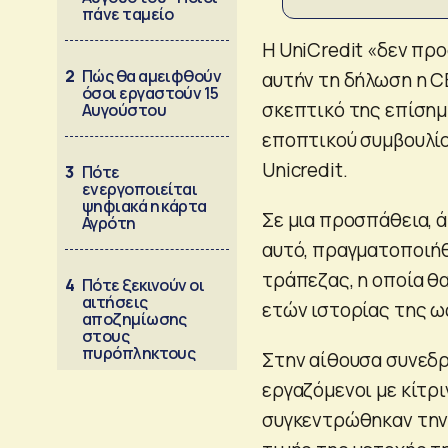
πάνε ταμείο
Η UniCredit «δεν πρ
2
Πώς θα αμειφθούν
αυτήν τη δήλωση η 
όσοι εργαστούν 15
σκεπτικό της επίσημ
Αυγούστου
εποπτικού συμβουλίο
Unicredit.
3
Πότε
ενεργοποιείται
ψηφιακά η κάρτα
Σε μια προσπάθεια, 
Αγρότη
αυτό, πραγματοποιήθ
τράπεζας, η οποία θα
4
Πότε ξεκινούν οι
αιτήσεις
ετών ιστορίας της ω
αποζημίωσης
στους
πυρόπληκτους
Στην αίθουσα συνεδ
εργαζόμενοι με κίτρι
συγκεντρώθηκαν την 