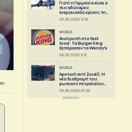
Γιατί η Γερμανία είναι ο
πιο αδύναμος
ενεργειακός κρίκος της
Ευρώπης
08.08.2026 | 13:18
WORLD
Ανατροπή στο fast
food: Τα Burger King
ξεπέρασαν τα Wendy's
08.08.2026 | 11:12
WORLD
Αρκτική αντί Σουέζ: Η
νέα διαδρομή του
ρωσικού πετρελαίου
dIn
[Γράφημα]
08.08.2026 | 07:00