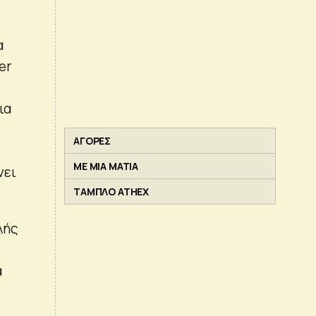
α
er
ια
ΑΓΟΡΕΣ
ΜΕ ΜΙΑ ΜΑΤΙΑ
νει
ΤΑΜΠΛΟ ATHEX
λής
α