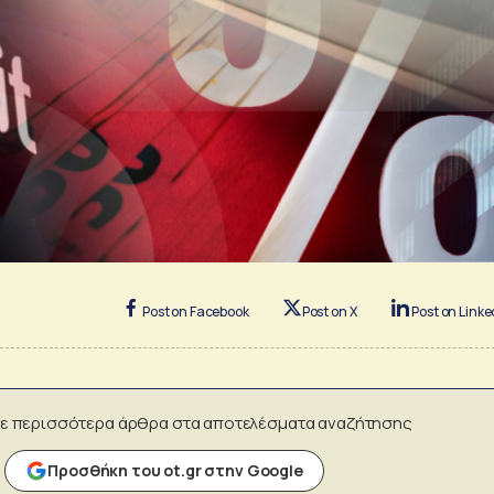
Post on Facebook
Post on X
Post on Linke
ε περισσότερα άρθρα στα αποτελέσματα αναζήτησης
Προσθήκη του ot.gr στην Google