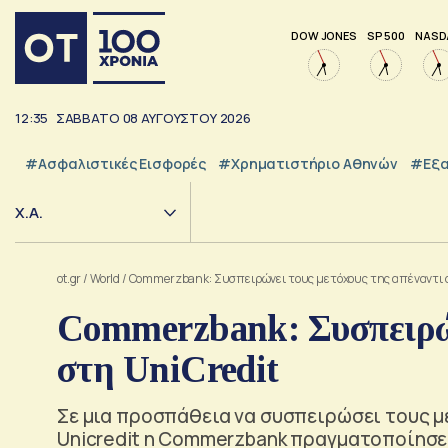
DOW JONES
SP 500
NASD
12:35
ΣΑΒΒΑΤΟ
08
ΑΥΓΟΥΣΤΟΥ
2026
#Ασφαλιστικές Εισφορές
#Χρηματιστήριο Αθηνών
#εξα
Χ.Α.
ot.gr
/
World
/
Commerzbank: Συσπειρώνει τους μετόχους της απέναντι σ
Commerzbank: Συσπειρών
στη UniCredit
Σε μια προσπάθεια να συσπειρώσει τους μ
Unicredit η Commerzbank πραγματοποίησε 