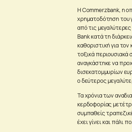
Η Commerzbank, η οπ
χρηματοδότηση του γ
από τις μεγαλύτερες
Bank κατά τη διάρκε
καθοριστική για τον
τοξικά περιουσιακά 
αναγκάστηκε να προχ
δισεκατομμυρίων ευρ
ο δεύτερος μεγαλύτ
Τα χρόνια των αναδι
κερδοφορίας μετέτρε
συμπαθείς τραπεζικέ
έχει γίνει και πάλι π