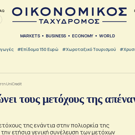
AQ
MARKETS
BUSINESS
ECONOMY
WORLD
γωγές
#Επίδομα 150 Ευρώ
#Χωροταξικό Τουρισμού
#Χρυσή
τη UniCredit
ει τους μετόχους της απένα
ετόχους της ενάντια στην πολιορκία της
την ετήσια γενική συνέλευση των μετόχων