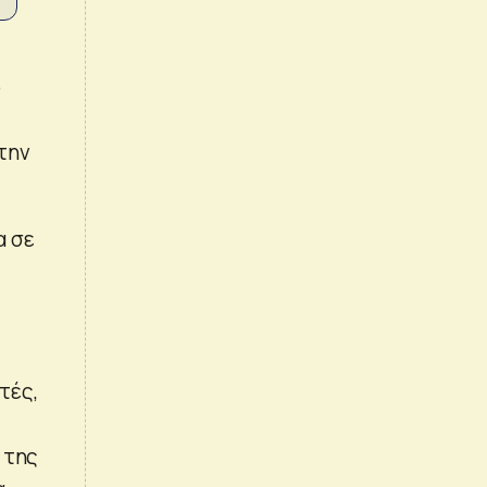
ο
την
α σε
τές,
 της