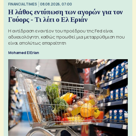
FINANCIAL TIMES
08.08.2026, 07:00
Η λάθος εντύπωση των αγορών για τον
Γούορς - Τι λέει ο Ελ Εριάν
Η αντίδραση εναντίον του προέδρου της Fed είναι
αδικαιολόγητη, καθώς προωθεί μια μεταρρύθμιση που
είναι απολύτως απαραίτητη
Mohamed El Erian