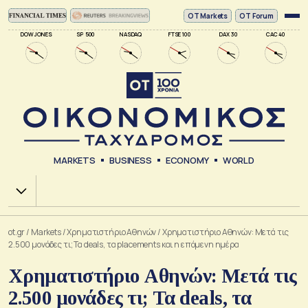
ΟΤ Markets
OT Forum
DOW JONES
SP 500
NASDAQ
FTSE 100
DAX 30
CAC 40
MARKETS
BUSINESS
ECONOMY
WORLD
Χ.Α.
ot.gr
/
Markets
/
Xρηματιστήριο Αθηνών
/
Χρηματιστήριο Αθηνών: Μετά τις
2.500 μονάδες τι; Τα deals, τα placements και η επόμενη ημέρα
Χρηματιστήριο Αθηνών: Μετά τις
2.500 μονάδες τι; Τα deals, τα