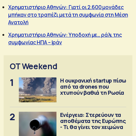
Χρηματιστήριο Αθηνών: Γιατί οι 2.600 μονάδες
μπήκαν στο τραπέζι μετά τη συμφωνία στη Μέση
Ανατολή
Χρηματιστήριο Αθηνών: Υποδοχή με… ράλι της
συμφωνίας ΗΠΑ – Ιράν
OT Weekend
1
Η ουκρανική startup πίσω
από τα drones που
χτυπούν βαθιά τη Ρωσία
2
Ενέργεια: Στερεύουν τα
αποθέματα της Ευρώπης
- Τι θα γίνει τον χειμώνα