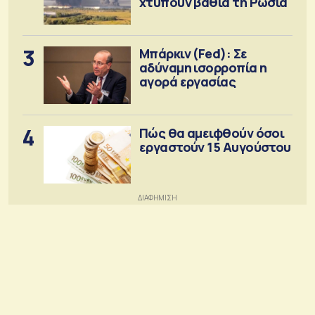
χτυπούν βαθιά τη Ρωσία
3
Μπάρκιν (Fed): Σε
αδύναμη ισορροπία η
αγορά εργασίας
4
Πώς θα αμειφθούν όσοι
εργαστούν 15 Αυγούστου