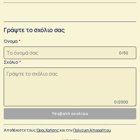
Γράψτε το σχόλιο σας
Όνομα
0 /50
Σχόλιο
0 /2000
Υποβολή σχολίου
Αποδέχεστε τους
Όροι Χρήσης
και την
Πολιτικη Απορρήτου