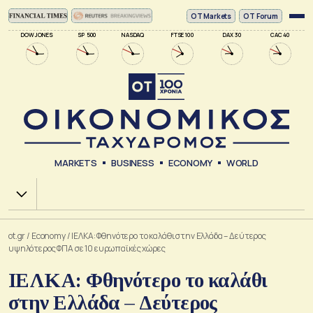
ΟΤ Markets
OT Forum
DOW JONES
SP 500
NASDAQ
FTSE 100
DAX 30
CAC 40
MARKETS
BUSINESS
ECONOMY
WORLD
Χ.Α.
ot.gr
/
Economy
/
ΙΕΛΚΑ: Φθηνότερο το καλάθι στην Ελλάδα – Δεύτερος
υψηλότερος ΦΠΑ σε 10 ευρωπαϊκές χώρες
ΙΕΛΚΑ: Φθηνότερο το καλάθι
στην Ελλάδα – Δεύτερος