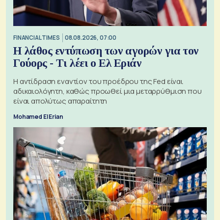
FINANCIAL TIMES
08.08.2026, 07:00
Η λάθος εντύπωση των αγορών για τον
Γούορς - Τι λέει ο Ελ Εριάν
Η αντίδραση εναντίον του προέδρου της Fed είναι
αδικαιολόγητη, καθώς προωθεί μια μεταρρύθμιση που
είναι απολύτως απαραίτητη
Mohamed El Erian