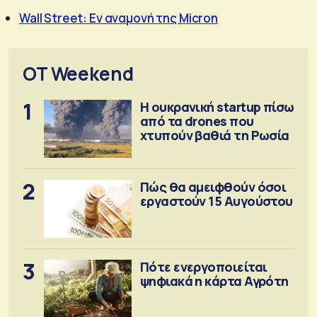
Wall Street: Εν αναμονή της Micron
OT Weekend
1
Η ουκρανική startup πίσω
από τα drones που
χτυπούν βαθιά τη Ρωσία
2
Πώς θα αμειφθούν όσοι
εργαστούν 15 Αυγούστου
3
Πότε ενεργοποιείται
ψηφιακά η κάρτα Αγρότη