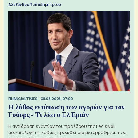
Αλεξάνδρα Παπαδημητρίου
FINANCIAL TIMES
08.08.2026, 07:00
Η λάθος εντύπωση των αγορών για τον
Γούορς - Τι λέει ο Ελ Εριάν
Η αντίδραση εναντίον του προέδρου της Fed είναι
αδικαιολόγητη, καθώς προωθεί μια μεταρρύθμιση που