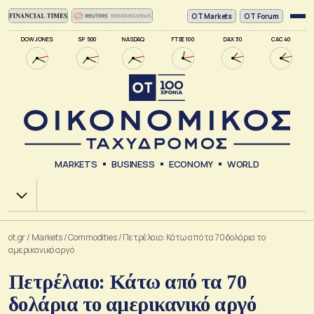
ΟΤ Markets
OT Forum
DOW JONES
SP 500
NASDAQ
FTSE 100
DAX 30
CAC 40
MARKETS
BUSINESS
ECONOMY
WORLD
Χ.Α.
ot.gr
/
Markets
/
Commodities
/
Πετρέλαιο: Κάτω από τα 70 δολάρια το
αμερικανικό αργό
Πετρέλαιο: Κάτω από τα 70
δολάρια το αμερικανικό αργό