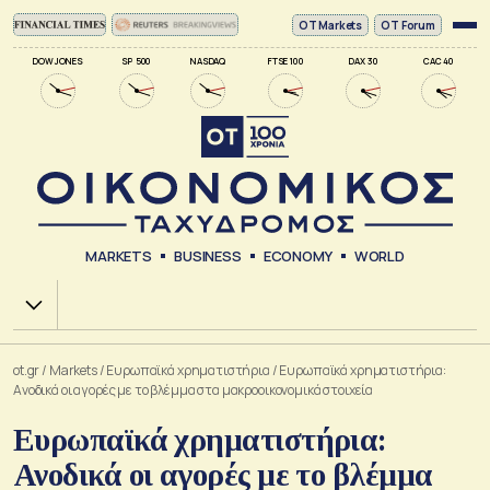
ΟΤ Markets
OT Forum
DOW JONES
SP 500
NASDAQ
FTSE 100
DAX 30
CAC 40
MARKETS
BUSINESS
ECONOMY
WORLD
Χ.Α.
ot.gr
/
Markets
/
Ευρωπαϊκά χρηματιστήρια
/
Ευρωπαϊκά χρηματιστήρια:
Ανοδικά οι αγορές με το βλέμμα στα μακροοικονομικά στοιχεία
Ευρωπαϊκά χρηματιστήρια:
Ανοδικά οι αγορές με το βλέμμα