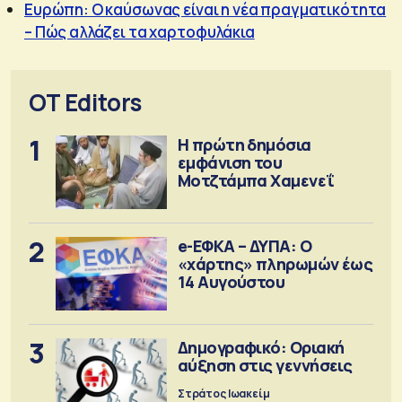
Ευρώπη: Ο καύσωνας είναι η νέα πραγματικότητα
– Πώς αλλάζει τα χαρτοφυλάκια
OT Editors
1
Η πρώτη δημόσια
εμφάνιση του
Μοτζτάμπα Χαμενεΐ
2
e-ΕΦΚΑ – ΔΥΠΑ: Ο
«χάρτης» πληρωμών έως
14 Αυγούστου
3
Δημογραφικό: Οριακή
αύξηση στις γεννήσεις
Στράτος Ιωακείμ