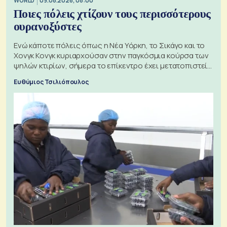
WORLD
09.08.2026, 08:00
Ποιες πόλεις χτίζουν τους περισσότερους
ουρανοξύστες
Ενώ κάποτε πόλεις όπως η Νέα Υόρκη, το Σικάγο και το
Χονγκ Κονγκ κυριαρχούσαν στην παγκόσμια κούρσα των
ψηλών κτιρίων, σήμερα το επίκεντρο έχει μετατοπιστεί
προς την Ασία
Ευθύμιος Τσιλιόπουλος