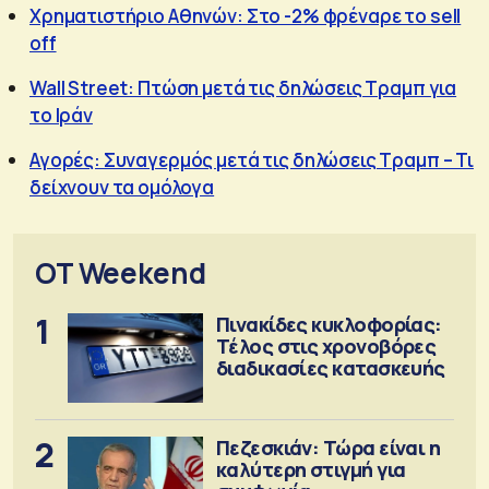
Χρηματιστήριο Αθηνών: Στο -2% φρέναρε το sell
off
Wall Street: Πτώση μετά τις δηλώσεις Τραμπ για
το Ιράν
Αγορές: Συναγερμός μετά τις δηλώσεις Τραμπ – Τι
δείχνουν τα ομόλογα
OT Weekend
1
Πινακίδες κυκλοφορίας:
Τέλος στις χρονοβόρες
διαδικασίες κατασκευής
2
Πεζεσκιάν: Τώρα είναι η
καλύτερη στιγμή για