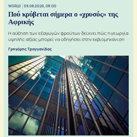
WORLD
09.08.2026, 08:00
Πού κρύβεται σήμερα ο «χρυσός» της
Αφρικής
Η αύξηση των εξαγωγών φρούτων δείχνει πώς η γεωργία
υψηλής αξίας μπορεί να οδηγήσει στην εκβιομηχάνιση
Γρηγόρης Τραγγανίδας