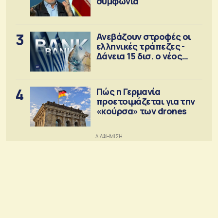
συμφωνία
3
Ανεβάζουν στροφές οι
ελληνικές τράπεζες -
Δάνεια 15 δισ. ο νέος
στόχος
4
Πώς η Γερμανία
προετοιμάζεται για την
«κούρσα» των drones