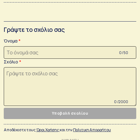
Γράψτε το σχόλιο σας
Όνομα
0 /50
Σχόλιο
0 /2000
Υποβολή σχολίου
Αποδέχεστε τους
Όροι Χρήσης
και την
Πολιτικη Απορρήτου