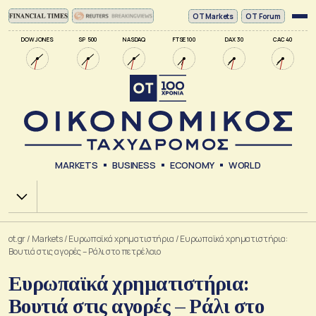
ΟΤ Markets
OT Forum
DOW JONES
SP 500
NASDAQ
FTSE 100
DAX 30
CAC 40
MARKETS
BUSINESS
ECONOMY
WORLD
Χ.Α.
ot.gr
/
Markets
/
Ευρωπαϊκά χρηματιστήρια
/
Ευρωπαϊκά χρηματιστήρια:
Βουτιά στις αγορές – Ράλι στο πετρέλαιο
Ευρωπαϊκά χρηματιστήρια:
Βουτιά στις αγορές – Ράλι στο