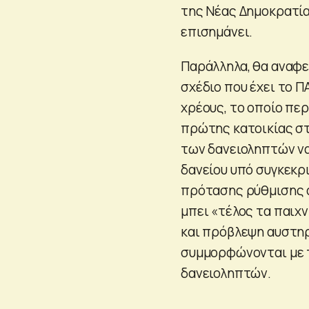
της Νέας Δημοκρατίας
επισημάνει.
Παράλληλα, θα αναφε
σχέδιο που έχει το 
χρέους, το οποίο πε
πρώτης κατοικίας σ
των δανειοληπτών να
δανείου υπό συγκεκρ
πρότασης ρύθμισης α
μπει «τέλος τα παιχ
και πρόβλεψη αυστηρ
συμμορφώνονται με τ
δανειοληπτών.