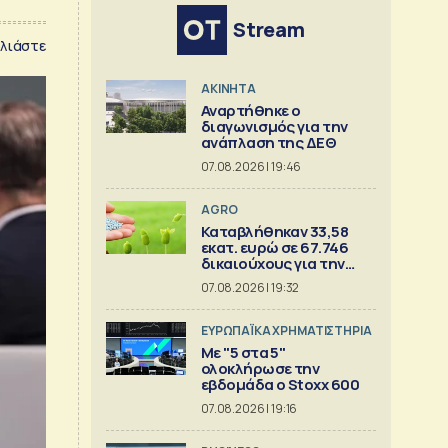
Stream
λιάστε
ΑΚΙΝΗΤΑ
Αναρτήθηκε ο
διαγωνισμός για την
ανάπλαση της ΔΕΘ
07.08.2026 | 19:46
AGRO
Καταβλήθηκαν 33,58
εκατ. ευρώ σε 67.746
δικαιούχους για την
αγορά λιπασμάτων
07.08.2026 | 19:32
ΕΥΡΩΠΑΪΚΑ ΧΡΗΜΑΤΙΣΤΗΡΙΑ
Με "5 στα 5"
ολοκλήρωσε την
εβδομάδα ο Stoxx 600
07.08.2026 | 19:16