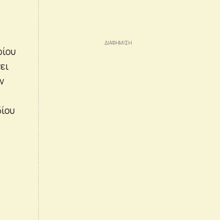
ρίου
ει
ν
δίου