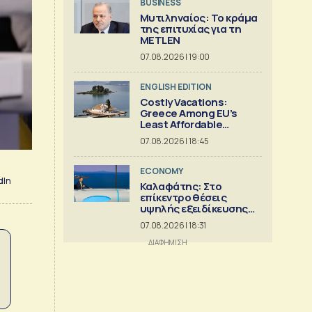
BUSINESS
Μυτιληναίος: Το κράμα
της επιτυχίας για τη
METLEN
07.08.2026 | 19:00
ENGLISH EDITION
Costly Vacations:
Greece Among EU’s
Least Affordable
Countries
07.08.2026 | 18:45
ECONOMY
dIn
Καλαφάτης: Στο
επίκεντρο θέσεις
υψηλής εξειδίκευσης
και AI
07.08.2026 | 18:31