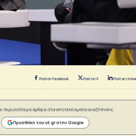
Post on Facebook
Post on X
Post on Linke
ε περισσότερα άρθρα στα αποτελέσματα αναζήτησης
Προσθήκη του ot.gr στην Google