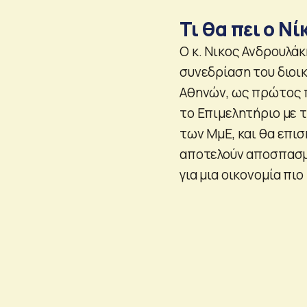
Τι θα πει ο Ν
Ο κ. Νικος Ανδρουλάκ
συνεδρίαση του διοι
Αθηνών, ως πρώτος π
το Επιμελητήριο με τ
των ΜμΕ, και θα επι
αποτελούν αποσπασμα
για μια οικονομία πι