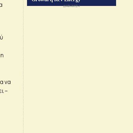
α
,
ού
ση
α να
ει –