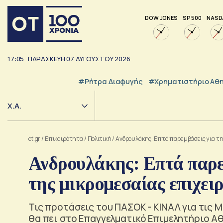
DOW JONES
SP 500
NASD
17:05
ΠΑΡΑΣΚΕΥΗ
07
ΑΥΓΟΥΣΤΟΥ
2026
#ρήτρα Διαφυγής
#Χρηματιστήριο Αθ
Χ.Α.
ot.gr
/
Επικαιρότητα
/
Πολιτική
/
Ανδρουλάκης: Επτά παρεμβάσεις για τ
Ανδρουλάκης: Επτά παρε
της μικρομεσαίας επιχει
Τις προτάσεις του ΠΑΣΟΚ - ΚΙΝΑΛ για τις Μ
θα πει στο Επαγγελματικό Επιμελητήριο Α