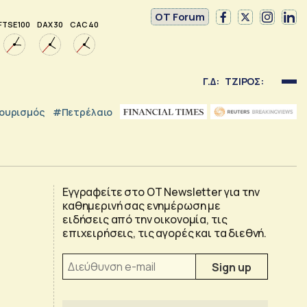
OT Forum
FTSE 100
DAX 30
CAC 40
Γ.Δ:
ΤΖΙΡΟΣ:
ουρισμός
#Πετρέλαιο
Εγγραφείτε στο OT Newsletter για την
καθημερινή σας ενημέρωση με
ειδήσεις από την οικονομία, τις
επιχειρήσεις, τις αγορές και τα διεθνή.