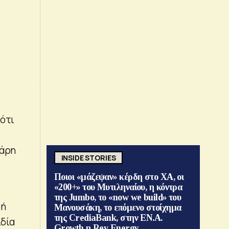
 ότι
βάρη
INSIDE STORIES
Ποιοι «μάζεψαν» κέρδη στο ΧΑ, οι
«200+» του Μυτιληναίου, η κόντρα
της Jumbo, το «now we build» του
φή
Μανουσάκη, το επόμενο στοίχημα
της CrediaBank, στην ΕΝ.Α.
ϊδία
Growth η Rev Energy