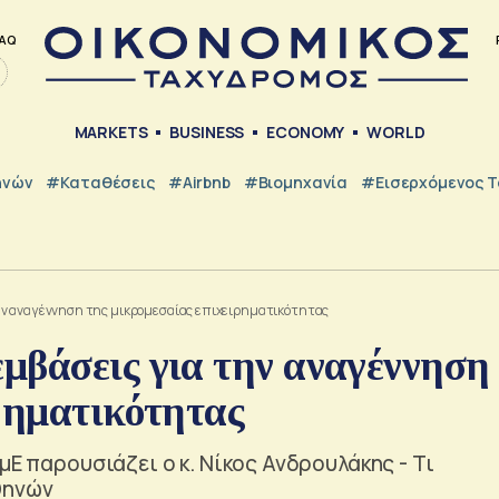
AQ
MARKETS
BUSINESS
ECONOMY
WORLD
ηνών
#Καταθέσεις
#Airbnb
#Βιομηχανία
#εισερχόμενος Τ
ην αναγέννηση της μικρομεσαίας επιχειρηματικότητας
μβάσεις για την αναγέννηση
ρηματικότητας
μΕ παρουσιάζει ο κ. Νίκος Ανδρουλάκης - Τι
θηνών