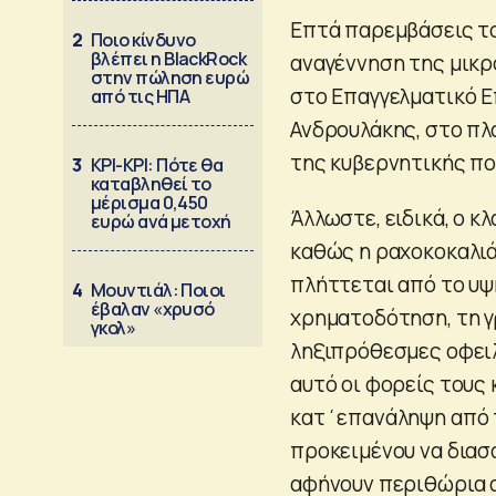
Επτά παρεμβάσεις το
2
Ποιο κίνδυνο
βλέπει η BlackRock
αναγέννηση της μικ
στην πώληση ευρώ
στο Επαγγελματικό Ε
από τις ΗΠΑ
Ανδρουλάκης, στο πλ
της κυβερνητικής πο
3
ΚΡΙ-ΚΡΙ: Πότε θα
καταβληθεί το
μέρισμα 0,450
Άλλωστε, ειδικά, ο κ
ευρώ ανά μετοχή
καθώς η ραχοκοκαλιά
πλήττεται από το υψ
4
Μουντιάλ: Ποιοι
έβαλαν «χρυσό
χρηματοδότηση, τη γ
γκολ»
ληξιπρόθεσμες οφειλ
αυτό οι φορείς τους
κατ΄επανάληψη από 
προκειμένου να διασ
αφήνουν περιθώρια 