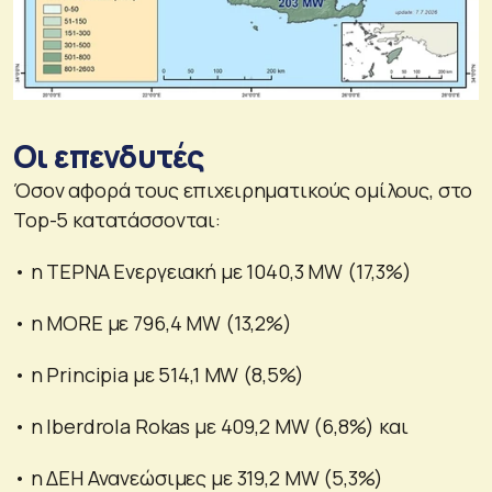
Οι επενδυτές
Όσον αφορά τους επιχειρηματικούς ομίλους, στο
Top-5 κατατάσσονται:
• η ΤΕΡΝΑ Ενεργειακή με 1040,3 MW (17,3%)
• η ΜORE με 796,4 MW (13,2%)
• η Principia με 514,1 MW (8,5%)
• η Iberdrola Rokas με 409,2 MW (6,8%) και
• η ΔΕΗ Ανανεώσιμες με 319,2 MW (5,3%)