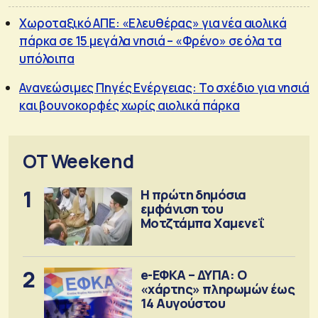
Χωροταξικό ΑΠΕ: «Ελευθέρας» για νέα αιολικά
πάρκα σε 15 μεγάλα νησιά – «Φρένο» σε όλα τα
υπόλοιπα
Ανανεώσιμες Πηγές Ενέργειας: Το σχέδιο για νησιά
και βουνοκορφές χωρίς αιολικά πάρκα
OT Weekend
1
Η πρώτη δημόσια
εμφάνιση του
Μοτζτάμπα Χαμενεΐ
2
e-ΕΦΚΑ – ΔΥΠΑ: Ο
«χάρτης» πληρωμών έως
14 Αυγούστου