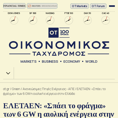
ΟΤ Markets
OT Forum
DOW JONES
SP 500
NASDAQ
FTSE 100
DAX 30
CAC 40
MARKETS
BUSINESS
ECONOMY
WORLD
Χ.Α.
ot.gr
/
Green
/
Ανανεώσιμες Πηγές Ενέργειας - ΑΠΕ
/
ΕΛΕΤΑΕΝ: «Σπάει το
φράγμα» των 6 GW η αιολική ενέργεια στην Ελλάδα
ΕΛΕΤΑΕΝ: «Σπάει το φράγμα»
των 6 GW η αιολική ενέργεια στην