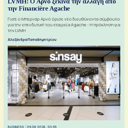
LVMH: Ο Αρνό ξεκινά την αλλαγή από
την Financière Agache
Γιατί ο Μπερνάρ Αρνό όρισε νέο διευθύνοντα σύμβουλο
για την επενδυτική του εταιρεία Agache - Η πρόκληση για
την LVMH
Αλεξάνδρα Παπαδημητρίου
BUSINESS
09.08.2026, 20:59