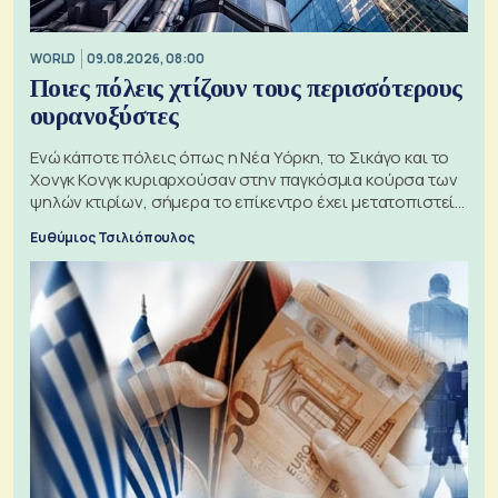
WORLD
09.08.2026, 08:00
Ποιες πόλεις χτίζουν τους περισσότερους
ουρανοξύστες
Ενώ κάποτε πόλεις όπως η Νέα Υόρκη, το Σικάγο και το
Χονγκ Κονγκ κυριαρχούσαν στην παγκόσμια κούρσα των
ψηλών κτιρίων, σήμερα το επίκεντρο έχει μετατοπιστεί
προς την Ασία
Ευθύμιος Τσιλιόπουλος