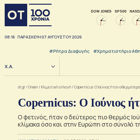
DOW JONES
SP 500
NASD
08:16
ΠΑΡΑΣΚΕΥΗ
07
ΑΥΓΟΥΣΤΟΥ
2026
#ρήτρα Διαφυγής
#Χρηματιστήριο Αθ
Χ.Α.
ot.gr
/
Green
/
Κλιματική αλλαγή
/
Copernicus: Ο Ιούνιος ήταν ο θερμότερ
Copernicus: Ο Ιούνιος ή
Ο φετινός, ήταν ο δεύτερος πιο θερμός Ιού
κλίμακα όσο και στην Ευρώπη στο σύνολό τ