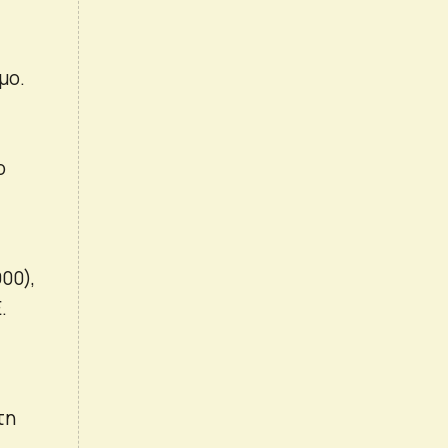
μο.
ο
00),
.
τη