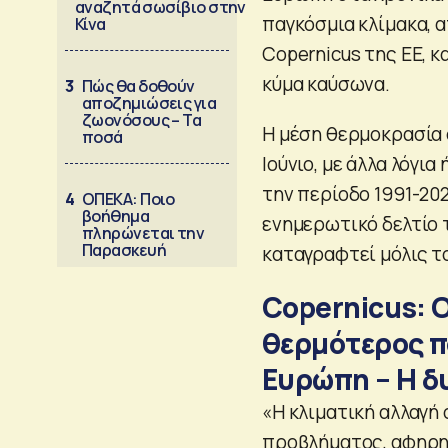
αναζητά σωσίβιο στην
παγκόσμια κλίμακα, 
Κίνα
Copernicus της ΕΕ, κ
κύμα καύσωνα.
3
Πώς θα δοθούν
αποζημιώσεις για
ζωονόσους – Τα
Η μέση θερμοκρασία 
ποσά
Ιούνιο, με άλλα λόγι
την περίοδο 1991-202
4
ΟΠΕΚΑ: Ποιο
βοήθημα
ενημερωτικό δελτίο 
πληρώνεται την
Παρασκευή
καταγραφτεί μόλις το
Copernicus: Ο
θερμότερος π
Ευρώπη – Η δ
«Η κλιματική αλλαγή
προβλήματος, αφηρημ