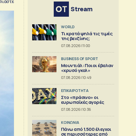
λιάστε
Stream
WORLD
Τι κρατά ψηλά τις τιμές
της βενζίνης;
07.08.2026 | 11:00
BUSINESS OF SPORT
Μουντιάλ: Ποιοι έβαλαν
«χρυσό γκολ»
07.08.2026 | 10:49
ΕΠΙΚΑΙΡΟΤΗΤΑ
Στο «πράσινο» οι
ευρωπαϊκές αγορές
07.08.2026 | 10:36
ΚΟΙΝΩΝΙΑ
Πάνω από 1.500 έλεγχοι
σε περισσότερες από