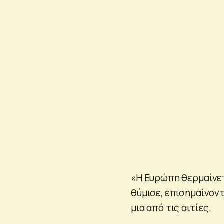
«Η Ευρώπη θερμαίνετ
θύμισε, επισημαίνον
μια από τις αιτίες.