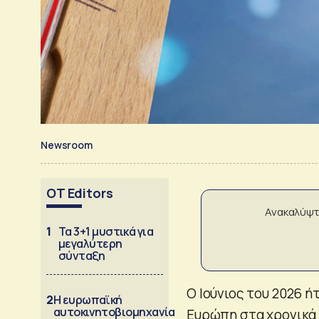
Newsroom
OT Editors
Ανακαλύψτ
1
Τα 3+1 μυστικά για
μεγαλύτερη
σύνταξη
Ο Ιούνιος του 2026 ή
2
Η ευρωπαϊκή
αυτοκινητοβιομηχανία
Ευρώπη στα χρονικά 