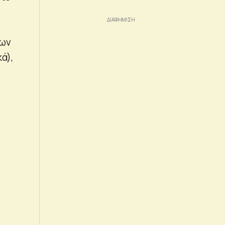
μων
ά),
.