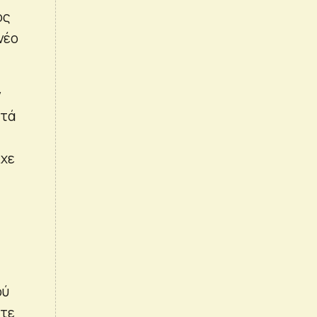
ος
νέο
ν
ατά
ίχε
ού
στε