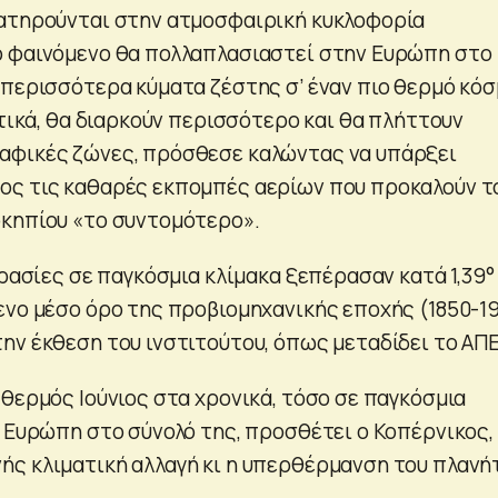
ρατηρούνται στην ατμοσφαιρική κυκλοφορία
ο φαινόμενο θα πολλαπλασιαστεί στην Ευρώπη στο
 περισσότερα κύματα ζέστης σ’ έναν πιο θερμό κόσ
ατικά, θα διαρκούν περισσότερο και θα πλήττουν
αφικές ζώνες, πρόσθεσε καλώντας να υπάρξει
ος τις καθαρές εκπομπές αερίων που προκαλούν τ
κηπίου «το συντομότερο».
κρασίες σε παγκόσμια κλίμακα ξεπέρασαν κατά 1,39°
ενο μέσο όρο της προβιομηχανικής εποχής (1850-19
ην έκθεση του ινστιτούτου, όπως μεταδίδει το ΑΠΕ
 θερμός Ιούνιος στα χρονικά, τόσο σε παγκόσμια
ν Ευρώπη στο σύνολό της, προσθέτει ο Κοπέρνικος,
ς κλιματική αλλαγή κι η υπερθέρμανση του πλανή