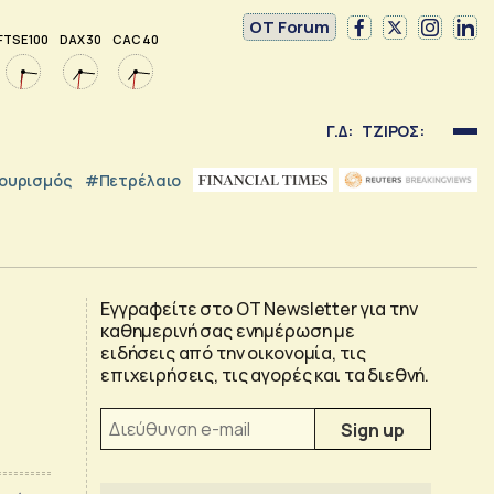
OT Forum
FTSE 100
DAX 30
CAC 40
Γ.Δ:
ΤΖΙΡΟΣ:
ουρισμός
#Πετρέλαιο
Εγγραφείτε στο OT Newsletter για την
καθημερινή σας ενημέρωση με
ειδήσεις από την οικονομία, τις
επιχειρήσεις, τις αγορές και τα διεθνή.