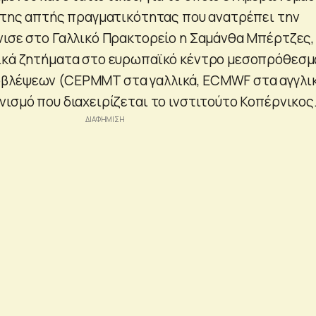
ό της απτής πραγματικότητας που ανατρέπει την
νισε στο Γαλλικό Πρακτορείο η Σαμάνθα Μπέρτζες,
γικά ζητήματα στο ευρωπαϊκό κέντρο μεσοπρόθεσ
βλέψεων (CEPMMT στα γαλλικά, ECMWF στα αγγλικ
νισμό που διαχειρίζεται το ινστιτούτο Κοπέρνικος