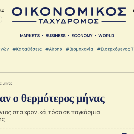
AQ
MARKETS
BUSINESS
ECONOMY
WORLD
ηνών
#Καταθέσεις
#Airbnb
#Βιομηχανία
#εισερχόμενος Τ
ος μήνας
ταν ο θερμότερος μήνας
νιος στα χρονικά, τόσο σε παγκόσμια
ης