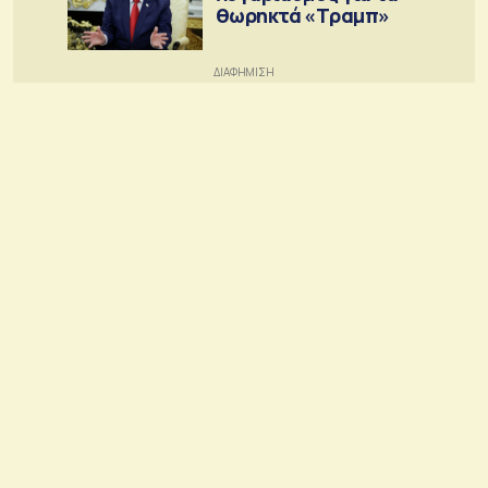
θωρηκτά «Τραμπ»