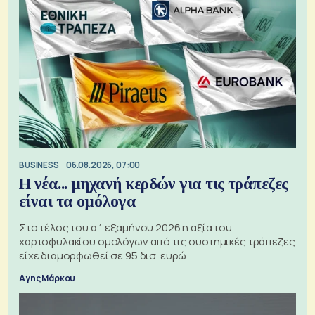
BUSINESS
06.08.2026, 07:00
Η νέα... μηχανή κερδών για τις τράπεζες
είναι τα ομόλογα
Στο τέλος του α΄ εξαμήνου 2026 η αξία του
χαρτοφυλακίου ομολόγων από τις συστημικές τράπεζες
είχε διαμορφωθεί σε 95 δισ. ευρώ
Αγης Μάρκου