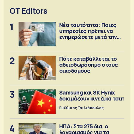
OT Editors
1
Νέα ταυτότητα: Ποιες
υπηρεσίες πρέπει να
ενημερώσετε μετά την
έκδοση
2
Πότε καταβάλλεται το
αδειοδωρόσημο στους
οικοδόμους
3
Samsung και SK Hynix
δοκιμάζουν κινεζικά τσιπ
Ευθύμιος Τσιλιόπουλος
4
ΗΠΑ: Στα 275 δισ. ο
λογαριασμός για τα