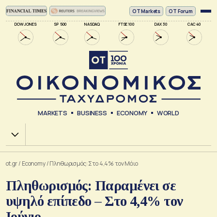
ΟΤ Markets
OT Forum
DOW JONES
SP 500
NASDAQ
FTSE 100
DAX 30
CAC 40
MARKETS
BUSINESS
ECONOMY
WORLD
Χ.Α.
ot.gr
/
Economy
/
Πληθωρισμός: Στο 4,4% τον Μάιο
Πληθωρισμός: Παραμένει σε
υψηλό επίπεδο – Στο 4,4% τον
Ιούνιο