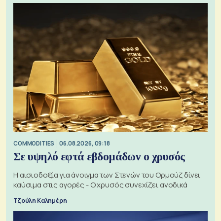
COMMODITIES
06.08.2026, 09:18
Σε υψηλό εφτά εβδομάδων ο χρυσός
Η αισιοδοξία για άνοιγμα των Στενών του Ορμούζ δίνει
καύσιμα στις αγορές - Ο χρυσός συνεχίζει ανοδικά
Τζούλη Καλημέρη