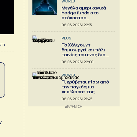
WORLD
Μεγάλα αμερικανικά
hedge funds στο
στόχαστρο
κυβερνοεπιθέσεων
06.08.2026 | 22:15
PLUS
Το Χόλιγουντ
dIn
δημιουργεί και πάλι
ταινίες του ενος δισ.
δολ.
06.08.2026 | 22:00
WORLD
Τι κρύβεται πίσω από
την παγκόσμια
«επέλαση» της
κινεζικής
06.08.2026 | 21:45
αυτοκινητοβιομηχανίας
ν