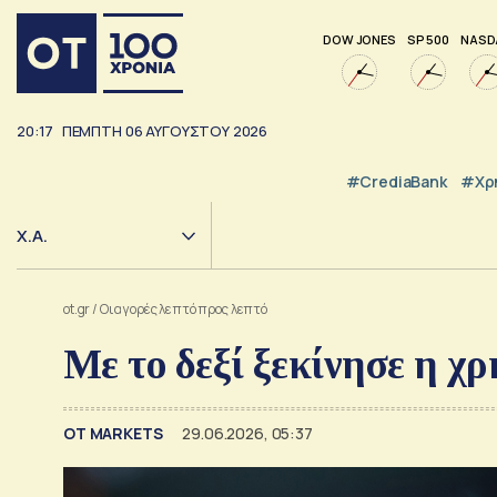
DOW JONES
SP 500
NASD
20:17
ΠΕΜΠΤΗ
06
ΑΥΓΟΥΣΤΟΥ
2026
#CrediaBank
#Χρ
Χ.Α.
ot.gr
/
Οι αγορές λεπτό προς λεπτό
Με το δεξί ξεκίνησε η χ
ΟΤ MARKETS
29.06.2026, 05:37