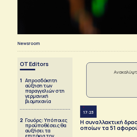
Newsroom
OT Editors
Ανακαλύψτ
1
Απροσδόκητη
αύξηση των
παραγγελιών στη
γερμανική
βιομηχανία
17:23
2
Γουόρς: Υπό ποιες
Η συναλλακτική δρασ
προϋποθέσεις θα
οποίων τα 51 αφορο
αυξήσει τα
επιτόκια τον