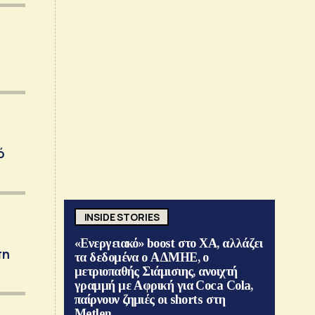
ό
INSIDE STORIES
«Ενεργειακό» boost στο ΧΑ, αλλάζει
πη
τα δεδομένα ο ΑΔΜΗΕ, ο
μετριοπαθής Σιάμισιης, ανοιχτή
γραμμή με Αφρική για Coca Cola,
παίρνουν ζημιές οι shorts στη
Metlen