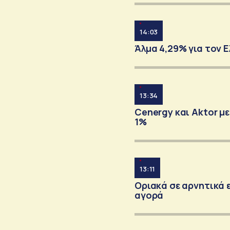
14:03
Άλμα 4,29% για τον 
13:34
Cenergy και Aktor μ
1%
13:11
Οριακά σε αρνητικά 
αγορά