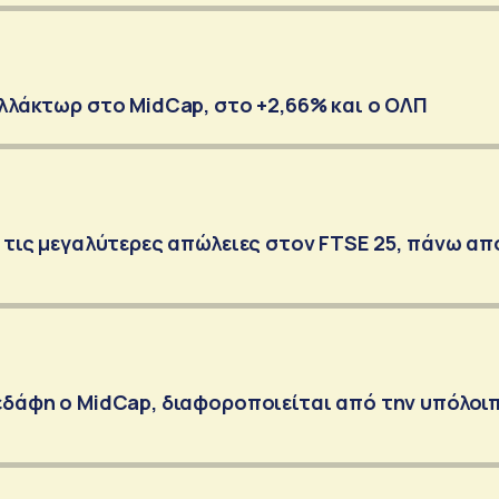
Ελλάκτωρ στο MidCap, στο +2,66% και ο ΟΛΠ
ε τις μεγαλύτερες απώλειες στον FTSE 25, πάνω απ
εδάφη ο MidCap, διαφοροποιείται από την υπόλοι