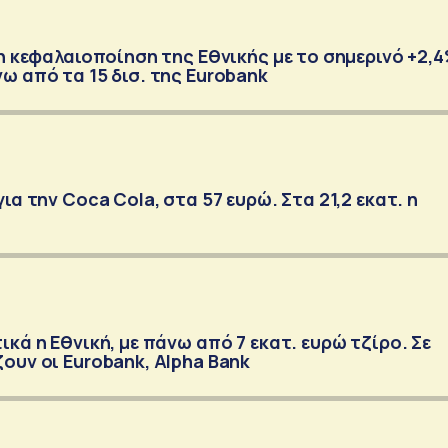
 η κεφαλαιοποίηση της Εθνικής με το σημερινό +2,
ω από τα 15 δισ. της Eurobank
ια την Coca Cola, στα 57 ευρώ. Στα 21,2 εκατ. η
κά η Εθνική, με πάνω από 7 εκατ. ευρώ τζίρο. Σε
ουν οι Eurobank, Alpha Bank