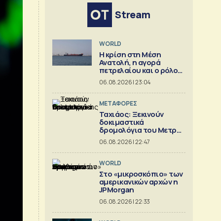
Stream
WORLD
Η κρίση στη Μέση
Ανατολή, η αγορά
πετρελαίου και ο ρόλος
της Κίνας [γράφημα]
06.08.2026 | 23:04
ΜΕΤΑΦΟΡΕΣ
Ταχιάος: Ξεκινούν
δοκιμαστικά
δρομολόγια του Μετρό
Θεσσαλονίκης προς
06.08.2026 | 22:47
Καλαμαριά
WORLD
Στο «μικροσκόπιο» των
αμερικανικών αρχών η
JPMorgan
06.08.2026 | 22:33