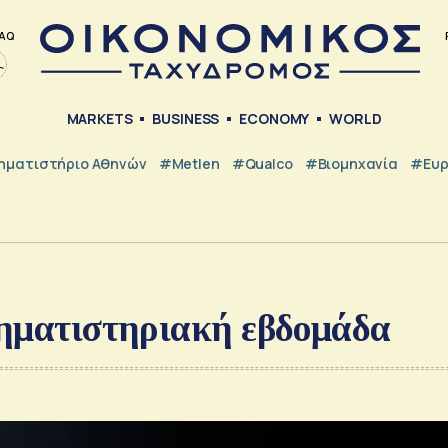
AQ
MARKETS
BUSINESS
ECONOMY
WORLD
ηματιστήριο Αθηνών
#metlen
#Qualco
#Βιομηχανία
#Ευ
ρηματιστηριακή εβδομάδα