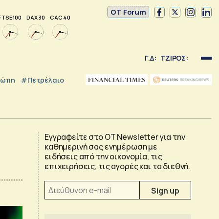
OT Forum
FTSE 100
DAX 30
CAC 40
Γ.Δ:
ΤΖΙΡΟΣ:
ρώπη
#Πετρέλαιο
Εγγραφείτε στο OT Newsletter για την
καθημερινή σας ενημέρωση με
ειδήσεις από την οικονομία, τις
επιχειρήσεις, τις αγορές και τα διεθνή.