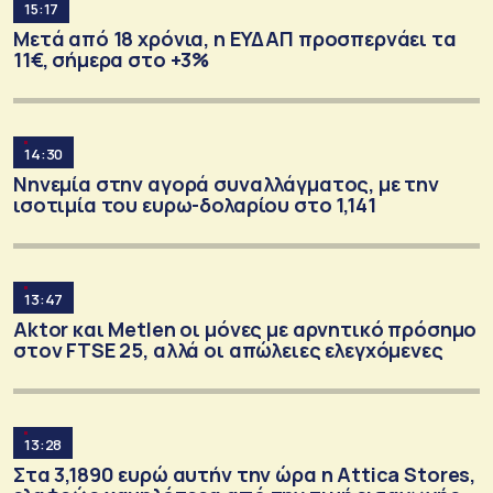
15:17
Μετά από 18 χρόνια, η ΕΥΔΑΠ προσπερνάει τα
11€, σήμερα στο +3%
14:30
Νηνεμία στην αγορά συναλλάγματος, με την
ισοτιμία του ευρω-δολαρίου στο 1,141
13:47
Aktor και Metlen οι μόνες με αρνητικό πρόσημο
στον FTSE 25, αλλά οι απώλειες ελεγχόμενες
13:28
Στα 3,1890 ευρώ αυτήν την ώρα η Attica Stores,