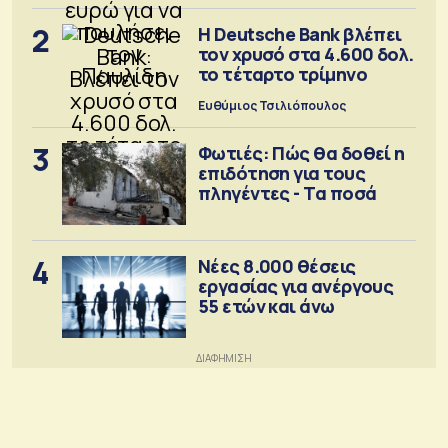
2
Η Deutsche Bank βλέπει
τον χρυσό στα 4.600 δολ.
το τέταρτο τρίμηνο
Ευθύμιος Τσιλιόπουλος
3
Φωτιές: Πώς θα δοθεί η
επιδότηση για τους
πληγέντες - Τα ποσά
4
Νέες 8.000 θέσεις
εργασίας για ανέργους
55 ετών και άνω