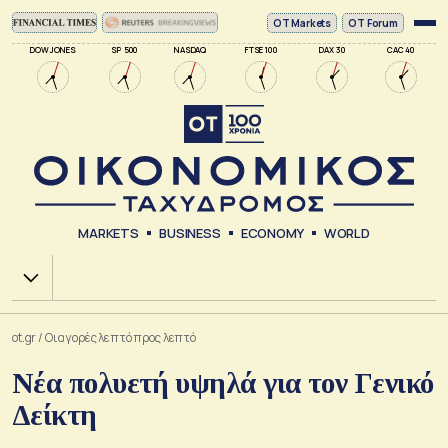
ΟΤ Markets
OT Forum
DOW JONES
SP 500
NASDAQ
FTSE 100
DAX 30
CAC 40
MARKETS
BUSINESS
ECONOMY
WORLD
Χ.Α.
ot.gr
/
Οι αγορές λεπτό προς λεπτό
Νέα πολυετή υψηλά για τον Γενικό
Δείκτη