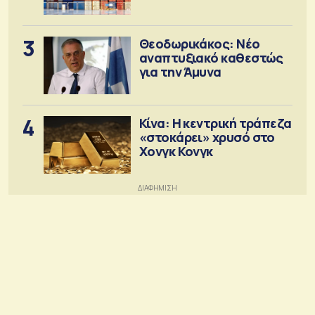
3
Θεοδωρικάκος: Νέο
αναπτυξιακό καθεστώς
για την Άμυνα
4
Κίνα: Η κεντρική τράπεζα
«στοκάρει» χρυσό στο
Χονγκ Κονγκ