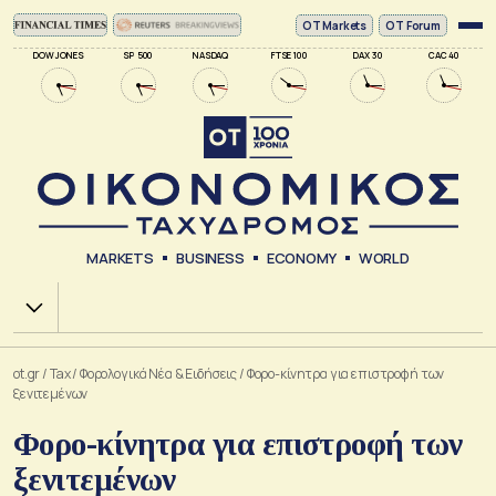
ΟΤ Markets
OT Forum
DOW JONES
SP 500
NASDAQ
FTSE 100
DAX 30
CAC 40
MARKETS
BUSINESS
ECONOMY
WORLD
Χ.Α.
ot.gr
/
Tax
/
Φορολογικά Νέα & Eιδήσεις
/
Φορο-κίνητρα για επιστροφή των
ξενιτεμένων
Φορο-κίνητρα για επιστροφή των
ξενιτεμένων