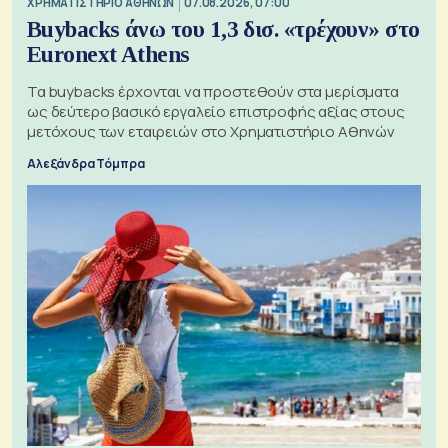
XΡΗΜΑΤΙΣΤΗΡΙΟ ΑΘΗΝΩΝ
07.08.2026, 07:00
Buybacks άνω του 1,3 δισ. «τρέχουν» στο
Euronext Athens
Τα buybacks έρχονται να προστεθούν στα μερίσματα
ως δεύτερο βασικό εργαλείο επιστροφής αξίας στους
μετόχους των εταιρειών στο Χρηματιστήριο Αθηνών
Αλεξάνδρα Τόμπρα