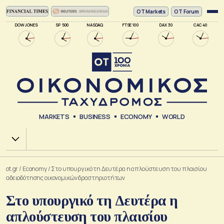
ΟΤ Markets
OT Forum
DOW JONES
SP 500
NASDAQ
FTSE 100
DAX 30
CAC 40
MARKETS
BUSINESS
ECONOMY
WORLD
Χ.Α.
ot.gr
/
Economy
/
Στο υπουργικό τη Δευτέρα η απλούστευση του πλαισίου
αδειοδότησης οικονομικών δραστηριοτήτων
Στο υπουργικό τη Δευτέρα η
απλούστευση του πλαισίου