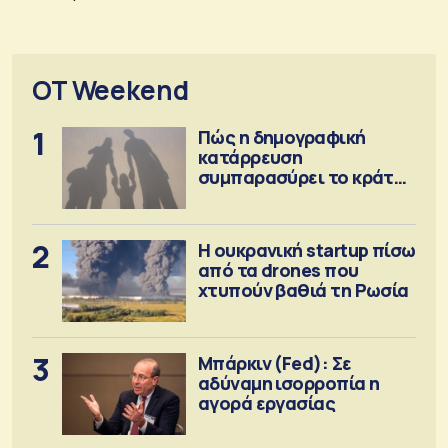
OT Weekend
1
Πώς η δημογραφική
κατάρρευση
συμπαρασύρει το κράτος
πρόνοιας
2
Η ουκρανική startup πίσω
από τα drones που
χτυπούν βαθιά τη Ρωσία
3
Μπάρκιν (Fed): Σε
αδύναμη ισορροπία η
αγορά εργασίας