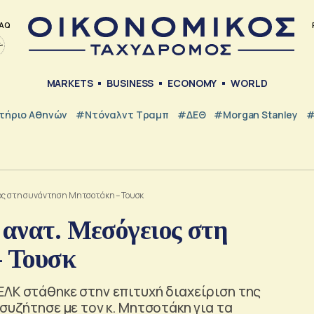
AQ
MARKETS
BUSINESS
ECONOMY
WORLD
τήριο Αθηνών
#Ντόναλντ Τραμπ
#ΔΕΘ
#Morgan Stanley
#
ιος στη συνάντηση Μητσοτάκη – Τουσκ
 ανατ. Μεσόγειος στη
 Τουσκ
ΕΛΚ στάθηκε στην επιτυχή διαχείριση της
συζήτησε με τον κ. Μητσοτάκη για τα