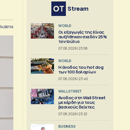
Stream
WORLD
λιάστε
Οι εξαγωγές της Κίνας
αυξήθηκαν σχεδόν 25%
τον Ιούλιο
07.08.2026 | 23:58
WORLD
Η άνοδος του hot dog
των 100 δολαρίων
07.08.2026 | 23:40
WALL STREET
Ανοδος στη Wall Street
με κέρδη για τους
βασικούς δείκτες
07.08.2026 | 23:22
BUSINESS