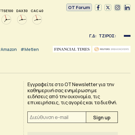
OT Forum
FTSE 100
DAX 30
CAC 40
Γ.Δ:
ΤΖΙΡΟΣ:
Amazon
#Metlen
Εγγραφείτε στο OT Newsletter για την
καθημερινή σας ενημέρωση με
ειδήσεις από την οικονομία, τις
επιχειρήσεις, τις αγορές και τα διεθνή.