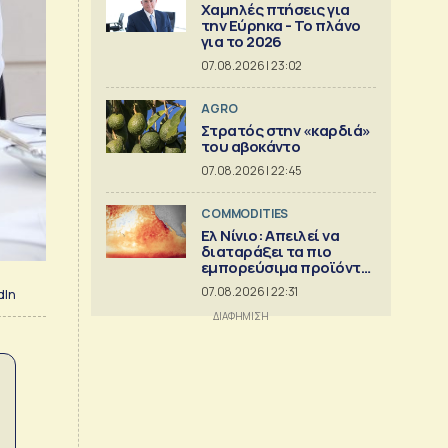
Χαμηλές πτήσεις για
την Εύρηκα - Το πλάνο
για το 2026
07.08.2026 | 23:02
AGRO
Στρατός στην «καρδιά»
του αβοκάντο
07.08.2026 | 22:45
COMMODITIES
Ελ Νίνιο: Απειλεί να
διαταράξει τα πιο
εμπορεύσιμα προϊόντα
στον κόσμο
07.08.2026 | 22:31
dIn