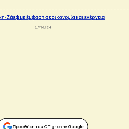
-Ζάεφ με έμφαση σε οικονομία και ενέργεια
Προσθήκη του ΟΤ.gr στην Google