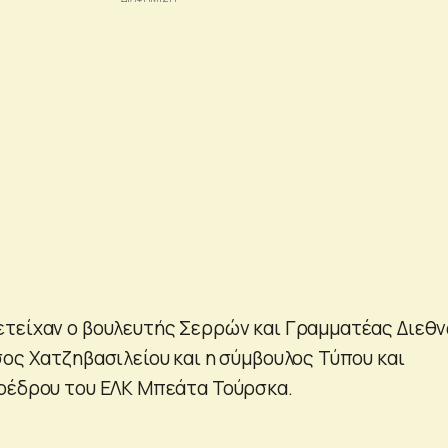
ετείχαν ο βουλευτής Σερρών και Γραμματέας Διεθ
σος Χατζηβασιλείου και η σύμβουλος Τύπου και
οέδρου του ΕΛΚ Μπεάτα Τούρσκα.