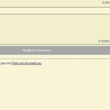
0 /50
0 /2000
Υποβολή σχολίου
ς
και την
Πολιτικη Απορρήτου