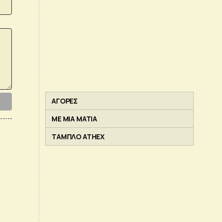
ΑΓΟΡΕΣ
ΜΕ ΜΙΑ ΜΑΤΙΑ
ΤΑΜΠΛΟ ATHEX