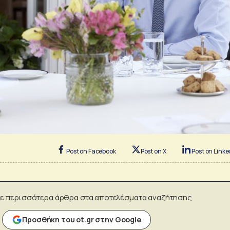
Post on Facebook
Post on X
Post on Linke
ε περισσότερα άρθρα στα αποτελέσματα αναζήτησης
Προσθήκη του ot.gr στην Google