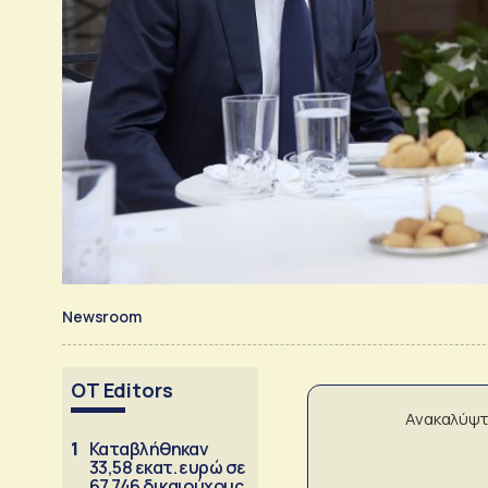
Newsroom
OT Editors
Ανακαλύψτ
1
Καταβλήθηκαν
33,58 εκατ. ευρώ σε
67.746 δικαιούχους