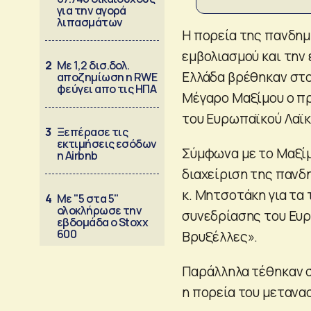
για την αγορά
λιπασμάτων
Η πορεία της πανδημί
εμβολιασμού και την
2
Με 1,2 δισ.δολ.
Ελλάδα βρέθηκαν στο
αποζημίωση η RWE
φεύγει απο τις ΗΠΑ
Μέγαρο Μαξίμου ο π
του Ευρωπαϊκού Λαϊκ
3
Ξεπέρασε τις
εκτιμήσεις εσόδων
Σύμφωνα με το Μαξίμ
η Airbnb
διαχείριση της πανδ
κ. Μητσοτάκη για τα
4
Με "5 στα 5"
ολοκλήρωσε την
συνεδρίασης του Ευρ
εβδομάδα ο Stoxx
600
Βρυξέλλες».
Παράλληλα τέθηκαν σ
η πορεία του μετανα