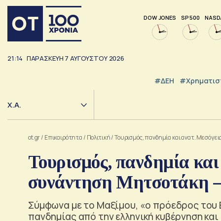
DOW JONES
SP 500
NASD
21:14
ΠΑΡΑΣΚΕΥΉ
7
ΑΥΓΟΎΣΤΟΥ
2026
#ΔΕΗ
#Χρηματισ
Χ.Α.
ot.gr
/
Επικαιρότητα
/
Πολιτική
/
Τουρισμός, πανδημία και ανατ. Μεσόγε
Τουρισμός, πανδημία και
συνάντηση Μητσοτάκη –
Σύμφωνα με το Μαξίμου, «ο πρόεδρος του 
πανδημίας από την ελληνική κυβέρνηση και 