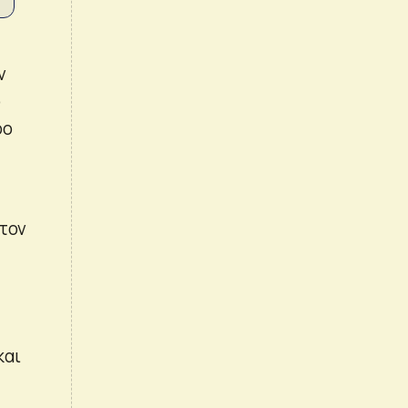
ν
ο
ρο
 τον
και