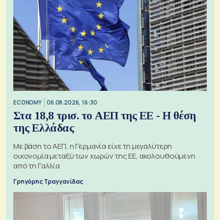
ECONOMY
06.08.2026, 16:30
Στα 18,8 τρισ. το ΑΕΠ της ΕΕ - Η θέση
της Ελλάδας
Με βάση το ΑΕΠ, η Γερμανία είχε τη μεγαλύτερη
οικονομία μεταξύ των χωρών της ΕΕ, ακολουθούμενη
από τη Γαλλία
Γρηγόρης Τραγγανίδας