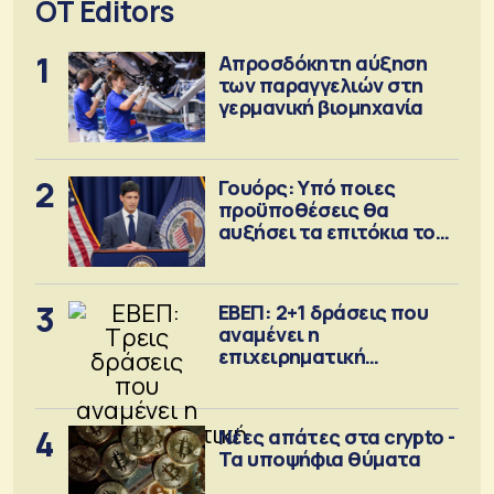
OT Editors
1
Απροσδόκητη αύξηση
των παραγγελιών στη
γερμανική βιομηχανία
2
Γουόρς: Υπό ποιες
προϋποθέσεις θα
αυξήσει τα επιτόκια τον
Σεπτέμβριο
3
ΕΒΕΠ: 2+1 δράσεις που
αναμένει η
επιχειρηματική
κοινότητα
4
Νέες απάτες στα crypto -
Τα υποψήφια θύματα