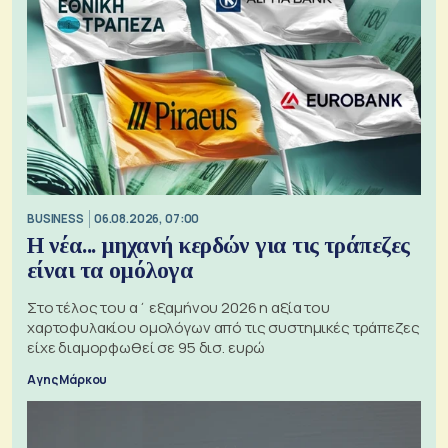
BUSINESS
06.08.2026, 07:00
Η νέα... μηχανή κερδών για τις τράπεζες
είναι τα ομόλογα
Στο τέλος του α΄ εξαμήνου 2026 η αξία του
χαρτοφυλακίου ομολόγων από τις συστημικές τράπεζες
είχε διαμορφωθεί σε 95 δισ. ευρώ
Αγης Μάρκου