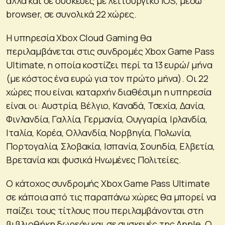
αλλά και σε συσκευές με λειτουργικό iOS, μέσω
browser, σε συνολικά 22 χώρες.
Η υπηρεσία Xbox Cloud Gaming θα
περιλαμβάνεται στις συνδρομές Xbox Game Pass
Ultimate, η οποία κοστίζει περί τα 13 ευρώ/ μήνα
(με κόστος ένα ευρώ για τον πρώτο μήνα). Οι 22
χώρες που είναι καταρχήν διαθέσιμη η υπηρεσία
είναι οι: Αυστρία, Βέλγιο, Καναδά, Τσεχία, Δανία,
Φινλανδία, Γαλλία, Γερμανία, Ουγγαρία, Ιρλανδία,
Ιταλία, Κορέα, Ολλανδία, Νορβηγία, Πολωνία,
Πορτογαλία, Σλοβακία, Ισπανία, Σουηδία, Ελβετία,
Βρετανία και φυσικά Ηνωμένες Πολιτείες.
Ο κάτοχος συνδρομής Xbox Game Pass Ultimate
σε κάποια από τις παραπάνω χώρες θα μπορεί να
παίζει τους τίτλους που περιλαμβάνονται στη
βιβλιοθήκη δωρεάν και σε συσκευές της Apple. Ο