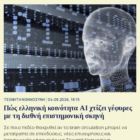
TΕΧΝΗΤΗ ΝΟΗΜΟΣΥΝΗ
04.08.2026, 18:15
Πώς ελληνική κοινότητα AI χτίζει γέφυρες
με τη διεθνή επιστημονική σκηνή
Σε ποιο πεδίο θα κριθεί αν το brain circulation μπορεί να
μετατραπεί σε επενδύσεις, νέες επιχειρήσεις και
παραγωγικές εφαρμογές για Τεχνητή Νοημοσύνη