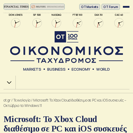
ΟΤ Markets
OT Forum
DOW JONES
SP 500
NASDAQ
FTSE 100
DAX 30
CAC 40
MARKETS
BUSINESS
ECONOMY
WORLD
Χ.Α.
ot.gr
/
Τεχνολογία
/
Microsoft: Το Xbox Cloud διαθέσιμο σε PC και iOS συσκευές –
Οκτώβριο τα Windows 11
Microsoft: Το Xbox Cloud
διαθέσιμο σε PC και iOS συσκευές