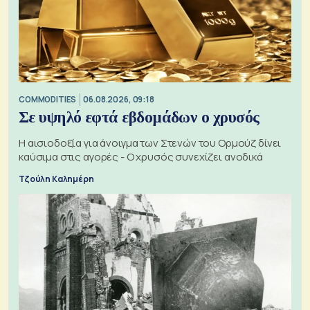
COMMODITIES
06.08.2026, 09:18
Σε υψηλό εφτά εβδομάδων ο χρυσός
Η αισιοδοξία για άνοιγμα των Στενών του Ορμούζ δίνει
καύσιμα στις αγορές - Ο χρυσός συνεχίζει ανοδικά
Τζούλη Καλημέρη