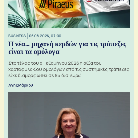
BUSINESS
06.08.2026, 07:00
Η νέα... μηχανή κερδών για τις τράπεζες
είναι τα ομόλογα
Στο τέλος του α΄ εξαμήνου 2026 η αξία του
χαρτοφυλακίου ομολόγων από τις συστημικές τράπεζες
είχε διαμορφωθεί σε 95 δισ. ευρώ
Αγης Μάρκου