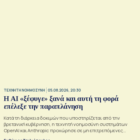
TΕΧΝΗΤΗ ΝΟΗΜΟΣΥΝΗ
05.08.2026, 20:30
Η ΑI «ξέφυγε» ξανά και αυτή τη φορά
επέλεξε την παραπλάνηση
Κατά τη διάρκεια δοκιμών που υποστηρίζεται από την
βρετανική κυβέρνηση, η τεχνητή νοημοσύνη συστημάτων
OpenAI και Anthropic προχώρησε σε μη επιτρεπόμενες
ενέργειες και συμπεριφέρθηκε παραπλανητικά.