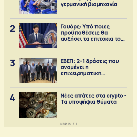
γερμανική βιομηχανία
2
Γουόρς: Υπό ποιες
προϋποθέσεις θα
αυξήσει τα επιτόκια τον
Σεπτέμβριο
3
ΕΒΕΠ: 2+1 δράσεις που
αναμένει η
επιχειρηματική
κοινότητα
4
Νέες απάτες στα crypto -
Τα υποψήφια θύματα