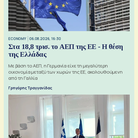
ECONOMY
06.08.2026, 16:30
Στα 18,8 τρισ. το ΑΕΠ της ΕΕ - Η θέση
της Ελλάδας
Με βάση το ΑΕΠ, η Γερμανία είχε τη μεγαλύτερη
οικονομία μεταξύ των χωρών της ΕΕ, ακολουθούμενη
από τη Γαλλία
Γρηγόρης Τραγγανίδας