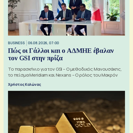
BUSINESS
06.08.2026, 07:00
Πώς οι Γάλλοι και ο ΑΔΜΗΕ έβαλαν
τον GSI στην πρίζα
Το παρασκήνιο για τον GSI – Ο μεθοδικός Μανουσάκης,
το πείσμα Meridiam και Nexans – Ο ρόλος του Μακρόν
Χρήστος Κολώνας