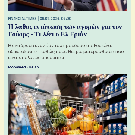
FINANCIAL TIMES
08.08.2026, 07:00
Η λάθος εντύπωση των αγορών για τον
Γούορς - Τι λέει ο Ελ Εριάν
Η αντίδραση εναντίον του προέδρου της Fed είναι
αδικαιολόγητη, καθώς προωθεί μια μεταρρύθμιση που
είναι απολύτως απαραίτητη
Mohamed El Erian