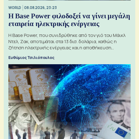
WORLD
08.08.2026, 23:23
Η Base Power φιλοδοξεί να γίνει μεγάλη
εταιρεία ηλεκτρικής ενέργειας
Η Base Power, που συνιδρύθηκε από τον γιό του Μάικλ
Ντελ, Ζακ, αποτιμάται στα 13 δισ. δολάρια, καθώς η
ζήτηση ηλεκτρικής ενέργειας και η αποθήκευση
μπαταριών αυξάνονται
Ευθύμιος Τσιλιόπουλος