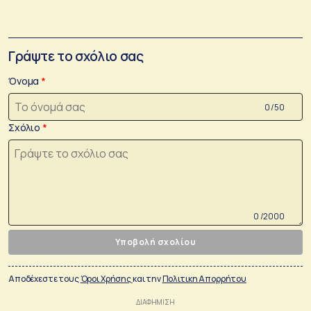
Γράψτε το σχόλιο σας
Όνομα
0 /50
Σχόλιο
0 /2000
Υποβολή σχολίου
Αποδέχεστε τους
Όροι Χρήσης
και την
Πολιτικη Απορρήτου