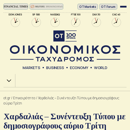
ΟΤ Markets
OT Forum
DOW JONES
SP 500
NASDAQ
FTSE 100
DAX 30
CAC 40
MARKETS
BUSINESS
ECONOMY
WORLD
Χ.Α.
ot.gr
/
Επικαιρότητα
/
Χαρδαλιάς – Συνέντευξη Τύπου με δημοσιογράφους
αύριο Τρίτη
Χαρδαλιάς – Συνέντευξη Τύπου με
δημοσιογράφους αύριο Τρίτη