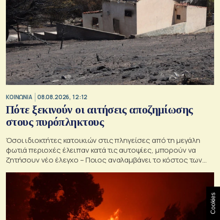
ΚΟΙΝΩΝΙΑ
08.08.2026, 12:12
Πότε ξεκινούν οι αιτήσεις αποζημίωσης
στους πυρόπληκτους
Όσοι ιδιοκτήτες κατοικιών στις πληγείσες από τη μεγάλη
φωτιά περιοχές έλειπαν κατά τις αυτοψίες, μπορούν να
ζητήσουν νέο έλεγχο – Ποιος αναλαμβάνει το κόστος των
ανακατασκευών και κατεδαφίσεων
Cookies