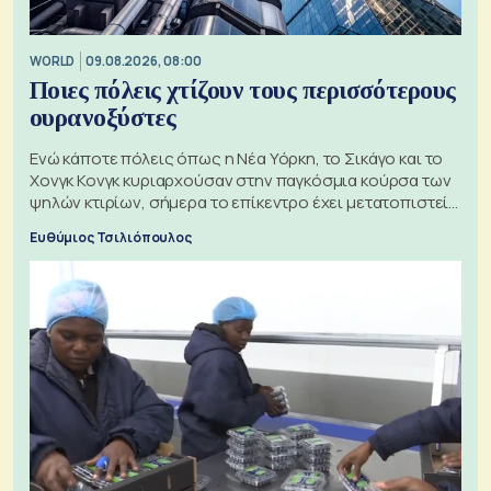
WORLD
09.08.2026, 08:00
Ποιες πόλεις χτίζουν τους περισσότερους
ουρανοξύστες
Ενώ κάποτε πόλεις όπως η Νέα Υόρκη, το Σικάγο και το
Χονγκ Κονγκ κυριαρχούσαν στην παγκόσμια κούρσα των
ψηλών κτιρίων, σήμερα το επίκεντρο έχει μετατοπιστεί
προς την Ασία
Ευθύμιος Τσιλιόπουλος