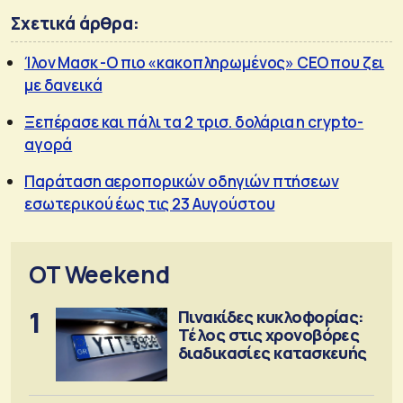
Σχετικά άρθρα:
Ίλον Μασκ -Ο πιο «κακοπληρωμένος» CEO που ζει
με δανεικά
Ξεπέρασε και πάλι τα 2 τρισ. δολάρια η crypto-
αγορά
Παράταση αεροπορικών οδηγιών πτήσεων
εσωτερικού έως τις 23 Αυγούστου
OT Weekend
1
Πινακίδες κυκλοφορίας:
Τέλος στις χρονοβόρες
διαδικασίες κατασκευής