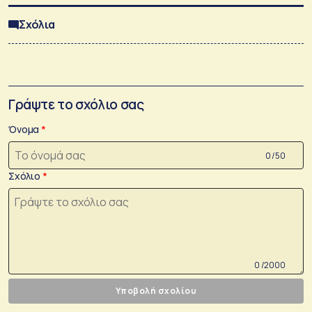
Σχόλια
Γράψτε το σχόλιο σας
Όνομα
0 /50
Σχόλιο
0 /2000
Υποβολή σχολίου