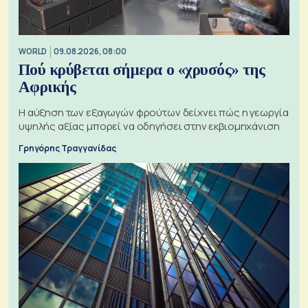
WORLD
09.08.2026, 08:00
Πού κρύβεται σήμερα ο «χρυσός» της
Αφρικής
Η αύξηση των εξαγωγών φρούτων δείχνει πώς η γεωργία
υψηλής αξίας μπορεί να οδηγήσει στην εκβιομηχάνιση
Γρηγόρης Τραγγανίδας