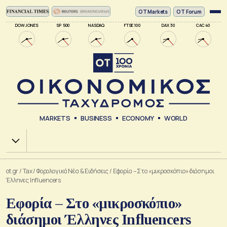
ΟΤ Markets
OT Forum
DOW JONES
SP 500
NASDAQ
FTSE 100
DAX 30
CAC 40
MARKETS
BUSINESS
ECONOMY
WORLD
Χ.Α.
ot.gr
/
Tax
/
Φορολογικά Νέα & Eιδήσεις
/
Εφορία – Στο «μικροσκόπιο» διάσημοι
Έλληνες Influencers
Εφορία – Στο «μικροσκόπιο»
διάσημοι Έλληνες Influencers