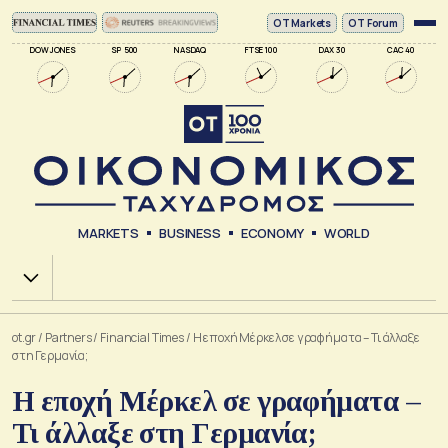
ΟΤ Markets
OT Forum
DOW JONES
SP 500
NASDAQ
FTSE 100
DAX 30
CAC 40
MARKETS
BUSINESS
ECONOMY
WORLD
Χ.Α.
ot.gr
/
Partners
/
Financial Times
/
Η εποχή Μέρκελ σε γραφήματα – Τι άλλαξε
στη Γερμανία;
Η εποχή Μέρκελ σε γραφήματα –
Τι άλλαξε στη Γερμανία;