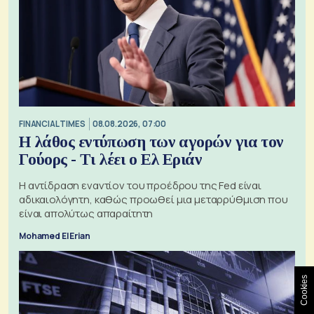
FINANCIAL TIMES
08.08.2026, 07:00
Η λάθος εντύπωση των αγορών για τον
Γούορς - Τι λέει ο Ελ Εριάν
Η αντίδραση εναντίον του προέδρου της Fed είναι
αδικαιολόγητη, καθώς προωθεί μια μεταρρύθμιση που
είναι απολύτως απαραίτητη
Mohamed El Erian
Cookies