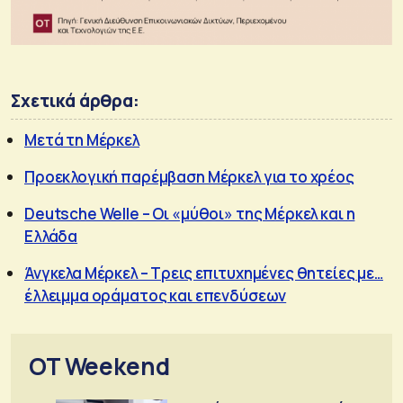
Σχετικά άρθρα:
Μετά τη Μέρκελ
Προεκλογική παρέμβαση Μέρκελ για το χρέος
Deutsche Welle – Οι «μύθοι» της Μέρκελ και η
Ελλάδα
Άνγκελα Μέρκελ – Τρεις επιτυχημένες θητείες με…
έλλειμμα οράματος και επενδύσεων
OT Weekend