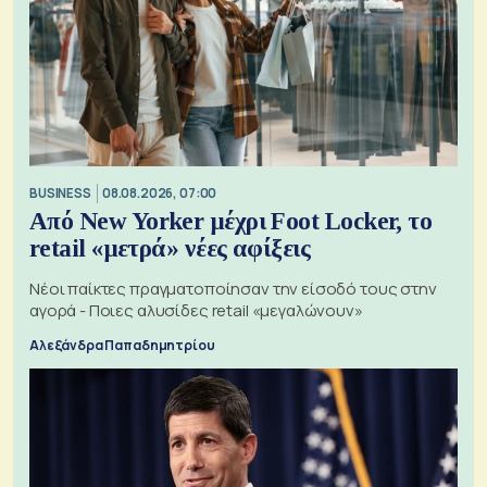
BUSINESS
08.08.2026, 07:00
Από New Yorker μέχρι Foot Locker, το
retail «μετρά» νέες αφίξεις
Νέοι παίκτες πραγματοποίησαν την είσοδό τους στην
αγορά - Ποιες αλυσίδες retail «μεγαλώνουν»
Αλεξάνδρα Παπαδημητρίου