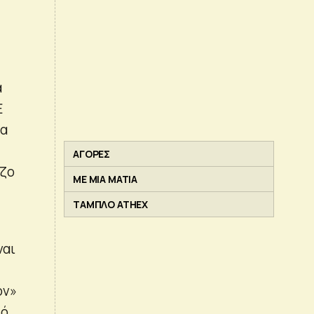
α
Ε
να
ΑΓΟΡΕΣ
Τζο
ΜΕ ΜΙΑ ΜΑΤΙΑ
ΤΑΜΠΛΟ ATHEX
ναι
ον»
πό