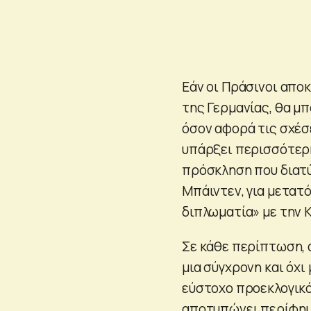
Εάν οι Πράσινοι απο
της Γερμανίας, θα μ
όσον αφορά τις σχέσε
υπάρξει περισσότερη
πρόσκληση που διατύ
Μπάιντεν, για μετατ
διπλωματία» με την Κ
Σε κάθε περίπτωση, α
μια σύγχρονη και όχι
εύστοχο προεκλογικό
αποτυπώνει περίφημα