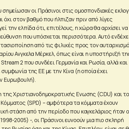
υ σημείωσαν οι Πράσινοι στις ομοσπονδιακές εκλο
αι όχι στον βαθμό που ήλπιζαν πριν από λίγες
εί την ελπίδα ότι, επιτέλους, η χώρα θα αρχίσει να
ατεύθυνση που υπόσχεται περισσότερα. Αυτό ενδέχε
στασιοποίηση από τις φιλικές προς τον αυταρχισμ
αρίου Ανγκελα Μέρκελ, όπως είναι η υποστήριξή τη
Stream 2 που συνδέει Γερμανία και Ρωσία, αλλά και
συμφωνία της ΕΕ με την Κίνα (η οποία έχει
ν Ευρωβουλή).
η της Χριστιανοδημοκρατικής Ενωσης (CDU) και τ
Κόμματος (SPD) – αμφότερα τα κόμματα έχουν
ική στάση από την περίοδο που καγκελάριος ήταν 
998-2005) -, οι Πράσινοι ευνοούν μια πιο σκληρή
 της Ρωσίας όσο και της Κίνας. Επιπλέον, είναι σε 