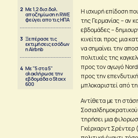
2
Με 1,2 δισ.δολ.
H ισχυρή επίδοση πο
αποζημίωση η RWE
φεύγει απο τις ΗΠΑ
της Γερμανίας – αν κ
εβδομάδες – δημιουργ
κινείται προς μια κ
3
Ξεπέρασε τις
εκτιμήσεις εσόδων
να σημαίνει την απο
η Airbnb
πολιτικές της καγκελ
προς τον αγωγό Nord 
4
Με "5 στα 5"
ολοκλήρωσε την
προς την επενδυτική 
εβδομάδα ο Stoxx
600
μπλοκαριστεί από τη
Αντίθετα με τη στάσ
Σοσιαλδημοκρατικού 
τηρήσει μια φιλορωσ
Γκέρχαρντ Σρέντερ (1
πολιτική έναντι τόσο