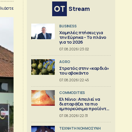
Stream
λιάστε
BUSINESS
Χαμηλές πτήσεις για
την Εύρηκα - Το πλάνο
για το 2026
07.08.2026 | 23:02
AGRO
Στρατός στην «καρδιά»
του αβοκάντο
07.08.2026 | 22:45
COMMODITIES
Ελ Νίνιο: Απειλεί να
διαταράξει τα πιο
εμπορεύσιμα προϊόντα
στον κόσμο
07.08.2026 | 22:31
TΕΧΝΗΤΗ ΝΟΗΜΟΣΥΝΗ