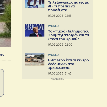
Τηλεφωνικές απάτες με
ΑΙ - Τι πρέπει να
προσέξετε
07.08.2026 | 22:16
WORLD
Το «πικρό» δίλημμα του
Τραμπ για το Ιράν και τα
Στενά του Ορμούζ
07.08.2026 | 22:00
WORLD
dIn
Η Amazon έχτισε κέντρο
δεδομένων στα
«μουλωχτά»
07.08.2026 | 21:45