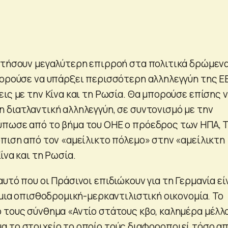
κτήσουν μεγαλύτερη επιρροή στα πολιτικά δρώμεν
πορούσε να υπάρξει περισσότερη αλληλεγγύη της Ε
ις με την Κίνα και τη Ρωσία. Θα μπορούσε επίσης 
 διατλαντική αλληλεγγύη, σε συντονισμό με την
πωσε από το βήμα του ΟΗΕ ο πρόεδρος των ΗΠΑ, 
όπιση από τον «αμείλικτο πόλεμο» στην «αμείλικτη
ίνα και τη Ρωσία.
υτό που οι Πράσινοι επιδιώκουν για τη Γερμανία εί
 μια οπισθοδρομική-μερκαντιλιστική οικονομία. Το
 τους σύνθημα «Αντίο στάτους κβο, καλημέρα μέλλ
 το στοιχείο το οποίο τούς διαφοροποιεί τόσο α