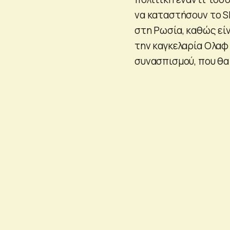
να καταστήσουν το S
στη Ρωσία, καθώς εί
την καγκελαρία Ολαφ 
συνασπισμού, που θα