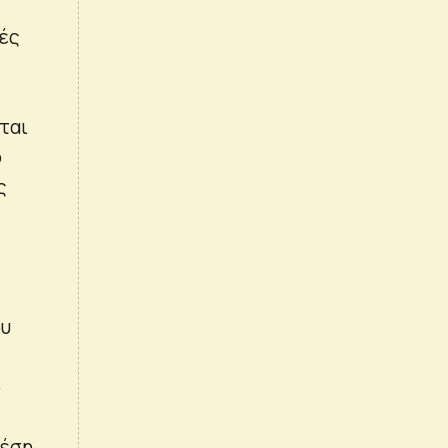
γές
ται
ό
ς
ου
ο
θέση