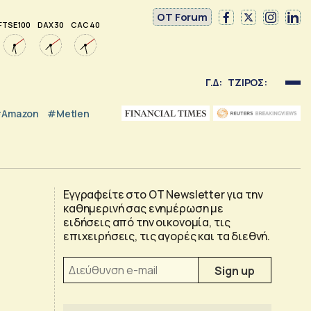
OT Forum
FTSE 100
DAX 30
CAC 40
Γ.Δ:
ΤΖΙΡΟΣ:
Amazon
#Metlen
Εγγραφείτε στο OT Newsletter για την
καθημερινή σας ενημέρωση με
ειδήσεις από την οικονομία, τις
επιχειρήσεις, τις αγορές και τα διεθνή.