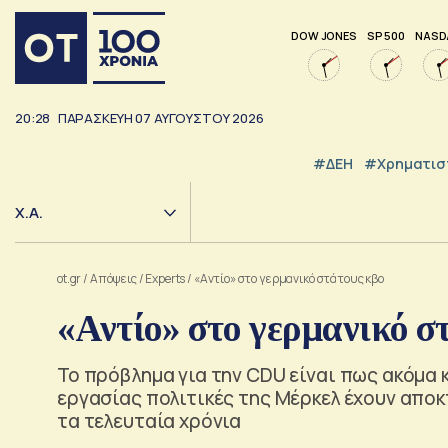
DOW JONES
SP 500
NASD
20:28
ΠΑΡΑΣΚΕΥΗ
07
ΑΥΓΟΥΣΤΟΥ
2026
#ΔΕΗ
#Χρηματισ
Χ.Α.
ot.gr
/
Απόψεις
/
Experts
/
«Αντίο» στο γερμανικό στάτους κβο
«Αντίο» στο γερμανικό σ
Το πρόβλημα για την CDU είναι πως ακόμα κ
εργασίας πολιτικές της Μέρκελ έχουν απο
τα τελευταία χρόνια