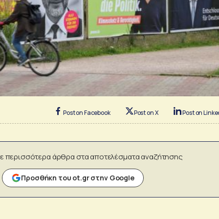
Post on Facebook
Post on X
Post on Linke
ε περισσότερα άρθρα στα αποτελέσματα αναζήτησης
Προσθήκη του ot.gr στην Google