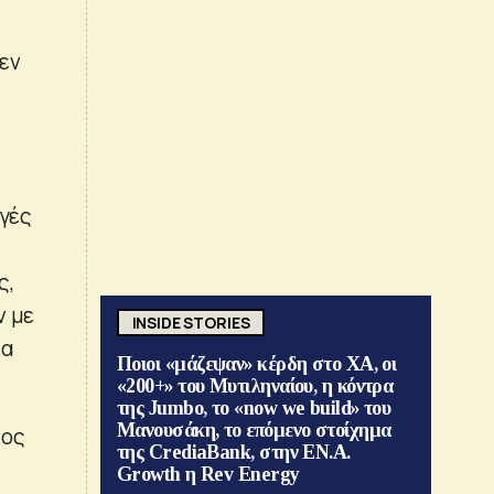
εν
ωγές
ς,
ν με
INSIDE STORIES
τα
Ποιοι «μάζεψαν» κέρδη στο ΧΑ, οι
«200+» του Μυτιληναίου, η κόντρα
της Jumbo, το «now we build» του
Μανουσάκη, το επόμενο στοίχημα
τος
της CrediaBank, στην ΕΝ.Α.
Growth η Rev Energy