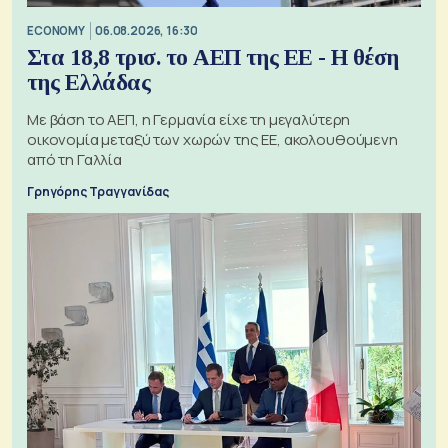
ECONOMY
06.08.2026, 16:30
Στα 18,8 τρισ. το ΑΕΠ της ΕΕ - Η θέση
της Ελλάδας
Με βάση το ΑΕΠ, η Γερμανία είχε τη μεγαλύτερη
οικονομία μεταξύ των χωρών της ΕΕ, ακολουθούμενη
από τη Γαλλία
Γρηγόρης Τραγγανίδας