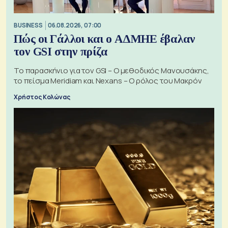
BUSINESS
06.08.2026, 07:00
Πώς οι Γάλλοι και ο ΑΔΜΗΕ έβαλαν
τον GSI στην πρίζα
Το παρασκήνιο για τον GSI – Ο μεθοδικός Μανουσάκης,
το πείσμα Meridiam και Nexans – Ο ρόλος του Μακρόν
Χρήστος Κολώνας