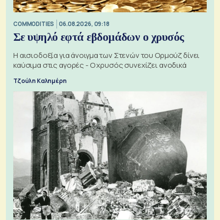
COMMODITIES
06.08.2026, 09:18
Σε υψηλό εφτά εβδομάδων ο χρυσός
Η αισιοδοξία για άνοιγμα των Στενών του Ορμούζ δίνει
καύσιμα στις αγορές - Ο χρυσός συνεχίζει ανοδικά
Τζούλη Καλημέρη