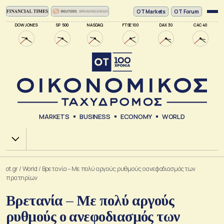
ΟΤ Markets
OT Forum
DOW JONES
SP 500
NASDAQ
FTSE 100
DAX 30
CAC 40
MARKETS
BUSINESS
ECONOMY
WORLD
Χ.Α.
ot.gr
/
World
/
Βρετανία – Με πολύ αργούς ρυθμούς ο ανεφοδιασμός των
πρατηρίων
Βρετανία – Με πολύ αργούς
ρυθμούς ο ανεφοδιασμός των