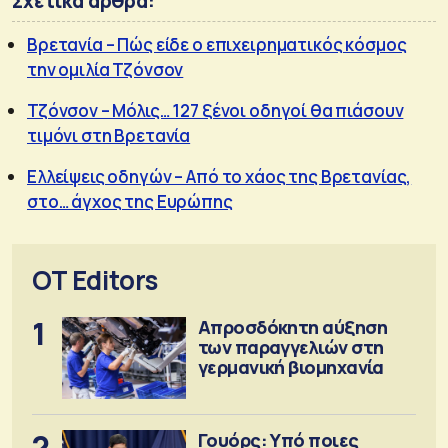
Σχετικά άρθρα:
Βρετανία – Πώς είδε ο επιχειρηματικός κόσμος
την ομιλία Τζόνσον
Τζόνσον – Μόλις… 127 ξένοι οδηγοί θα πιάσουν
τιμόνι στη Βρετανία
Ελλείψεις οδηγών – Από το χάος της Βρετανίας,
στο… άγχος της Ευρώπης
OT Editors
1
Απροσδόκητη αύξηση
των παραγγελιών στη
γερμανική βιομηχανία
2
Γουόρς: Υπό ποιες