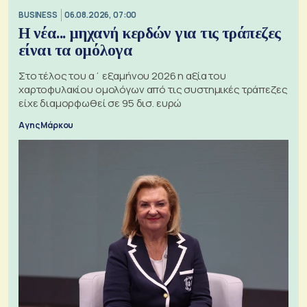
BUSINESS
06.08.2026, 07:00
Η νέα... μηχανή κερδών για τις τράπεζες
είναι τα ομόλογα
Στο τέλος του α΄ εξαμήνου 2026 η αξία του
χαρτοφυλακίου ομολόγων από τις συστημικές τράπεζες
είχε διαμορφωθεί σε 95 δισ. ευρώ
Αγης Μάρκου