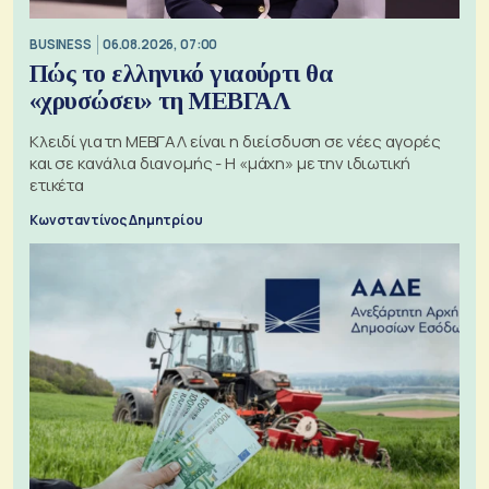
BUSINESS
06.08.2026, 07:00
Πώς το ελληνικό γιαούρτι θα
«χρυσώσει» τη ΜΕΒΓΑΛ
Κλειδί για τη ΜΕΒΓΑΛ είναι η διείσδυση σε νέες αγορές
και σε κανάλια διανομής - Η «μάχη» με την ιδιωτική
ετικέτα
Κωνσταντίνος Δημητρίου