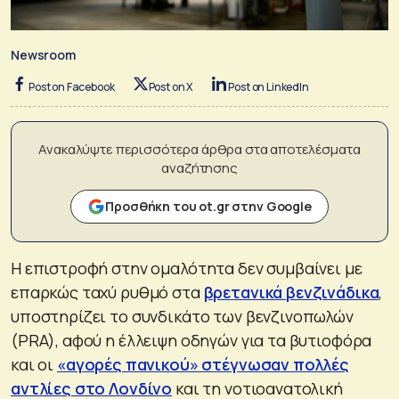
Newsroom
Post on Facebook
Post on X
Post on LinkedIn
Ανακαλύψτε περισσότερα άρθρα στα αποτελέσματα
αναζήτησης
Προσθήκη του ot.gr στην Google
Η επιστροφή στην ομαλότητα δεν συμβαίνει με
επαρκώς ταχύ ρυθμό στα
βρετανικά βενζινάδικα
,
υποστηρίζει το συνδικάτο των βενζινοπωλών
(PRA), αφού η έλλειψη οδηγών για τα βυτιοφόρα
και οι
«αγορές πανικού» στέγνωσαν πολλές
αντλίες στο Λονδίνο
και τη νοτιοανατολική