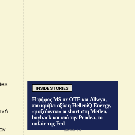
ies
INSIDE STORIES
Η ψήφος MS σε ΟΤΕ και Allwyn,
που κρύβει αξία η HelleniQ Energy,
ινή
«μαζεύονται» οι short στη Metlen,
buyback και από την Prodea, το
unfair της Fed
αν