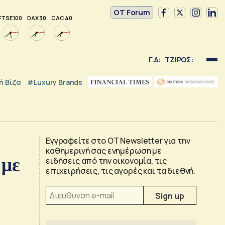
OT Forum
FTSE 100
DAX 30
CAC 40
Γ.Δ:
ΤΖΙΡΟΣ:
 Βίζα
#luxury Brands
Εγγραφείτε στο OT Newsletter για την
καθημερινή σας ενημέρωση με
 με
ειδήσεις από την οικονομία, τις
επιχειρήσεις, τις αγορές και τα διεθνή.