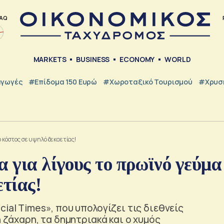
AQ
MARKETS
BUSINESS
ECONOMY
WORLD
γωγές
#Επίδομα 150 Ευρώ
#Χωροταξικό Τουρισμού
#Χρυσή
ο κόστος σε υψηλό δεκαετίας!
 για λίγους το πρωϊνό γεύμα
ετίας!
ial Times», που υπολογίζει τις διεθνείς
η ζάχαρη, τα δημητριακά και ο χυμός