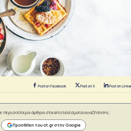
Post on Facebook
Post on X
Post on Linke
ε περισσότερα άρθρα στα αποτελέσματα αναζήτησης
Προσθήκη του ot.gr στην Google