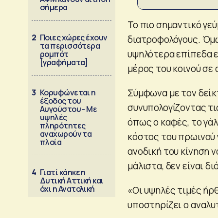
σήμερα
Το πιο σημαντικό γε
2
Ποιες χώρες έχουν
διατροφολόγους. Όμω
τα περισσότερα
υψηλότερα επίπεδα ε
ρομπότ
[γραφήματα]
μέρος του κοινού σε
Σύμφωνα με τον δείκ
3
Κορυφώνεται η
έξοδος του
συνυπολογίζοντας τι
Αυγούστου - Με
υψηλές
όπως ο καφές, το γάλ
πληρότητες
αναχωρούν τα
κόστος του πρωινού γ
πλοία
ανοδική του κίνηση ν
μάλιστα, δεν είναι δι
4
Γιατί κάηκε η
Δυτική Αττική και
όχι η Ανατολική
«Οι υψηλές τιμές ήρθ
υποστηρίζει ο αναλυ