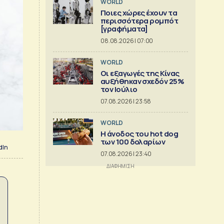
WORLD
Ποιες χώρες έχουν τα
περισσότερα ρομπότ
[γραφήματα]
08.08.2026 | 07:00
WORLD
Οι εξαγωγές της Κίνας
αυξήθηκαν σχεδόν 25%
τον Ιούλιο
07.08.2026 | 23:58
WORLD
Η άνοδος του hot dog
των 100 δολαρίων
dIn
07.08.2026 | 23:40