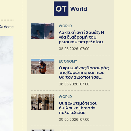
World
WORLD
λιάστε
Αρκτική αντί Σουέζ: Η
νέα διαδρομή του
ρωσικού πετρελαίου
[Γράφημα]
08.08.2026 | 07:00
ECONOMY
Ο κρυμμένος θησαυρός
της Ευρώπης και πως
θα τον αξιοποιήσει
[γράφημα]
08.08.2026 | 07:00
WORLD
Οι πολυτιμότεροι
όμιλοι και brands
πολυτελείας
08.08.2026 | 07:00