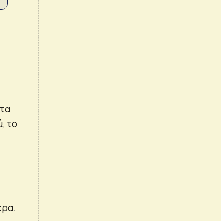
υ
ντα
, το
έρα.