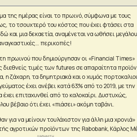
ύμα της ημέρας είναι το πρωινό, σύμφωνα με τους
ς, το τσουχτερό του κόστος που έχει φτάσει στα
δώ και μια δεκαετία, αναμένεται να ωθήσει μεγάλο
 αναγκαστικές… περικοπές!
τη πρωινού που δημιούργησαν οι «Financial Times»
ς διεθνείς τιμές των futures σε απαραίτητα προϊό
α, η ζάχαρη, τα δημητριακά και ο χυμός πορτοκαλιού
εύματος έχει ανέβει κατά 63% από το 2019, με την
α έχει επιταχυνθεί από το καλοκαίρι. Δυστυχώς,
όλου βέβαιο ότι έχει «πιάσει» ακόμη ταβάνι.
αν για να μείνουν τουλάχιστον για άλλη μια χρονιά»
τής αγροτικών προϊόντων της Rabobank, Κάρλος Μ