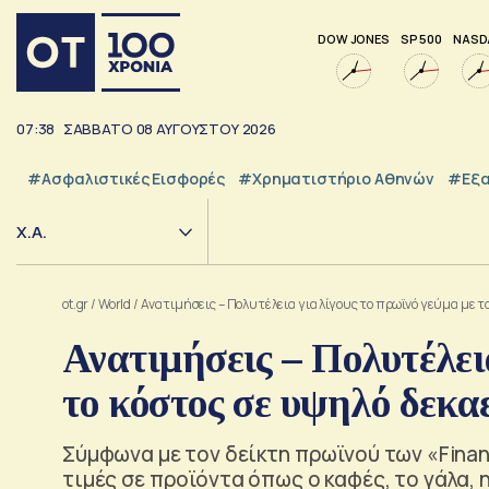
DOW JONES
SP 500
NASD
07:38
ΣΑΒΒΑΤΟ
08
ΑΥΓΟΥΣΤΟΥ
2026
#Ασφαλιστικές Εισφορές
#Χρηματιστήριο Αθηνών
#εξα
Χ.Α.
ot.gr
/
World
/
Ανατιμήσεις – Πολυτέλεια για λίγους το πρωϊνό γεύμα με τ
Ανατιμήσεις – Πολυτέλεια
το κόστος σε υψηλό δεκα
Σύμφωνα με τον δείκτη πρωϊνού των «Financ
τιμές σε προϊόντα όπως ο καφές, το γάλα, 