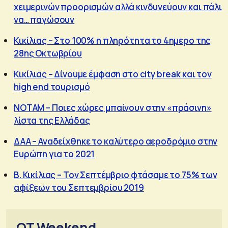
χειμερινών προορισμών αλλά κινδυνεύουν και πάλι
να… παγώσουν
Κικίλιας – Στο 100% η πληρότητα το 4ημερο της
28ης Οκτωβρίου
Κικίλιας – Δίνουμε έμφαση στο city break και τον
high end τουρισμό
ΝΟΤΑΜ – Ποιες χώρες μπαίνουν στην «πράσινη»
λίστα της Ελλάδας
ΔΑΑ – Αναδείχθηκε το καλύτερο αεροδρόμιο στην
Ευρώπη για το 2021
Β. Κικίλιας – Τον Σεπτέμβριο φτάσαμε το 75% των
αφίξεων του Σεπτεμβρίου 2019
OT Weekend