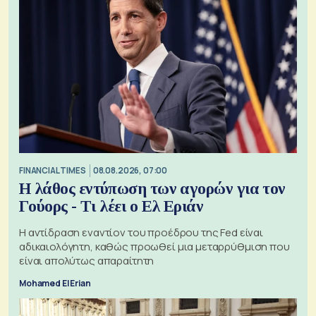
FINANCIAL TIMES
08.08.2026, 07:00
Η λάθος εντύπωση των αγορών για τον
Γούορς - Τι λέει ο Ελ Εριάν
Η αντίδραση εναντίον του προέδρου της Fed είναι
αδικαιολόγητη, καθώς προωθεί μια μεταρρύθμιση που
είναι απολύτως απαραίτητη
Mohamed El Erian