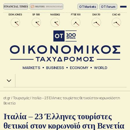
ΟΤ Markets
OT Forum
DOW JONES
SP 500
NASDAQ
FTSE 100
DAX 30
CAC 40
MARKETS
BUSINESS
ECONOMY
WORLD
Χ.Α.
ot.gr
/
Τουρισμός
/
Ιταλία – 23 Έλληνες τουρίστες θετικοί στον κορωνοϊό στη
Βενετία
Ιταλία – 23 Έλληνες τουρίστες
θετικοί στον κορωνοϊό στη Βενετία