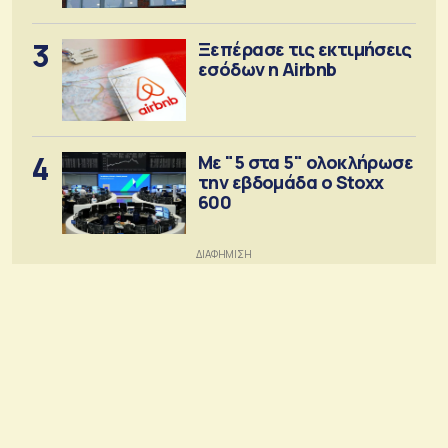
3
Ξεπέρασε τις εκτιμήσεις
εσόδων η Airbnb
4
Με "5 στα 5" ολοκλήρωσε
την εβδομάδα ο Stoxx
600