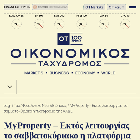
ΟΤ Markets
OT Forum
DOW JONES
SP 500
NASDAQ
FTSE 100
DAX 30
CAC 40
MARKETS
BUSINESS
ECONOMY
WORLD
Χ.Α.
ot.gr
/
Tax
/
Φορολογικά Νέα & Eιδήσεις
/
ΜyProperty – Εκτός λειτουργίας το
σαββατοκύριακο η πλατφόρμα της ΑΑΔΕ
ΜyProperty – Εκτός λειτουργίας
το σαββατοκύριακο η πλατφόρμα