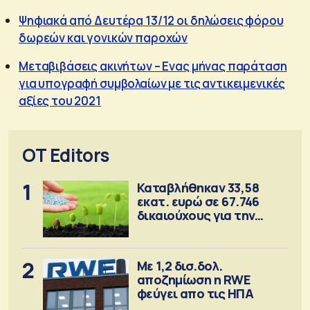
Ψηφιακά από Δευτέρα 13/12 οι δηλώσεις φόρου
δωρεών και γονικών παροχών
Μεταβιβάσεις ακινήτων – Ενας μήνας παράταση
για υπογραφή συμβολαίων με τις αντικειμενικές
αξίες του 2021
OT Editors
1
Καταβλήθηκαν 33,58
εκατ. ευρώ σε 67.746
δικαιούχους για την
αγορά λιπασμάτων
2
Με 1,2 δισ.δολ.
αποζημίωση η RWE
φεύγει απο τις ΗΠΑ