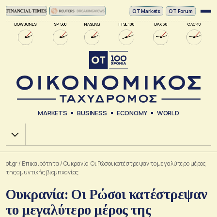
ΟΤ Markets
OT Forum
DOW JONES
SP 500
NASDAQ
FTSE 100
DAX 30
CAC 40
MARKETS
BUSINESS
ECONOMY
WORLD
Χ.Α.
ot.gr
/
Επικαιρότητα
/
Ουκρανία: Οι Ρώσοι κατέστρεψαν το μεγαλύτερο μέρος
της αμυντικής βιομηχανίας
Ουκρανία: Οι Ρώσοι κατέστρεψαν
το μεγαλύτερο μέρος της