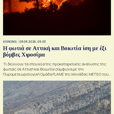
ΚΟΙΝΩΝΙΑ
08.08.2026, 09:03
Η φωτιά σε Αττική και Βοιωτία ίση με έξι
βόμβες Χιροσίμα
Τι δείχνουν τα στοιχεία της προκαταρκτικής ανάλυσης της
φωτιάς σε Αττική και Βοιωτία σύμφωνα με την
Πυρομετεωρολογική Ομάδα FLAME της Μονάδας ΜΕΤΕΟ του
Εθνικού Αστεροσκοπείου Αθηνών.