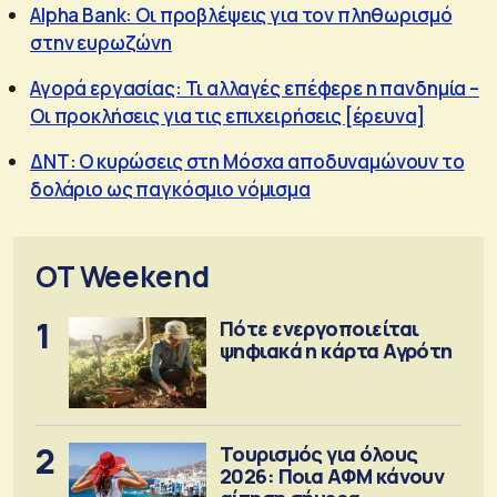
Alpha Bank: Οι προβλέψεις για τον πληθωρισμό
στην ευρωζώνη
Αγορά εργασίας: Τι αλλαγές επέφερε η πανδημία –
Οι προκλήσεις για τις επιχειρήσεις [έρευνα]
ΔΝΤ: Ο κυρώσεις στη Μόσχα αποδυναμώνουν το
δολάριο ως παγκόσμιο νόμισμα
OT Weekend
1
Πότε ενεργοποιείται
ψηφιακά η κάρτα Αγρότη
2
Τουρισμός για όλους
2026: Ποια ΑΦΜ κάνουν