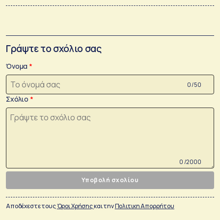
Γράψτε το σχόλιο σας
Όνομα
0 /50
Σχόλιο
0 /2000
Υποβολή σχολίου
Αποδέχεστε τους
Όροι Χρήσης
και την
Πολιτικη Απορρήτου