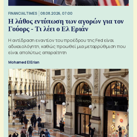
FINANCIAL TIMES
08.08.2026, 07:00
Η λάθος εντύπωση των αγορών για τον
Γούορς - Τι λέει ο Ελ Εριάν
Η αντίδραση εναντίον του προέδρου της Fed είναι
αδικαιολόγητη, καθώς προωθεί μια μεταρρύθμιση που
είναι απολύτως απαραίτητη
Mohamed El Erian