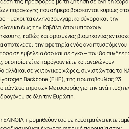
ύνδεση της προσφοράς με τη ζήτηση σε όλη τη χώρα
ίων παραγωγής που σήμερα βρίσκονται κυρίως στ
ας – μέχρι τα ελληνοβουλγαρικά σύνορα και την
αλονίκη έως την Καβάλα, όπου υπάρχουν
κευσης, καθώς και ορισμένες βιομηχανίες εντάσ
θα αποτελέσει την αφετηρία ενός αναπτυσσόμενου
τόσο σε εμβέλεια όσο και σε όγκο – που θα συνδέετ
, οι οποίοι είτε παράγουν είτε καταναλώνουν
α αλλά και σε γειτονικές χώρες, συνιστώντας το Ν
Hydrogen Backbone (EHB), της πρωτοβουλίας 23
ιστών Συστημάτων Μεταφοράς για την ανάπτυξη ε
δρογόνου σε όλη την Ευρώπη.
 η ΕΛΙΝΟΙΛ, προμηθεύοντας με καύσιμα ένα εκτεταμ
εφοδιασμού και έχοντας ηγετική παρουσία στον