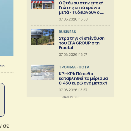
Ο Στάμου στην εποχή
Γιώτης επτά χρόνια
μετά - Τι δείχνουν οι
αριθμοί
07.08.2026 | 16:50
BUSINESS
Στρατηγική επένδυση
του EFA GROUP στη
Fractal
07.08.2026 | 16:27
dIn
ΤΡΟΦΙΜΑ – ΠΟΤΑ
ΚΡΙ-ΚΡΙ: Πότε θα
καταβληθεί το μέρισμα
0,450 ευρώ ανά μετοχή
07.08.2026 | 15:53
ν σε