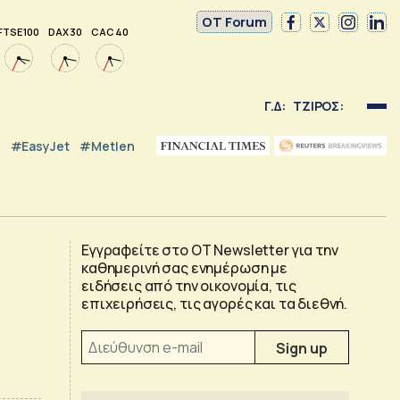
OT Forum
FTSE 100
DAX 30
CAC 40
Γ.Δ:
ΤΖΙΡΟΣ:
#EasyJet
#Metlen
Εγγραφείτε στο OT Newsletter για την
καθημερινή σας ενημέρωση με
ειδήσεις από την οικονομία, τις
επιχειρήσεις, τις αγορές και τα διεθνή.