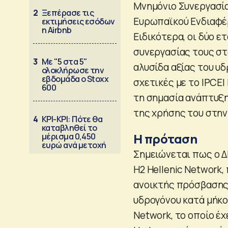
Μνημόνιο Συνεργασία
2
Ξεπέρασε τις
Ευρωπαϊκού Ενδιαφέρ
εκτιμήσεις εσόδων
η Airbnb
Ειδικότερα, οι δύο ε
συνεργασίας τους στ
3
Με "5 στα 5"
αλυσίδα αξίας του υ
ολοκλήρωσε την
εβδομάδα ο Stoxx
σχετικές με το IPCEI
600
τη σημασία ανάπτυξ
της χρήσης του στην
4
ΚΡΙ-ΚΡΙ: Πότε θα
καταβληθεί το
Η πρόταση
μέρισμα 0,450
ευρώ ανά μετοχή
Σημειώνεται πως ο Δ
H2 Hellenic Network
ανοικτής πρόσβασης
υδρογόνου κατά μήκος
Network, το οποίο έχ