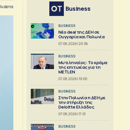
λιάστε
Business
BUSINESS
Νέο deal της ΔΕΗ σε
Ουγγαρία και Πολωνία
07.08.2026 | 20:36
BUSINESS
Μυτιληναίος: Το κράμα
της επιτυχίας για τη
METLEN
07.08.2026 | 19:00
BUSINESS
Στην Πολωνία η ΔΕΗ με
την στήριξη της
Deloitte Ελλάδος
07.08.2026 | 17:01
BUSINESS