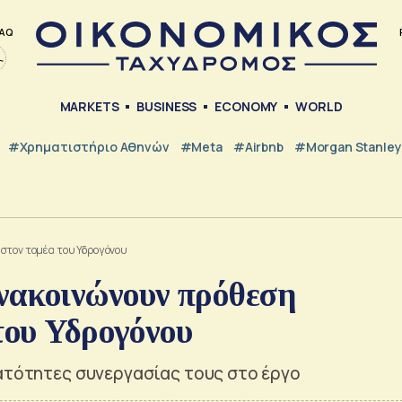
AQ
MARKETS
BUSINESS
ECONOMY
WORLD
#Χρηματιστήριο Αθηνών
#Meta
#Airbnb
#Morgan Stanley
 στον τομέα του Υδρογόνου
ακοινώνουν πρόθεση
του Υδρογόνου
νατότητες συνεργασίας τους στο έργο