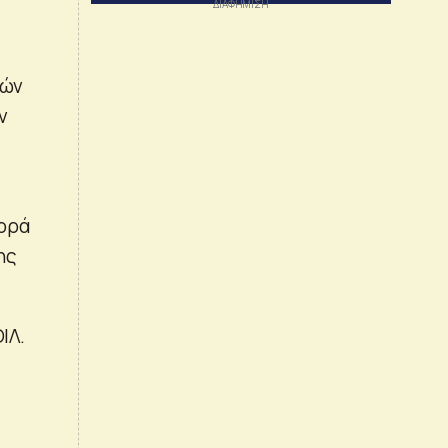
κών
ν
ορά
ης
ΙΛ.