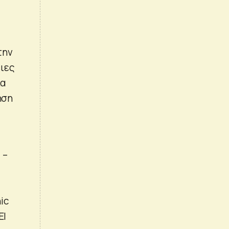
την
ιες
ια
ηση
 –
ic
EI