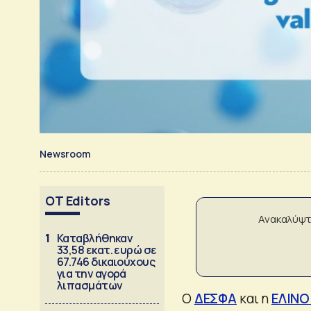
Newsroom
OT Editors
Ανακαλύψτ
1
Καταβλήθηκαν
33,58 εκατ. ευρώ σε
67.746 δικαιούχους
για την αγορά
λιπασμάτων
Ο
ΔΕΣΦΑ
και η
ΕΛΙΝΟ