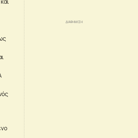
 και
ο
εως
αι
Α
νός
ένο