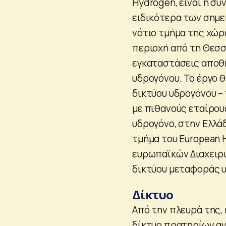
Hydrogen, είναι η σ
ειδικότερα των σημε
νότιο τμήμα της χώρ
περιοχή από τη Θεσσ
εγκαταστάσεις αποθή
υδρογόνου. Το έργο 
δικτύου υδρογόνου – 
με πιθανούς εταίρους
υδρογόνο, στην Ελλάδ
τμήμα του European 
ευρωπαϊκών Διαχειρ
δικτύου μεταφοράς υ
Δίκτυο
Από την πλευρά της,
δίκτυο πρατηρίων αν