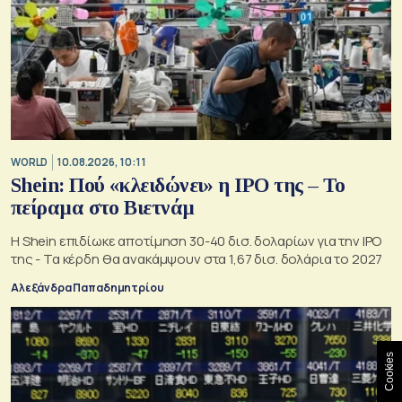
WORLD
10.08.2026, 10:11
Shein: Πού «κλειδώνει» η IPO της – Το
πείραμα στο Βιετνάμ
Η Shein επιδίωκε αποτίμηση 30-40 δισ. δολαρίων για την IPO
της - Τα κέρδη θα ανακάμψουν στα 1,67 δισ. δολάρια το 2027
Αλεξάνδρα Παπαδημητρίου
Cookies