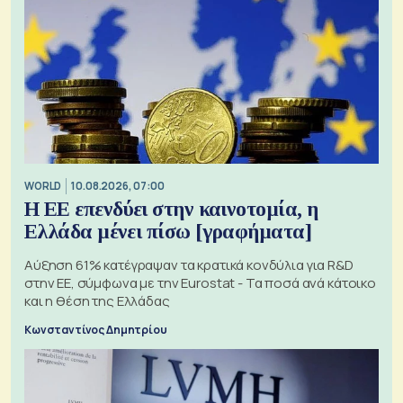
WORLD
10.08.2026, 07:00
Η ΕΕ επενδύει στην καινοτομία, η
Ελλάδα μένει πίσω [γραφήματα]
Αύξηση 61% κατέγραψαν τα κρατικά κονδύλια για R&D
στην ΕΕ, σύμφωνα με την Eurostat - Τα ποσά ανά κάτοικο
και η θέση της Ελλάδας
Κωνσταντίνος Δημητρίου