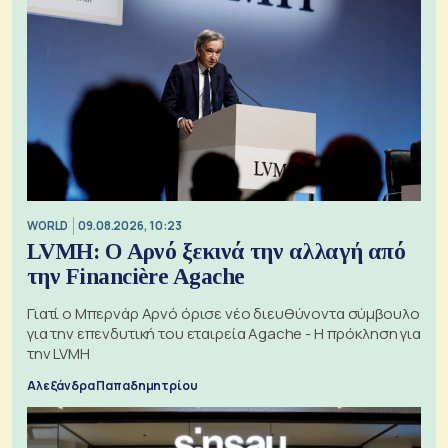
WORLD
09.08.2026, 10:23
LVMH: Ο Αρνό ξεκινά την αλλαγή από
την Financière Agache
Γιατί ο Μπερνάρ Αρνό όρισε νέο διευθύνοντα σύμβουλο
για την επενδυτική του εταιρεία Agache - Η πρόκληση για
την LVMH
Αλεξάνδρα Παπαδημητρίου