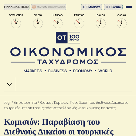
ΟΤ Markets
OT Forum
DOW JONES
SP 500
NASDAQ
FTSE 100
DAX 30
CAC 40
MARKETS
BUSINESS
ECONOMY
WORLD
Χ.Α.
ot.gr
/
Επικαιρότητα
/
Κόσμος
/
Κομισιόν: Παραβίαση του Διεθνούς Δικαίου οι
τουρκικές υπερπτήσεις πάνω από ελληνικές κατοικημένες περιοχές
Κομισιόν: Παραβίαση του
Διεθνούς Δικαίου οι τουρκικές