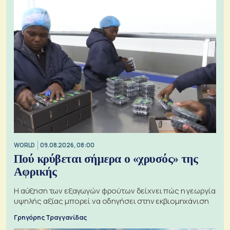
WORLD
09.08.2026, 08:00
Πού κρύβεται σήμερα ο «χρυσός» της
Αφρικής
Η αύξηση των εξαγωγών φρούτων δείχνει πώς η γεωργία
υψηλής αξίας μπορεί να οδηγήσει στην εκβιομηχάνιση
Γρηγόρης Τραγγανίδας