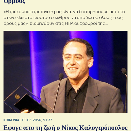
Ορμούζ
«Η τρέχουσα στρατηγική μας είναι να διατηρήσουμε αυτό το
στενό κλειστό ωσότου ο εχθρός να αποδεχτεί όλους τους
όρους μας», διαμηνύουν στις ΗΠΑ οι Φρουροί της
Επανάστασης.
ΚΟΙΝΩΝΙΑ
09.08.2026, 21:37
Εφυγε απο τη ζωή ο Νίκος Καλογερόπουλος