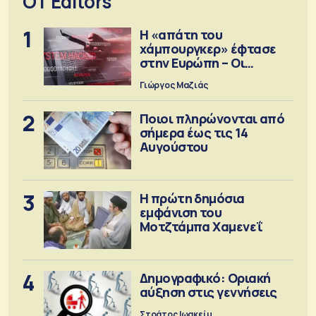
OT Editors
1
Η «απάτη του
χάμπουργκερ» έφτασε
στην Ευρώπη – Οι
προειδοποιήσεις
Γιώργος Μαζιάς
2
Ποιοι πληρώνονται από
σήμερα έως τις 14
Αυγούστου
3
Η πρώτη δημόσια
εμφάνιση του
Μοτζτάμπα Χαμενεΐ
4
Δημογραφικό: Οριακή
αύξηση στις γεννήσεις
Στράτος Ιωακείμ