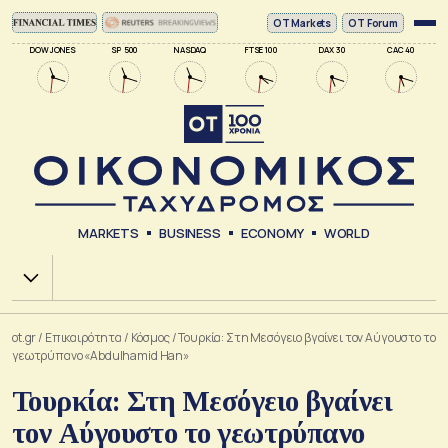
ΟΤ Markets
OT Forum
DOW JONES
SP 500
NASDAQ
FTSE 100
DAX 30
CAC 40
MARKETS
BUSINESS
ECONOMY
WORLD
Χ.Α.
ot.gr
/
Επικαιρότητα
/
Κόσμος
/
Τουρκία: Στη Μεσόγειο βγαίνει τον Αύγουστο το
γεωτρύπανο «Abdulhamid Han»
Τουρκία: Στη Μεσόγειο βγαίνει
τον Αύγουστο το γεωτρύπανο