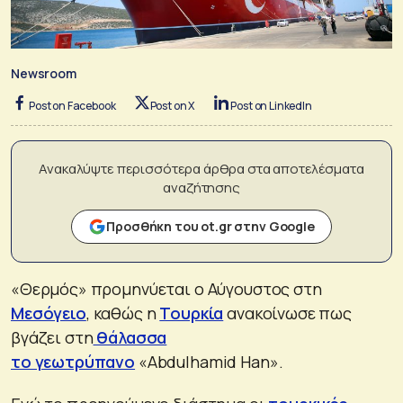
Newsroom
Post on Facebook
Post on X
Post on LinkedIn
Ανακαλύψτε περισσότερα άρθρα στα αποτελέσματα
αναζήτησης
Προσθήκη του ot.gr στην Google
«Θερμός» προμηνύεται ο Αύγουστος στη
Μεσόγειο
, καθώς η
Τουρκία
ανακοίνωσε πως
βγάζει στη
θάλασσα
το γεωτρύπανο
«Abdulhamid Han».