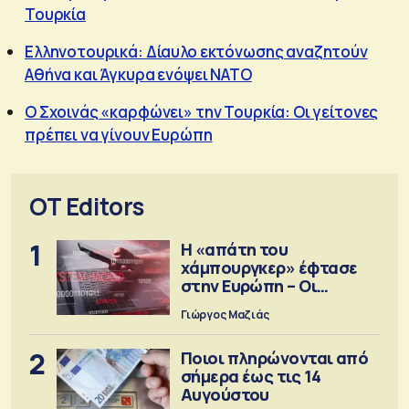
Τουρκία
Ελληνοτουρικά: Δίαυλο εκτόνωσης αναζητούν
Αθήνα και Άγκυρα ενόψει ΝΑΤΟ
Ο Σχοινάς «καρφώνει» την Τουρκία: Οι γείτονες
πρέπει να γίνουν Ευρώπη
OT Editors
1
Η «απάτη του
χάμπουργκερ» έφτασε
στην Ευρώπη – Οι
προειδοποιήσεις
Γιώργος Μαζιάς
2
Ποιοι πληρώνονται από
σήμερα έως τις 14
Αυγούστου