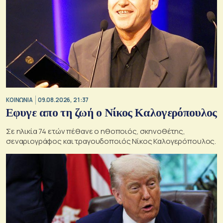
ΚΟΙΝΩΝΙΑ
09.08.2026, 21:37
Εφυγε απο τη ζωή ο Νίκος Καλογερόπουλος
Σε ηλικία 74 ετών πέθανε ο ηθοποιός, σκηνοθέτης,
σεναριογράφος και τραγουδοποιός Νίκος Καλογερόπουλος.