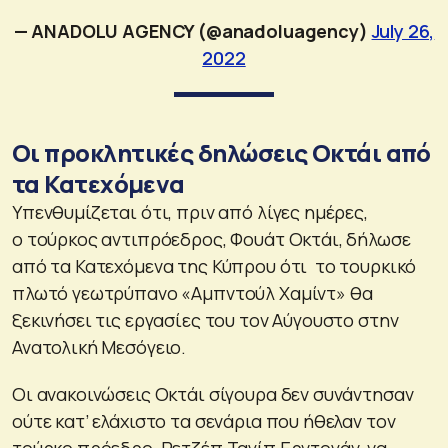
— ANADOLU AGENCY (@anadoluagency)
July 26,
2022
Οι προκλητικές δηλώσεις Οκτάι από
τα Κατεχόμενα
Υπενθυμίζεται ότι, πριν από λίγες ημέρες,
ο τούρκος αντιπρόεδρος, Φουάτ Οκτάι, δήλωσε
από τα Κατεχόμενα της Κύπρου ότι το τουρκικό
πλωτό γεωτρύπανο «Αμπντούλ Χαμίντ» θα
ξεκινήσει τις εργασίες του τον Αύγουστο στην
Ανατολική Μεσόγειο.
Οι ανακοινώσεις Οκτάι σίγουρα δεν συνάντησαν
ούτε κατ’ ελάχιστο τα σενάρια που ήθελαν τον
τούρκο πρόεδρο, Ρετζέπ Ταγίπ Ερντογάν, να