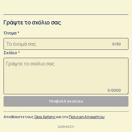
Γράψτε το σχόλιο σας
Όνομα
0 /50
Σχόλιο
0 /2000
Υποβολή σχολίου
Αποδέχεστε τους
Όροι Χρήσης
και την
Πολιτικη Απορρήτου