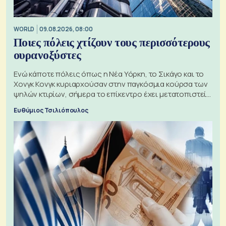
WORLD
09.08.2026, 08:00
Ποιες πόλεις χτίζουν τους περισσότερους
ουρανοξύστες
Ενώ κάποτε πόλεις όπως η Νέα Υόρκη, το Σικάγο και το
Χονγκ Κονγκ κυριαρχούσαν στην παγκόσμια κούρσα των
ψηλών κτιρίων, σήμερα το επίκεντρο έχει μετατοπιστεί
προς την Ασία
Ευθύμιος Τσιλιόπουλος