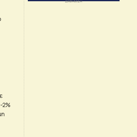
ο
ε
%-2%
μη