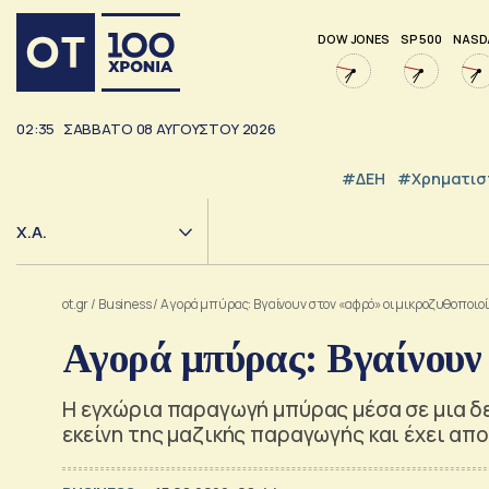
DOW JONES
SP 500
NASD
02:35
ΣΑΒΒΑΤΟ
08
ΑΥΓΟΥΣΤΟΥ
2026
#ΔΕΗ
#Χρηματισ
Χ.Α.
ot.gr
/
Business
/
Αγορά μπύρας: Βγαίνουν στον «αφρό» οι μικροζυθοποιοί
Αγορά μπύρας: Βγαίνουν 
Η εγχώρια παραγωγή μπύρας μέσα σε μια δε
εκείνη της μαζικής παραγωγής και έχει απ