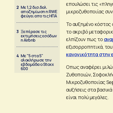
επουλώσει τις «πληγ
2
Με 1,2 δισ.δολ.
μικροζυθοποιίας συν
αποζημίωση η RWE
φεύγει απο τις ΗΠΑ
Το αυξημένο κόστος 
το ακριβό μεταφορικ
3
Ξεπέρασε τις
εκτιμήσεις εσόδων
ελπίζουν πως το
ανα
η Airbnb
εξισορροπητικά, του
κανονικότητα στην 
4
Με "5 στα 5"
ολοκλήρωσε την
εβδομάδα ο Stoxx
Οπως αναφέρει μιλώ
600
Ζυθοποιών, Σοφοκλής
Μικροζυθοποιίας Sep
αυξήσεις στα βασικά 
είναι πολύ μεγάλες.