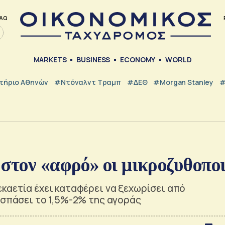
AQ
MARKETS
BUSINESS
ECONOMY
WORLD
τήριο Αθηνών
#Ντόναλντ Τραμπ
#ΔΕΘ
#Morgan Stanley
#
στον «αφρό» οι μικροζυθοποι
καετία έχει καταφέρει να ξεχωρίσει από
οσπάσει το 1,5%-2% της αγοράς