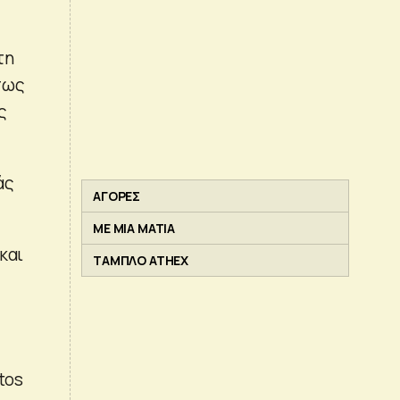
τη
όπως
ς
άς
ΑΓΟΡΕΣ
ΜΕ ΜΙΑ ΜΑΤΙΑ
και
ΤΑΜΠΛΟ ATHEX
tos