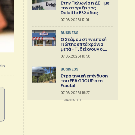
Στην Πολωνία η ΔΕΗ με
την στήριξη της
Deloitte Ελλάδος
07.08.2026 | 17:01
BUSINESS
Ο Στάμου στην εποχή
Γιώτης επτά χρόνια
μετά - Τι δείχνουν οι
αριθμοί
07.08.2026 | 16:50
dIn
BUSINESS
Στρατηγική επένδυση
του EFA GROUP στη
Fractal
07.08.2026 | 16:27