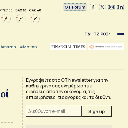
OT Forum
FTSE 100
DAX 30
CAC 40
Γ.Δ:
ΤΖΙΡΟΣ:
Amazon
#Metlen
Εγγραφείτε στο OT Newsletter για την
καθημερινή σας ενημέρωση με
οί
ειδήσεις από την οικονομία, τις
επιχειρήσεις, τις αγορές και τα διεθνή.