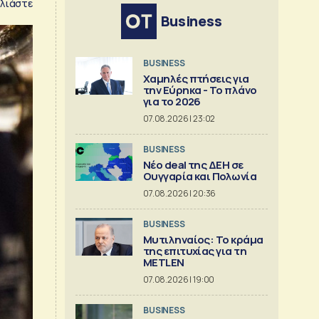
λιάστε
Business
BUSINESS
Χαμηλές πτήσεις για
την Εύρηκα - Το πλάνο
για το 2026
07.08.2026 | 23:02
BUSINESS
Νέο deal της ΔΕΗ σε
Ουγγαρία και Πολωνία
07.08.2026 | 20:36
BUSINESS
Μυτιληναίος: Το κράμα
της επιτυχίας για τη
METLEN
07.08.2026 | 19:00
BUSINESS