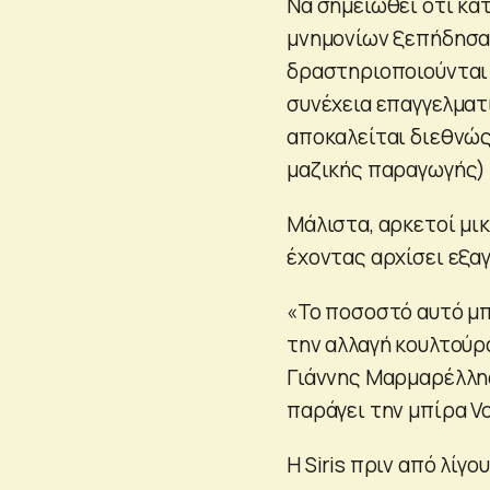
Να σημειωθεί ότι κατ
μνημονίων ξεπήδησαν
δραστηριοποιούνται 
συνέχεια επαγγελματι
αποκαλείται διεθνώς 
μαζικής παραγωγής) 
Μάλιστα, αρκετοί μι
έχοντας αρχίσει εξαγ
«Το ποσοστό αυτό μπ
την αλλαγή κουλτού
Γιάννης Μαρμαρέλλης
παράγει την μπίρα Vo
Η Siris πριν από λίγ