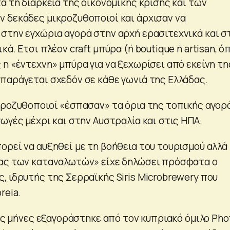
ά τη διάρκεια της οικονομικής κρίσης και των
 δεκάδες μικροζυθοποιοί και άρχισαν να
στην εγχώρια αγορά στην αρχή ερασιτεχνικά και σ
κά. Ετσι πλέον craft μπύρα (ή boutique ή artisan, 
η «έντεχνη» μπύρα για να ξεχωρίσει από εκείνη τη
παράγεται σχεδόν σε κάθε γωνιά της Ελλάδας.
κροζυθοποιοί «έσπασαν» τα όρια της τοπικής αγορ
ωγές μέχρι και στην Αυστραλία και στις ΗΠΑ.
ορεί να αυξηθεί με τη βοήθεια του τουρισμού αλλά 
ρας των καταναλωτών» είχε δηλώσει πρόσφατα ο
, ιδρυτής της Σερραϊκής Siris Microbrewery που
reia.
ους μήνες εξαγοράστηκε από τον κυπριακό όμιλο Pho