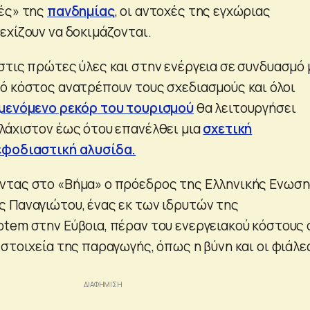
ές» της
πανδημίας
, οι αντοχές της εγχώριας
εχίζουν να δοκιμάζονται.
στις πρώτες ύλες και στην ενέργεια σε συνδυασμό 
ό κόστος ανατρέπουν τους σχεδιασμούς και όλοι
μενόμενο ρεκόρ του τουρισμού
θα λειτουργήσει
λάχιστον έως ότου επανέλθει μια
σχετική
εφοδιαστική αλυσίδα.
ντας στο «Βήμα» ο πρόεδρος της Ελληνικής Ενωσ
 Παναγιώτου, ένας εκ των ιδρυτών της
tem στην Εύβοια, πέραν του ενεργειακού κόστους 
στοιχεία της παραγωγής, όπως η βύνη και οι φιάλε