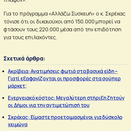
Για το πρόγραμμα «Αλλάζω Συσκευή» ο κ. Σκρέκας
τόνισε ότι οι δικαιούχοι από 150.000 μπορεί να
φτάσουν τους 220.000 μέσα από την επιδότηση
για τους επιλαχόντες.
Σχετικά άρθρα:
Ακρίβεια: Ανατιμήσεις φωτιά στα βασικά είδη –
Γιατί εξαφανίζονται οι προσφορές στα σούπερ
μάρκετ;
Eνεργειακό κόστος: Μεγαλύτερη στήριξη ζητούν
οι Δήμοι για την αντιμετώπισή του
Σκρέκας: Είμαστε προετοιμασμένοι για δύσκολο
χειμώνα