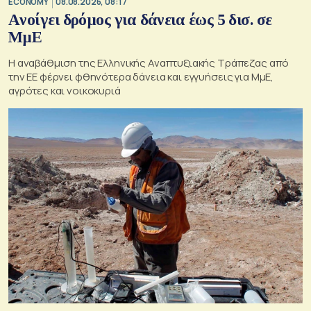
ECONOMY
08.08.2026, 08:17
Aνοίγει δρόμος για δάνεια έως 5 δισ. σε
ΜμΕ
Η αναβάθμιση της Ελληνικής Αναπτυξιακής Τράπεζας από
την ΕΕ φέρνει φθηνότερα δάνεια και εγγυήσεις για ΜμΕ,
αγρότες και νοικοκυριά