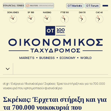
ΟΤ Markets
OT Forum
DOW JONES
SP 500
NASDAQ
FTSE 100
DAX 30
CAC 40
MARKETS
BUSINESS
ECONOMY
WORLD
Χ.Α.
ot.gr
/
Ενέργεια
/
Φυσικό αέριο
/
Σκρέκας: Έρχεται στήριξη και για τα 700.000
νοικοκυριά που χρησιμοποιούν φυσικό αέριο
Σκρέκας: Έρχεται στήριξη και για
τα 700.000 νοικοκυριά που