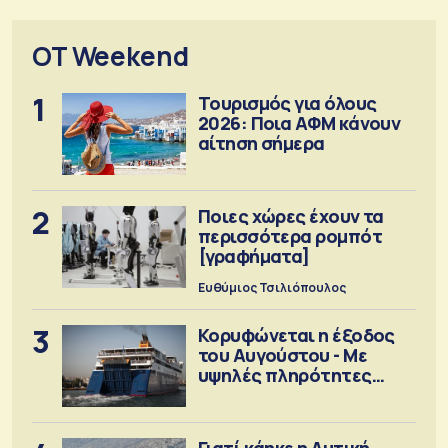
OT Weekend
1
Τουρισμός για όλους
2026: Ποια ΑΦΜ κάνουν
αίτηση σήμερα
2
Ποιες χώρες έχουν τα
περισσότερα ρομπότ
[γραφήματα]
Ευθύμιος Τσιλιόπουλος
3
Κορυφώνεται η έξοδος
του Αυγούστου - Με
υψηλές πληρότητες
αναχωρούν τα πλοία
Γιατί κάηκε η Δυτική