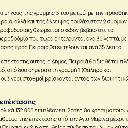
υ μήκους της γραμμής 3 του μετρό, με την προσθή
ραιά, αλλά και της έλλειψης τουλάχιστον 2 συρμών
ροφοδοσίας, θεωρείται σχεδόν βέβαιο ότι τα
αεροδρόμιο που τώρα εκτελούνται ανά 30 λεπτά, με
τασης προς Πειραιά θα εκτελούνται ανά 35 λεπτά.
 επέκτασης αυτής, ο Δήμος Πειραιά θα διαθέτει πλ
ό, από δύο σήμερα στη γραμμή 1 (Φάληρο και
 οι 3 νέοι σταθμοί βρίσκονται εντός των διοικητικ
ς επέκτασης
νολικά 132.000 επιπλέον επιβάτες θα χρησιμοποιού
ταθμούς της επέκτασης από την Αγία Μαρίνα μέχρι 
 Πειραιά, ενώ η απευθείας σύνδεση του Λιμανιού τ