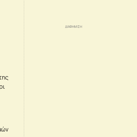
της
ρι
μών