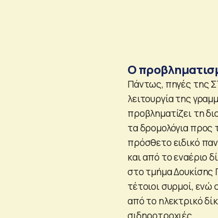
Ο προβληματισ
Πάντως, πηγές της Σ
λειτουργία της γραμμ
προβληματίζει τη διο
τα δρομολόγια προς 
πρόσθετο ειδικό παν
και από το εναέριο 
στο τμήμα Δουκίσης 
τέτοιοι συρμοί, ενώ
από το ηλεκτρικό δί
σιδηροτροχιές.