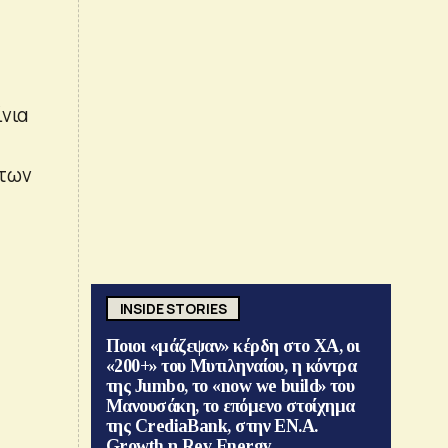
ίνια
 των
INSIDE STORIES
Ποιοι «μάζεψαν» κέρδη στο ΧΑ, οι
«200+» του Μυτιληναίου, η κόντρα
της Jumbo, το «now we build» του
Μανουσάκη, το επόμενο στοίχημα
της CrediaBank, στην ΕΝ.Α.
Growth η Rev Energy