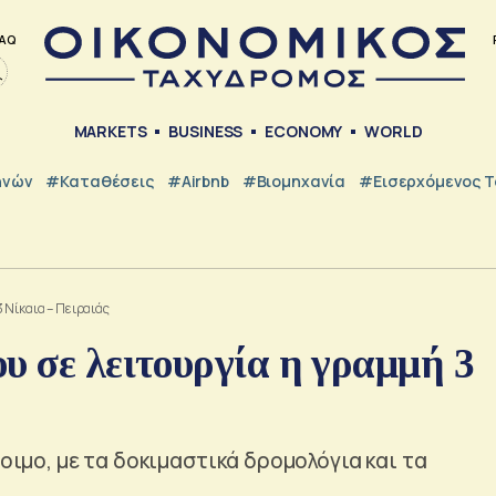
AQ
MARKETS
BUSINESS
ECONOMY
WORLD
ηνών
#Καταθέσεις
#Airbnb
#Βιομηχανία
#εισερχόμενος Τ
 Νίκαια – Πειραιάς
υ σε λειτουργία η γραμμή 3
τοιμο, με τα δοκιμαστικά δρομολόγια και τα