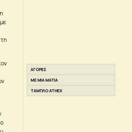
κη
 με
 τη
έον
ΑΓΟΡΕΣ
ών
ΜΕ ΜΙΑ ΜΑΤΙΑ
ΤΑΜΠΛΟ ATHEX
ν
το
ου