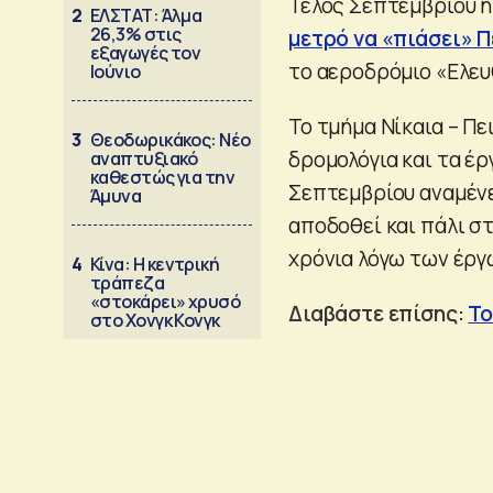
Τέλος Σεπτεμβρίου ή
2
ΕΛΣΤΑΤ: Άλμα
26,3% στις
μετρό να «πιάσει» Π
εξαγωγές τον
το αεροδρόμιο «Ελευ
Ιούνιο
Το τμήμα Νίκαια – Πε
3
Θεοδωρικάκος: Νέο
δρομολόγια και τα έρ
αναπτυξιακό
καθεστώς για την
Σεπτεμβρίου αναμένε
Άμυνα
αποδοθεί και πάλι σ
χρόνια λόγω των έργ
4
Κίνα: Η κεντρική
τράπεζα
«στοκάρει» χρυσό
Διαβάστε επίσης:
Το
στο Χονγκ Κονγκ