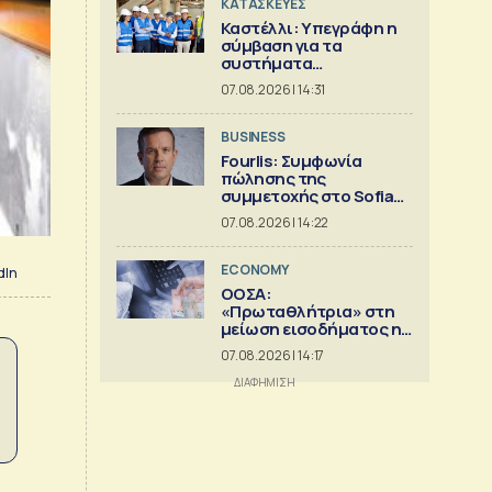
ΚΑΤΑΣΚΕΥΕΣ
Καστέλλι: Υπεγράφη η
σύμβαση για τα
συστήματα
αεροναυτιλίας
07.08.2026 | 14:31
BUSINESS
Fourlis: Συμφωνία
πώλησης της
συμμετοχής στο Sofia
South Ring MalI
07.08.2026 | 14:22
ECONOMY
dIn
ΟΟΣΑ:
«Πρωταθλήτρια» στη
μείωση εισοδήματος η
Ελλάδα
07.08.2026 | 14:17