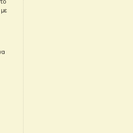
 το
 με
να