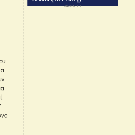
ου
ια
υν
μα
ί
7
όνο