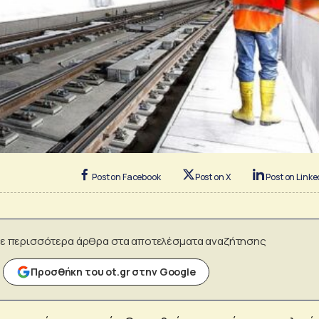
Post on Facebook
Post on X
Post on Linke
ε περισσότερα άρθρα στα αποτελέσματα αναζήτησης
Προσθήκη του ot.gr στην Google