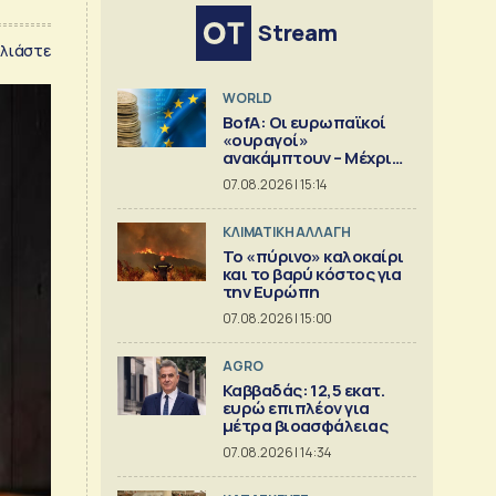
Stream
λιάστε
WORLD
BofA: Οι ευρωπαϊκοί
«ουραγοί»
ανακάμπτουν – Μέχρι
πού μπορεί να φτάσει η
07.08.2026 | 15:14
άνοδος;
ΚΛΙΜΑΤΙΚΗ ΑΛΛΑΓΗ
Το «πύρινο» καλοκαίρι
και το βαρύ κόστος για
την Ευρώπη
07.08.2026 | 15:00
AGRO
Καββαδάς: 12,5 εκατ.
ευρώ επιπλέον για
μέτρα βιοασφάλειας
07.08.2026 | 14:34