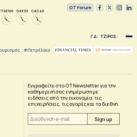
OT Forum
FTSE 100
DAX 30
CAC 40
Γ.Δ:
ΤΖΙΡΟΣ:
ουρισμός
#Πετρέλαιο
Εγγραφείτε στο OT Newsletter για την
καθημερινή σας ενημέρωση με
ειδήσεις από την οικονομία, τις
επιχειρήσεις, τις αγορές και τα διεθνή.