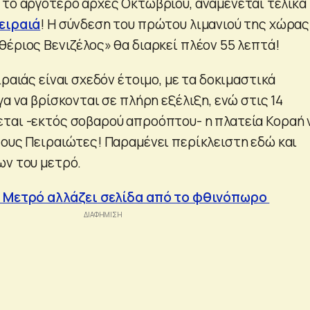
 το αργότερο αρχές Οκτωβρίου, αναμένεται τελικά
ειραιά
! Η σύνδεση του πρώτου λιμανιού της χώρας
θέριος Βενιζέλος» θα διαρκεί πλέον 55 λεπτά!
ιραιάς είναι σχεδόν έτοιμο, με τα δοκιμαστικά
γα να βρίσκονται σε πλήρη εξέλιξη, ενώ στις 14
ται -εκτός σοβαρού απροόπτου- η πλατεία Κοραή 
τους Πειραιώτες! Παραμένει περίκλειστη εδώ και
ων του μετρό.
 Μετρό αλλάζει σελίδα από το φθινόπωρο