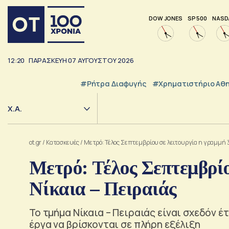
DOW JONES
SP 500
NASD
12:20
ΠΑΡΑΣΚΕΥΗ
07
ΑΥΓΟΥΣΤΟΥ
2026
#ρήτρα Διαφυγής
#Χρηματιστήριο Αθ
Χ.Α.
ot.gr
/
Κατασκευές
/
Μετρό: Τέλος Σεπτεμβρίου σε λειτουργία η γραμμή 3
Μετρό: Τέλος Σεπτεμβρίο
Νίκαια – Πειραιάς
Το τμήμα Νίκαια – Πειραιάς είναι σχεδόν έ
έργα να βρίσκονται σε πλήρη εξέλιξη