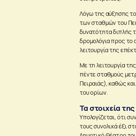
Λόγω της αύξησης το
των σταθμών του Πει
δυνατότητα διπλής τ
δρομολόγια προς το 
λειτουργία της επέκ
Με τη λειτουργία της
πέντε σταθμούς μετρ
Πειραιάς), καθώς και
του ορίων.
Τα στοιχεία τη
Υπολογίζεται, ότι συ
τους συνολικά έξι σ
Δημοτικό Θέατρο του