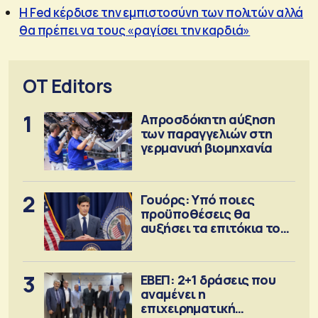
Η Fed κέρδισε την εμπιστοσύνη των πολιτών αλλά
θα πρέπει να τους «ραγίσει την καρδιά»
OT Editors
1
Απροσδόκητη αύξηση
των παραγγελιών στη
γερμανική βιομηχανία
2
Γουόρς: Υπό ποιες
προϋποθέσεις θα
αυξήσει τα επιτόκια τον
Σεπτέμβριο
3
ΕΒΕΠ: 2+1 δράσεις που
αναμένει η
επιχειρηματική