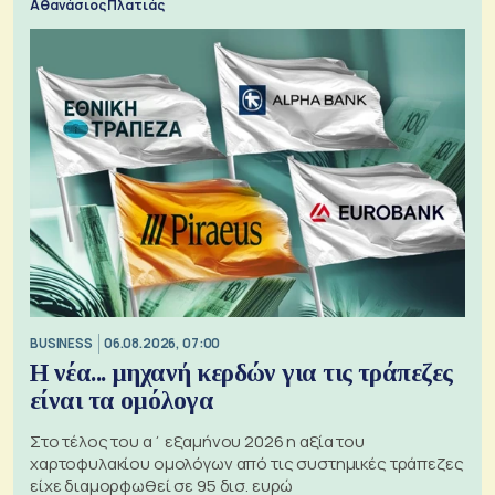
Αθανάσιος Πλατιάς
BUSINESS
06.08.2026, 07:00
Η νέα... μηχανή κερδών για τις τράπεζες
είναι τα ομόλογα
Στο τέλος του α΄ εξαμήνου 2026 η αξία του
χαρτοφυλακίου ομολόγων από τις συστημικές τράπεζες
είχε διαμορφωθεί σε 95 δισ. ευρώ