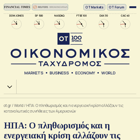
ΟΤ Markets
OT Forum
DOW JONES
SP 500
NASDAQ
FTSE 100
DAX 30
CAC 40
MARKETS
BUSINESS
ECONOMY
WORLD
Χ.Α.
ot.gr
/
World
/
ΗΠΑ: Ο πληθωρισμός και η ενεργειακή κρίση αλλάζουν τις
καταναλωτικές συνήθειες των Αμερικανών
ΗΠΑ: Ο πληθωρισμός και η
ενεργειακή κρίση αλλάζουν τις