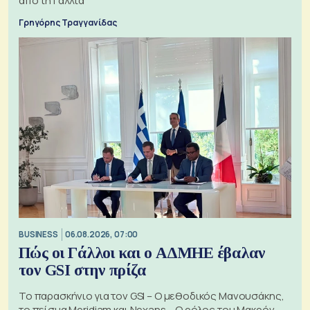
από τη Γαλλία
Γρηγόρης Τραγγανίδας
BUSINESS
06.08.2026, 07:00
Πώς οι Γάλλοι και ο ΑΔΜΗΕ έβαλαν
τον GSI στην πρίζα
Το παρασκήνιο για τον GSI – Ο μεθοδικός Μανουσάκης,
το πείσμα Meridiam και Nexans – Ο ρόλος του Μακρόν