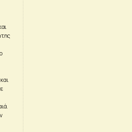
και
ητης
ο
και
πε
ιά.
ν