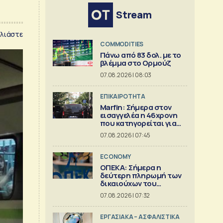
Stream
λιάστε
COMMODITIES
Πάνω από 83 δολ. με το
βλέμμα στο Ορμούζ
07.08.2026 | 08:03
ΕΠΙΚΑΙΡΟΤΗΤΑ
Marfin: Σήμερα στον
εισαγγελέα η 46χρονη
που κατηγορείται για
την φονική επίθεση
07.08.2026 | 07:45
ECONOMY
ΟΠΕΚΑ: Σήμερα η
δεύτερη πληρωμή των
δικαιούχων του
Λογαριασμού Αγροτικής
07.08.2026 | 07:32
Εστίας
ΕΡΓΑΣΙΑΚΑ – ΑΣΦΑΛΙΣΤΙΚΑ