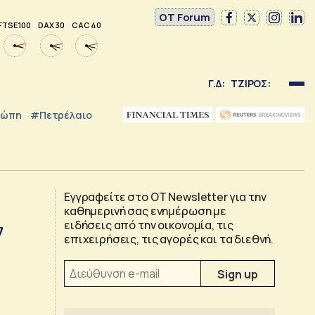
OT Forum
FTSE 100
DAX 30
CAC 40
Γ.Δ:
ΤΖΙΡΟΣ:
ρώπη
#Πετρέλαιο
Εγγραφείτε στο OT Newsletter για την
καθημερινή σας ενημέρωση με
ν
ειδήσεις από την οικονομία, τις
επιχειρήσεις, τις αγορές και τα διεθνή.