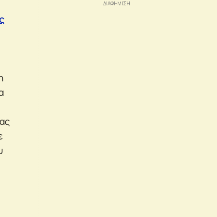
ς
η
α
ίας
ε
υ