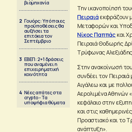
βιομηχανία
Την ικανοποίησή του
Πειραιά
εκφράζουν μ
2
Γουόρς: Υπό ποιες
Μεταφορών και Υποδ
προϋποθέσεις θα
αυξήσει τα
Νίκος Παππάς
και Χ
επιτόκια τον
Σεπτέμβριο
Πειραιά Θοδωρής Δρί
Τρύφωνας Αλεξιάδης
3
ΕΒΕΠ: 2+1 δράσεις
που αναμένει η
Στην ανακοίνωσή του
επιχειρηματική
κοινότητα
συνδέει τον Πειραιά 
Αιγάλεω και με πολλ
4
Νέες απάτες στα
Αερολιμένα Αθηνών «
crypto - Τα
κεφάλαιο στην εξυπη
υποψήφια θύματα
και στις καθημερινές
Προαστιακό και το Τρ
ανάπτυξη».