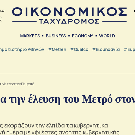
AQ
MARKETS
BUSINESS
ECONOMY
WORLD
ηματιστήριο Αθηνών
#metlen
#Qualco
#Βιομηχανία
#Ευ
υ Μετρό στον Πειραιά
α την έλευση του Μετρό στο
ς εκφράζουν την ελπίδα τα κυβερνητικά
νή ημέρα με «φιέστες ανόητης κυβερνητικής