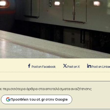
Post on Facebook
Post on X
Post on Linke
ε περισσότερα άρθρα στα αποτελέσματα αναζήτησης
Προσθήκη του ot.gr στην Google