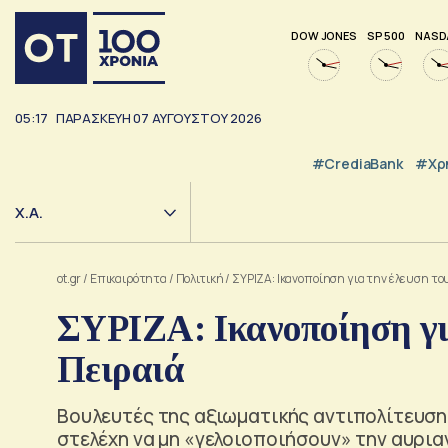
DOW JONES
SP 500
NASD
05:17
ΠΑΡΑΣΚΕΥΗ
07
ΑΥΓΟΥΣΤΟΥ
2026
#CrediaBank
#Χρ
Χ.Α.
ot.gr
/
Επικαιρότητα
/
Πολιτική
/
ΣΥΡΙΖΑ: Ικανοποίηση για την έλευση το
ΣΥΡΙΖΑ: Ικανοποίηση γι
Πειραιά
Βουλευτές της αξιωματικής αντιπολίτευση
στελέχη να μη «γελοιοποιήσουν» την αυρια