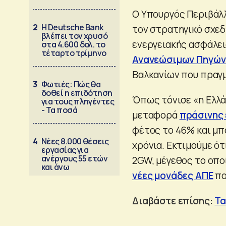
Ο Υπουργός Περιβάλλ
2
Η Deutsche Bank
τον στρατηγικό σχεδ
βλέπει τον χρυσό
ενεργειακής ασφάλει
στα 4.600 δολ. το
τέταρτο τρίμηνο
Ανανεώσιμων Πηγών
Βαλκανίων που πραγ
3
Φωτιές: Πώς θα
δοθεί η επιδότηση
Όπως τόνισε «η Ελλά
για τους πληγέντες
- Τα ποσά
μεταφορά
πράσινης 
φέτος το 46% και μπ
4
Νέες 8.000 θέσεις
χρόνια. Εκτιμούμε ότ
εργασίας για
ανέργους 55 ετών
2GW, μέγεθος το οποί
και άνω
νέες μονάδες ΑΠΕ
πο
Διαβάστε επίσης:
Τα