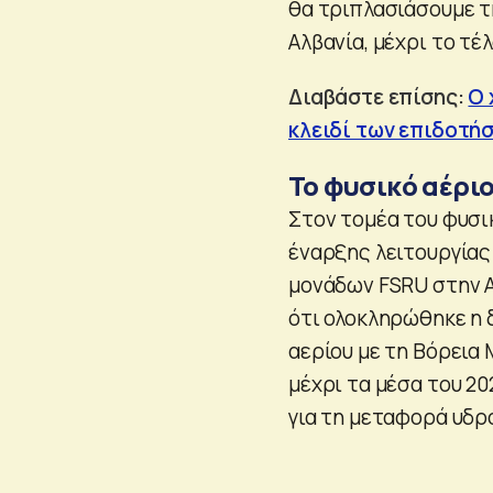
θα τριπλασιάσουμε τ
Αλβανία, μέχρι το τέ
Διαβάστε επίσης:
Ο 
κλειδί των επιδοτή
Το φυσικό αέρι
Στον τομέα του φυσικ
έναρξης λειτουργίας
μονάδων FSRU στην Α
ότι ολοκληρώθηκε η δ
αερίου με τη Βόρεια 
μέχρι τα μέσα του 20
για τη μεταφορά υδρ