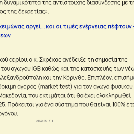
η δυναμικότητα της αντίστοιχης διασύνδεσης με τ
λος της δεκαετίας».
χειμώνας αργεί… και οι τιμές ενέργειας πέφτουν 
σεων
ο
ού αερίου, ο κ. Σκρέκας ανέδειξε τη σημασία της
 του αγωγού IGB καθώς και της κατασκευής των νέ
λεξανδρούπολη και την Κόρινθο. Επιπλέον, επισήμ
οκιμή αγοράς (market test) για τον αγωγό φυσικού
Μακεδονία, που εκτιμάται ότι θα έχει ολοκληρωθεί
25. Πρόκειται για ένα σύστημα που θα είναι 100% έτ
ογόνου.