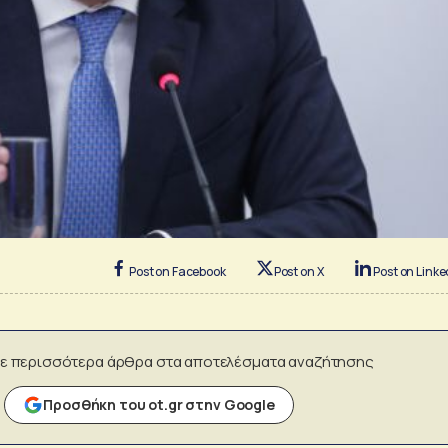
Post on Facebook
Post on X
Post on Linke
ε περισσότερα άρθρα στα αποτελέσματα αναζήτησης
Προσθήκη του ot.gr στην Google