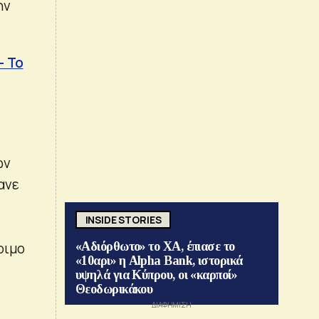
ην
– Το
ων
ανε
INSIDE STORIES
οιμο
«Αδιόρθωτο» το ΧΑ, έπιασε το
«10αρι» η Alpha Bank, ιστορικά
υψηλά για Κύπρου, οι «καρποί»
Θεοδωρικάκου