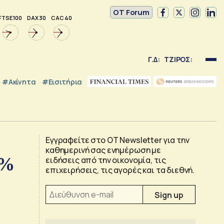
OT Forum
FTSE 100
DAX 30
CAC 40
Γ.Δ:
ΤΖΙΡΟΣ:
#Ακίνητα
#εισιτήρια
Εγγραφείτε στο OT Newsletter για την
καθημερινή σας ενημέρωση με
6%
ειδήσεις από την οικονομία, τις
επιχειρήσεις, τις αγορές και τα διεθνή.