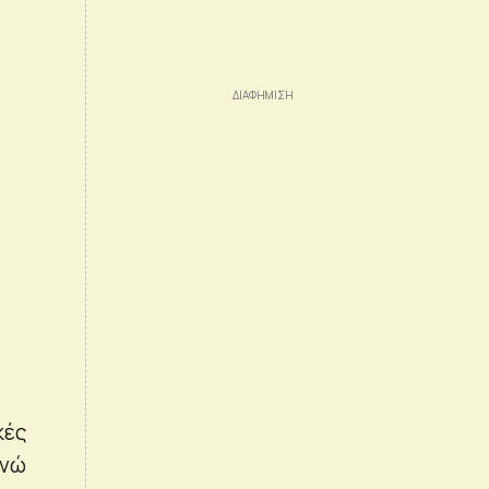
κές
ενώ