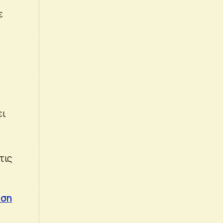
ε
ει
τις
αση