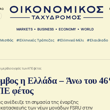
AQ
MARKETS
BUSINESS
ECONOMY
WORLD
Μισθός
#ελληνικές Τράπεζες
#Ελληνικό Μέλι
#Ελαιόλαδο
ο μερίδιο αγοράς των ΑΠΕ φέτος
όμβος η Ελλάδα – Άνω του 4
ΠΕ φέτος
ας ανέδειξε τη σημασία της έναρξης
ς κατασκευής των νέων μονάδων FSRU στην