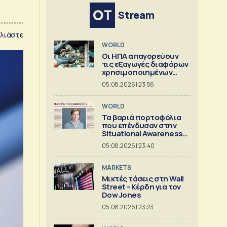
Stream
λιάστε
WORLD
Οι ΗΠΑ απαγορεύουν
τις εξαγωγές διαφόρων
χρησιμοποιημένων
κρίσιμων ορυκτών
05.08.2026 | 23:56
WORLD
Τα βαριά πορτοφόλια
που επένδυσαν στην
Situational Awareness
πριν καταρρεύσει
05.08.2026 | 23:40
MARKETS
Μικτές τάσεις στη Wall
Street - Κέρδη για τον
Dow Jones
05.08.2026 | 23:23