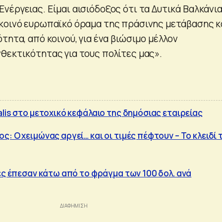
νέργειας. Είμαι αισιόδοξος ότι τα Δυτικά Βαλκάνια
κοινό ευρωπαϊκό όραμα της πράσινης μετάβασης κ
τητα, από κοινού, για ένα βιώσιμο μέλλον
θεκτικότητας για τους πολίτες μας».
lis στο μετοχικό κεφάλαιο της δημόσιας εταιρείας
: Ο χειμώνας αργεί… και οι τιμές πέφτουν – Το κλειδί 
μές έπεσαν κάτω από το φράγμα των 100 δολ. ανά