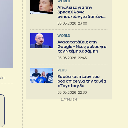
WORLD
Απώλειες για την
SpaceX λόγω
ανησυχιών για δαπάνες
ΑΙ
05.08.2026 | 23:00
WORLD
Ανακατατάξεις στη
Google - Νέος ρόλος για
τον Ντέμη Χασάμπη
05.08.2026 | 22:45
PLUS
Εσοδα και πέραν του
dIn
box office για την ταινία
«Toy story 5»
05.08.2026 | 22:30