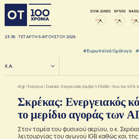
DOW JONES
SP 500
NASD
23:36
ΤΕΤΆΡΤΗ
5
ΑΥΓΟΎΣΤΟΥ
2026
#Ευρωπαϊκά Ομόλογα
#
Χ.Α.
ot.gr
/
Ενέργεια
/
Σκρέκας: Ενεργειακός κόμβος η Ελλάδα – Άνω του 46% τ
Σκρέκας: Ενεργειακός κ
το μερίδιο αγοράς των Α
Στον τομέα του φυσικού αερίου, ο κ. Σκρέκ
λειτουργίας του αγωγού IGB καθώς και τη