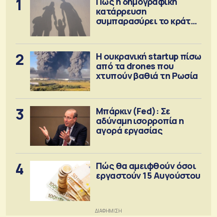
1
Πώς η δημογραφική
κατάρρευση
συμπαρασύρει το κράτος
πρόνοιας
2
Η ουκρανική startup πίσω
από τα drones που
χτυπούν βαθιά τη Ρωσία
3
Μπάρκιν (Fed): Σε
αδύναμη ισορροπία η
αγορά εργασίας
4
Πώς θα αμειφθούν όσοι
εργαστούν 15 Αυγούστου