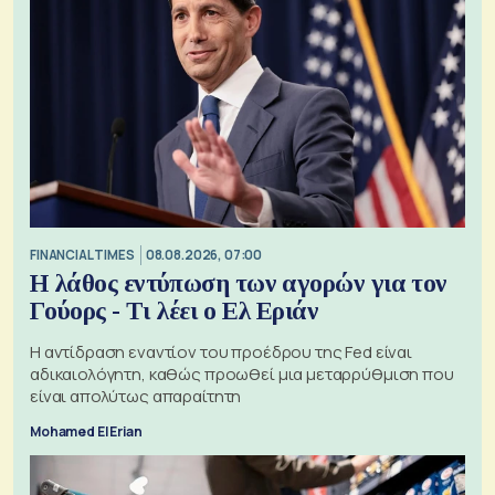
FINANCIAL TIMES
08.08.2026, 07:00
Η λάθος εντύπωση των αγορών για τον
Γούορς - Τι λέει ο Ελ Εριάν
Η αντίδραση εναντίον του προέδρου της Fed είναι
αδικαιολόγητη, καθώς προωθεί μια μεταρρύθμιση που
είναι απολύτως απαραίτητη
Mohamed El Erian