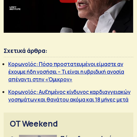
Σχετικά άρθρα:
Κορωνοϊός: Πόσο προστατευμένοι είμαστε αν
έχουμε ήδη νοσήσει – Τι είναι η υβριδική ανοσία
απέναντι στην «Όμικρον»
Κορωνοϊός: Αυξημένος κίνδυνος καρδιαγγειακών
νοσημάτων και θανάτου ακόμα και 18 μήνες μετά
OT Weekend