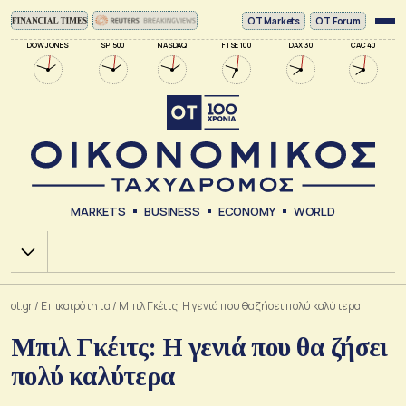
ΟΤ Markets
OT Forum
DOW JONES
SP 500
NASDAQ
FTSE 100
DAX 30
CAC 40
MARKETS
BUSINESS
ECONOMY
WORLD
Χ.Α.
ot.gr
/
Επικαιρότητα
/
Μπιλ Γκέιτς: Η γενιά που θα ζήσει πολύ καλύτερα
Μπιλ Γκέιτς: Η γενιά που θα ζήσει
πολύ καλύτερα